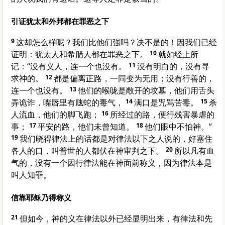
引证犹太和外邦都在罪恶之下
9
这却怎么样呢？我们比他们强吗？决不是的！因我们已经
证明：
犹太
人和
希腊
人都在罪恶之下。
10
就如经上所
记：“没有义人，连一个也没有。
11
没有明白的，没有寻
求神的。
12
都是偏离正路，一同变为无用；没有行善的，
连一个也没有。
13
他们的喉咙是敞开的坟墓，他们用舌头
弄诡诈，嘴唇里有虺蛇的毒气，
14
满口是咒骂苦毒。
15
杀
人流血，他们的脚飞跑；
16
所经过的路，便行残害暴虐的
事；
17
平安的路，他们未曾知道。
18
他们眼中不怕神。”
19
我们晓得律法上的话都是对律法以下之人说的，好塞住
各人的口，叫普世的人都伏在神审判之下。
20
所以凡有血
气的，没有一个因行律法能在神面前称义，因为律法本是
叫人知罪。
信靠耶稣乃得称义
21
但如今，神的义在律法以外已经显明出来，有律法和先