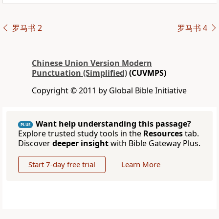
罗马书 2
罗马书 4
Chinese Union Version Modern
Punctuation (Simplified)
(CUVMPS)
Copyright © 2011 by Global Bible Initiative
Want help understanding this passage?
PLUS
Explore trusted study tools in the
Resources
tab.
Discover
deeper insight
with Bible Gateway Plus.
Start 7-day free trial
Learn More