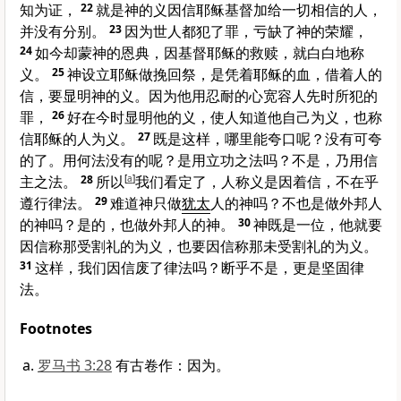
知为证，
22
就是神的义因信耶稣基督加给一切相信的人，
并没有分别。
23
因为世人都犯了罪，亏缺了神的荣耀，
24
如今却蒙神的恩典，因基督耶稣的救赎，就白白地称
义。
25
神设立耶稣做挽回祭，是凭着耶稣的血，借着人的
信，要显明神的义。因为他用忍耐的心宽容人先时所犯的
罪，
26
好在今时显明他的义，使人知道他自己为义，也称
信耶稣的人为义。
27
既是这样，哪里能夸口呢？没有可夸
的了。用何法没有的呢？是用立功之法吗？不是，乃用信
主之法。
28
所以
[
a
]
我们看定了，人称义是因着信，不在乎
遵行律法。
29
难道神只做
犹太
人的神吗？不也是做外邦人
的神吗？是的，也做外邦人的神。
30
神既是一位，他就要
因信称那受割礼的为义，也要因信称那未受割礼的为义。
31
这样，我们因信废了律法吗？断乎不是，更是坚固律
法。
Footnotes
罗马书 3:28
有古卷作：因为。