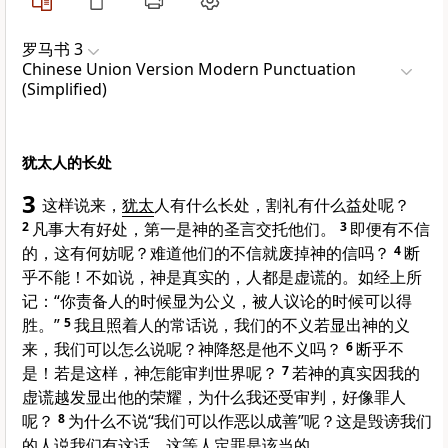
罗马书 3
Chinese Union Version Modern Punctuation
(Simplified)
犹太人的长处
3
这样说来，
犹太
人有什么长处，割礼有什么益处呢？
2
凡事大有好处，第一是神的圣言交托他们。
3
即便有不信
的，这有何妨呢？难道他们的不信就废掉神的信吗？
4
断
乎不能！不如说，神是真实的，人都是虚谎的。如经上所
记：“你责备人的时候显为公义，被人议论的时候可以得
胜。”
5
我且照着人的常话说，我们的不义若显出神的义
来，我们可以怎么说呢？神降怒是他不义吗？
6
断乎不
是！若是这样，神怎能审判世界呢？
7
若神的真实因我的
虚谎越发显出他的荣耀，为什么我还受审判，好像罪人
呢？
8
为什么不说“我们可以作恶以成善”呢？这是毁谤我们
的人说我们有这话。这等人定罪是该当的。