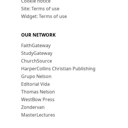
Cookie notice
Site: Terms of use
Widget: Terms of use
OUR NETWORK
FaithGateway
StudyGateway
ChurchSource
HarperCollins Christian Publishing
Grupo Nelson
Editorial Vida
Thomas Nelson
WestBow Press
Zondervan
MasterLectures