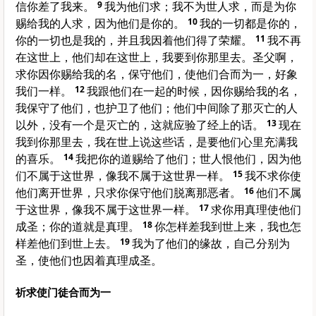
信你差了我来。
9
我为他们求；我不为世人求，而是为你
赐给我的人求，因为他们是你的。
10
我的一切都是你的，
你的一切也是我的，并且我因着他们得了荣耀。
11
我不再
在这世上，他们却在这世上，我要到你那里去。圣父啊，
求你因你赐给我的名，保守他们，使他们合而为一，好象
我们一样。
12
我跟他们在一起的时候，因你赐给我的名，
我保守了他们，也护卫了他们；他们中间除了那灭亡的人
以外，没有一个是灭亡的，这就应验了经上的话。
13
现在
我到你那里去，我在世上说这些话，是要他们心里充满我
的喜乐。
14
我把你的道赐给了他们；世人恨他们，因为他
们不属于这世界，像我不属于这世界一样。
15
我不求你使
他们离开世界，只求你保守他们脱离那恶者。
16
他们不属
于这世界，像我不属于这世界一样。
17
求你用真理使他们
成圣；你的道就是真理。
18
你怎样差我到世上来，我也怎
样差他们到世上去。
19
我为了他们的缘故，自己分别为
圣，使他们也因着真理成圣。
祈求使门徒合而为一