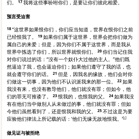
们。
17
我将这些事吩咐你们，是要让你们彼此相爱。
预言受迫害
18
“这世界如果恨你们，你们应当知道，世界在恨你们之前
已经恨我了。
19
如果你们属于这世界，世界会把你们做为
属自己的来爱；但是，因为你们不属于这世界，而是我从
世界中拣选了你们，所以世界就恨你们。
20
你们当记住我
对你们说过的话：“没有一个奴仆大过他的主人。”他们既
然逼迫了我，也会逼迫你们；如果他们遵守了我的话，也
就会遵守你们的话。
21
但是，因我名的缘故，他们会对你
们做这一切事，因为他们不认识派我来的那一位。
22
如果
我没有来，也没有教导他们，他们就没有罪；但如今，他
们的罪无可推诿了。
23
恨我的，也恨我的父。
24
如果我没
有在他们当中做别人从未做过的事，他们就没有罪；但如
今他们虽然看到了，还是恨我和我的父。
25
不过这是为要
应验他们律法上所记载的话：‘他们无缘无故地恨我。’
[
c
]
做见证与被拒绝