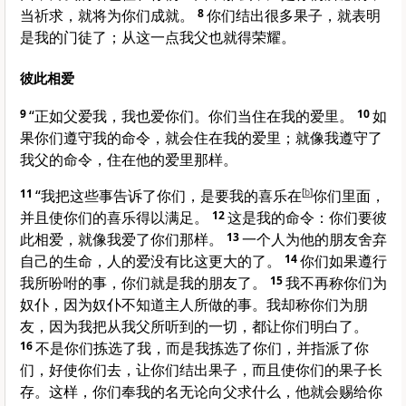
当祈求，就将为你们成就。
8
你们结出很多果子，就表明
是我的门徒了；从这一点我父也就得荣耀。
彼此相爱
9
“正如父爱我，我也爱你们。你们当住在我的爱里。
10
如
果你们遵守我的命令，就会住在我的爱里；就像我遵守了
我父的命令，住在他的爱里那样。
11
“我把这些事告诉了你们，是要我的喜乐在
[
b
]
你们里面，
并且使你们的喜乐得以满足。
12
这是我的命令：你们要彼
此相爱，就像我爱了你们那样。
13
一个人为他的朋友舍弃
自己的生命，人的爱没有比这更大的了。
14
你们如果遵行
我所吩咐的事，你们就是我的朋友了。
15
我不再称你们为
奴仆，因为奴仆不知道主人所做的事。我却称你们为朋
友，因为我把从我父所听到的一切，都让你们明白了。
16
不是你们拣选了我，而是我拣选了你们，并指派了你
们，好使你们去，让你们结出果子，而且使你们的果子长
存。这样，你们奉我的名无论向父求什么，他就会赐给你