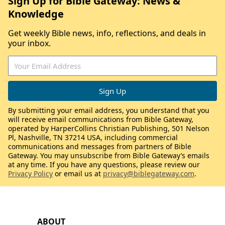
Sign Up for Bible Gateway: News &
Knowledge
Get weekly Bible news, info, reflections, and deals in
your inbox.
By submitting your email address, you understand that you
will receive email communications from Bible Gateway,
operated by HarperCollins Christian Publishing, 501 Nelson
Pl, Nashville, TN 37214 USA, including commercial
communications and messages from partners of Bible
Gateway. You may unsubscribe from Bible Gateway’s emails
at any time. If you have any questions, please review our
Privacy Policy
or email us at
privacy@biblegateway.com
.
ABOUT