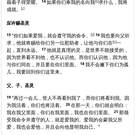
藉着子得荣耀。
14
如果你们奉我的名向我
[
b
]
求什么，我将
成就。
[
c
]
应许赐圣灵
15
“你们如果爱我，就会遵守我的命令。
[
d
]
16
我也要向父祈
求，他就将赐给你们另一位慰助者，让他与你们在
[
e
]
一
起，直到永远。
17
他就是真理的灵，是世界不能接受的，
因为世界看不到他，也不认识他。而你们认识他，因为他
与你们同在，并且要在你们里面。
18
我不会撇下你们为孤
儿，我要回到你们这里来。
父、子、圣灵
19
“再过一会儿，世人不再看到我了，而你们将看到我。因
为我活着，你们也将活着。
20
在那一天，你们就会明白：
我在我父里面，你们在我里面，我也在你们里面。
21
那领
受我命令并遵守的人，就是爱我的。爱我的会蒙我父所
爱，我也会爱他，并且会向他显明我自己。”