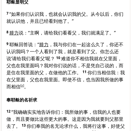
耶稣显明父
7
“如果你们认识我，也就会认识我的父。从今以后，你们
就认识他，并且已经看到他了。”
8
腓力
说：“主啊，请给我们看看父，我们就满足了。”
9
耶稣回答说：
“
腓力
，我与你们在一起这么久了，你还不
认识我吗？一个人看到了我，就是看到了父。你怎么还
说‘请给我们看看父’呢？
10
难道你不相信我就在父里面，
父也在我里面吗？我对你们说的话，不是凭自己说的，而
是住在我里面的父，在做他的工作。
11
你们当相信我：我
在父里面，父也在我里面。即使不信，也当因我所做的事
而相信
[
a
]
。
奉耶稣的名祈求
12
“我确确实实地告诉你们：我所做的事，信我的人也要
做，而且要做比这些更大的事。这是因为我就要到父那里
去了。
13
你们奉我的名无论求什么，我将行这事，好使父