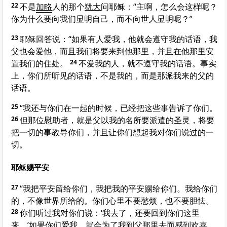
22
不是
加略
人的那个
犹大
问耶稣：“主啊，怎么会这样呢？
你为什么要向我们显明自己，而不向世人显明呢？”
23
耶稣回答说：
“如果有人爱我，他就会遵守我的话语，我
父也会爱他，而且我们将要来到他那里，并且在他那里安
置我们的住处。
24
不爱我的人，就不遵守我的话语。事实
上，你们所听见的话语，不是我的，而是那派我来的父的
话语。
25
“我还与你们在一起的时候，已经把这些事告诉了你们。
26
但那位慰助者，就是父以我的名所要派遣的圣灵，将要
把一切的事教导你们，并且让你们想起我对你们说过的一
切。
耶稣赐平安
27
“我把平安留给你们，我把我的平安赐给你们。我给你们
的，不像世界所给的。你们心里不要愁烦，也不要胆怯。
28
你们听过我对你们说：‘我去了，还要回到你们这里
来。’如果你们爱我，就会为了我到父那里去而感到欢喜。