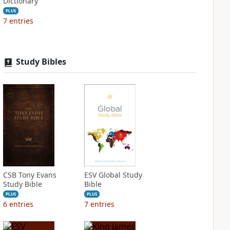
Dictionary
PLUS
7
entries
Study Bibles
CSB Tony Evans
ESV Global Study
Study Bible
Bible
PLUS
PLUS
6
entries
7
entries