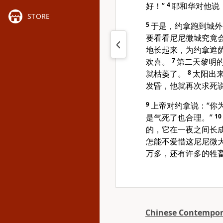
好！”
4
耶和华对他说
STORE
5
于是，约拿跑到城外
要看看尼尼微城究竟
地长起来，为约拿遮
欢喜。
7
第二天黎明
就枯萎了。
8
太阳出
发昏，他就再次求死说
9
上帝对约拿说：“你
是气死了也合理。”
10
的，它在一夜之间长
怎能不爱惜这尼尼微
万多，还有许多的牲畜
Chinese Contempora