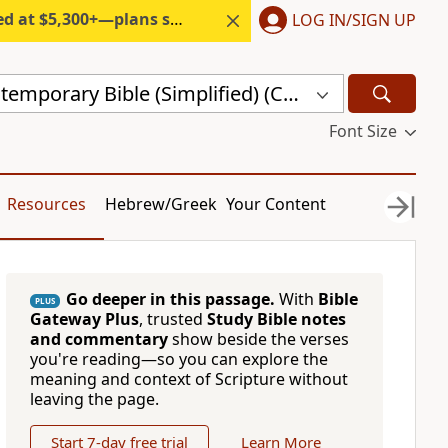
300+—plans start under $6/month.
LOG IN/SIGN UP
Chinese Contemporary Bible (Simplified) (CCB)
Font Size
Resources
Hebrew/Greek
Your Content
Go deeper in this passage.
With
Bible
PLUS
Gateway Plus
, trusted
Study Bible notes
and commentary
show beside the verses
you're reading—so you can explore the
meaning and context of Scripture without
leaving the page.
Start 7-day free trial
Learn More