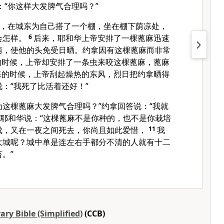
：“你这样大发脾气合理吗？”
，在城东为自己搭了一个棚，坐在棚下荫凉处，
会怎样。
6
后来，耶和华上帝安排了一棵蓖麻迅速
荫，使他的头免受日晒。约拿因有这棵蓖麻而非常
的时候，上帝却安排了一条虫来咬这棵蓖麻，蓖麻
来的时候，上帝刮起燥热的东风，烈日把约拿晒得
：“我死了比活着还好！”
为这棵蓖麻大发脾气合理吗？”约拿回答说：“我就
耶和华说：“这棵蓖麻不是你种的，也不是你栽培
成，又在一夜之间死去，你尚且如此爱惜，
11
我
大城呢？城中单是连左右手都分不清的人就有十二
。”
ry Bible (Simplified)
(CCB)