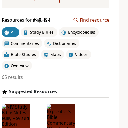
Resources for
约拿书 4
Find resource
All
Study Bibles
Encyclopedias
Commentaries
Dictionaries
Bible Studies
Maps
Videos
Overview
65 results
Suggested Resources