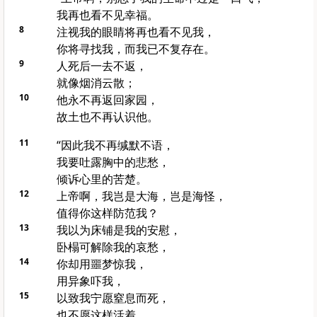
我再也看不见幸福。
8
注视我的眼睛将再也看不见我，
你将寻找我，而我已不复存在。
9
人死后一去不返，
就像烟消云散；
10
他永不再返回家园，
故土也不再认识他。
11
“因此我不再缄默不语，
我要吐露胸中的悲愁，
倾诉心里的苦楚。
12
上帝啊，我岂是大海，岂是海怪，
值得你这样防范我？
13
我以为床铺是我的安慰，
卧榻可解除我的哀愁，
14
你却用噩梦惊我，
用异象吓我，
15
以致我宁愿窒息而死，
也不愿这样活着。