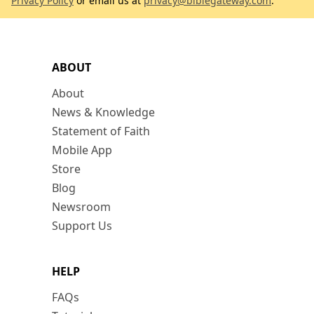
Privacy Policy
or email us at
privacy@biblegateway.com
.
ABOUT
About
News & Knowledge
Statement of Faith
Mobile App
Store
Blog
Newsroom
Support Us
HELP
FAQs