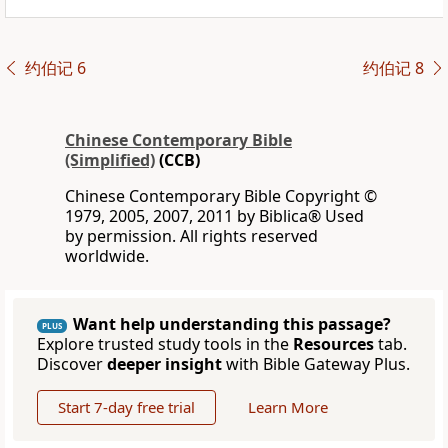
约伯记 6
约伯记 8
Chinese Contemporary Bible
(Simplified)
(CCB)
Chinese Contemporary Bible Copyright ©
1979, 2005, 2007, 2011 by Biblica® Used
by permission. All rights reserved
worldwide.
Want help understanding this passage?
PLUS
Explore trusted study tools in the
Resources
tab.
Discover
deeper insight
with Bible Gateway Plus.
Start 7-day free trial
Learn More