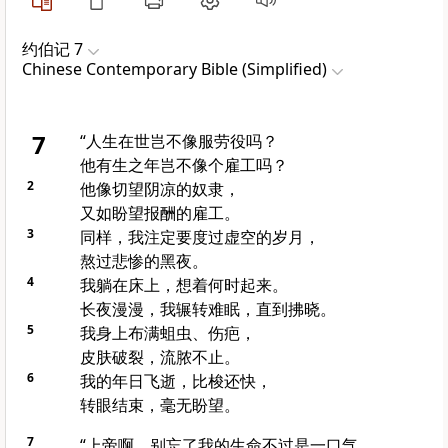
约伯记 7
Chinese Contemporary Bible (Simplified)
7
“人生在世岂不像服劳役吗？
他有生之年岂不像个雇工吗？
2
他像切望阴凉的奴隶，
又如盼望报酬的雇工。
3
同样，我注定要度过虚空的岁月，
熬过悲惨的黑夜。
4
我躺在床上，想着何时起来。
长夜漫漫，我辗转难眠，直到拂晓。
5
我身上布满蛆虫、伤疤，
皮肤破裂，流脓不止。
6
我的年日飞逝，比梭还快，
转眼结束，毫无盼望。
7
“上帝啊，别忘了我的生命不过是一口气，