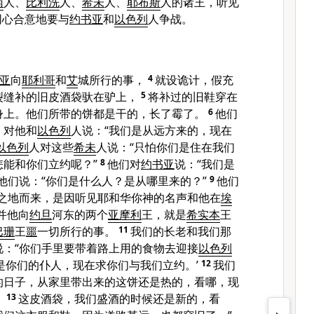
南
人、
比利洗
人、
希未
人、
耶布斯
人的诸王，听见
同心合意地要与
约书亚
和
以色列
人争战。
亚
向
耶利哥
和
艾
城所行的事，
4
就设诡计，假充
裂缝补的旧皮酒袋驮在驴上，
5
将补过的旧鞋穿在
身上。他们所带的饼都是干的，长了霉了。
6
他们
，对他和
以色列
人说：“我们是从远方来的，现在
以色列
人对这些
希未
人说：“只怕你们是住在我们
能和你们立约呢？”
8
他们对
约书亚
说：“我们是
他们说：“你们是什么人？是从哪里来的？”
9
他们
远之地而来，是因听见耶和华你神的名声和他在
埃
并他向
约旦
河东的两个
亚摩利
王，就是
希实本
王
巴珊
王
噩
一切所行的事。
11
我们的长老和我们那
说：“你们手里要带着路上用的食物去迎接
以色列
是你们的仆人，现在求你们与我们立约。’
12
我们
的日子，从家里带出来的这饼还是热的，看哪，现
。
13
这皮酒袋，我们盛酒的时候还是新的，看