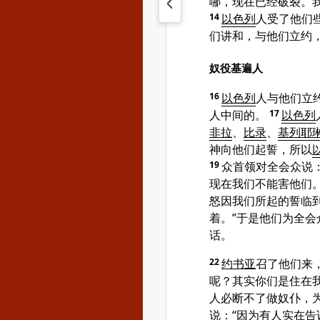
哪，现在已经破裂。
14
以色列
人受了他们
们讲和，与他们立约
奴役基遍人
16
以色列
人与他们立
人中间的。
17
以色列
非拉
、
比录
、
基列耶
神向他们起誓，所以
19
众首领对全会众说
现在我们不能害他们
怒因我们所起的誓临到
着。”于是他们为全
话。
22
约书亚
召了他们来
呢？其实你们是住在
人必断不了做奴仆，
说：“因为有人实在