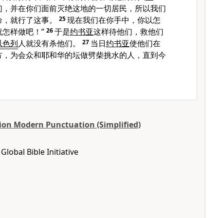
们，并在你们面前灭绝这地的一切居民，所以我们
命，就行了这事。
25
现在我们在你手中，你以怎
怎样做吧！”
26
于是
约书亚
这样待他们，救他们
以色列
人就没有杀他们。
27
当日
约书亚
使他们在
方，为会众和耶和华的坛做劈柴挑水的人，直到今
ion Modern Punctuation (Simplified)
lobal Bible Initiative