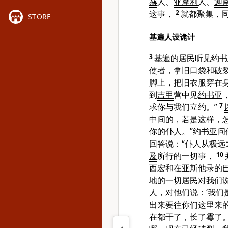
赫
人、
亚摩利
人、
迦
这事，
2
就都聚集，
STORE
基遍人设诡计
3
基遍
的居民听见
约书
使者，拿旧口袋和破
脚上，把旧衣服穿在
到
吉甲
营中见
约书亚
求你与我们立约。”
7
中间的，若是这样，怎
你的仆人。”
约书亚
问
回答说：“仆人从极
及
所行的一切事，
10
西宏
和在
亚斯他录
的
地的一切居民对我们
人，对他们说：‘我们
出来要往你们这里来
在都干了，长了霉了