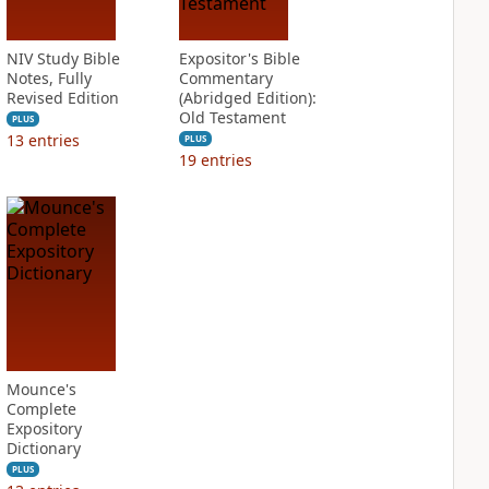
NIV Study Bible
Expositor's Bible
Notes, Fully
Commentary
Revised Edition
(Abridged Edition):
Old Testament
PLUS
13
entries
PLUS
19
entries
Mounce's
Complete
Expository
Dictionary
PLUS