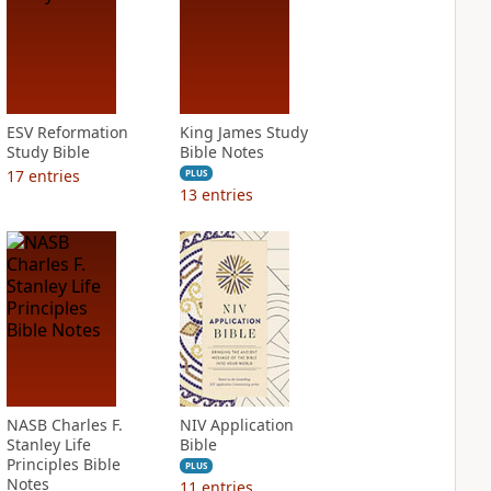
ESV Reformation
King James Study
Study Bible
Bible Notes
17
entries
PLUS
13
entries
NASB Charles F.
NIV Application
Stanley Life
Bible
Principles Bible
PLUS
Notes
11
entries