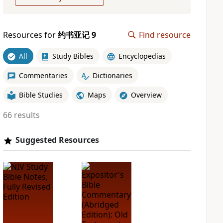
Resources for
约书亚记 9
Find resource
All
Study Bibles
Encyclopedias
Commentaries
Dictionaries
Bible Studies
Maps
Overview
66 results
Suggested Resources