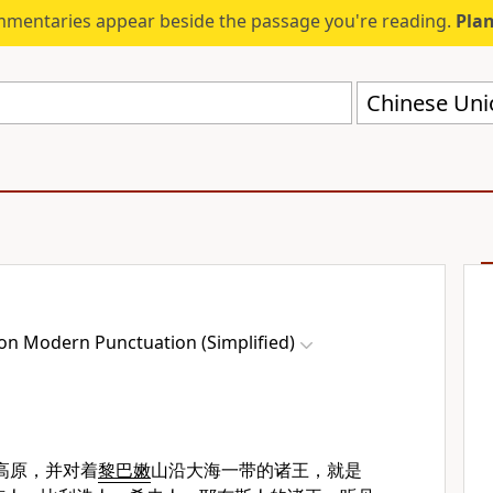
mmentaries appear beside the passage you're reading.
Plan
on Modern Punctuation (Simplified)
高原，并对着
黎巴嫩
山沿大海一带的诸王，就是