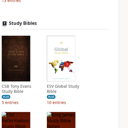
13
entries
Study Bibles
CSB Tony Evans
ESV Global Study
Study Bible
Bible
PLUS
PLUS
5
entries
10
entries