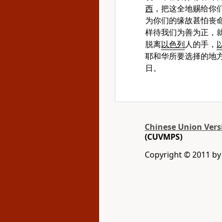
西
，把这全地赐给你
为你们的缘故甚怕丧
样待我们为善为正，就
脱离
以色列
人的手，
耶和华所要选择的地
日。
Chinese Union Vers
(CUVMPS)
Copyright © 2011 by G