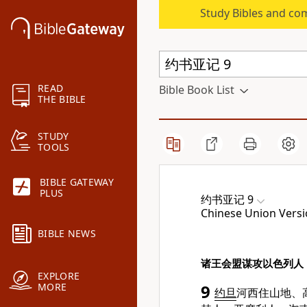
Study Bibles and co
READ
Bible Book List
THE BIBLE
STUDY
TOOLS
BIBLE GATEWAY
PLUS
约书亚记 9
Chinese Union Versi
BIBLE NEWS
诸王会盟谋攻以色列人
EXPLORE
MORE
9
约旦
河西住山地、