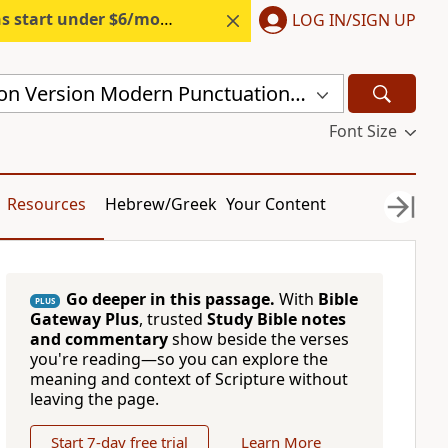
s start under $6/month.
Start free.
LOG IN/SIGN UP
Chinese Union Version Modern Punctuation (Simplified) (CUVMPS)
Font Size
Resources
Hebrew/Greek
Your Content
Go deeper in this passage.
With
Bible
PLUS
Gateway Plus
, trusted
Study Bible notes
and commentary
show beside the verses
you're reading—so you can explore the
meaning and context of Scripture without
leaving the page.
Start 7-day free trial
Learn More