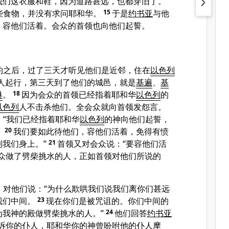
我们这衣服和鞋，因为道路甚远，也都穿旧了。”
些食物，并没有求问耶和华。
15
于是
约书亚
与他
，容他们活着。会众的首领也向他们起誓。
约之后，过了三天才听见他们是近邻，住在
以色列
人起行，第三天到了他们的城邑，就是
基遍
、
基
琳
。
18
因为会众的首领已经指着耶和华
以色列
的
以色列
人不击杀他们。全会众就向首领发怨言。
：“我们已经指着耶和华
以色列
的神向他们起誓，
。
20
我们要如此待他们，容他们活着，免得有愤
我们身上。”
21
首领又对会众说：“要容他们活
会众做了劈柴挑水的人，正如首领对他们所说的
，对他们说：“为什么欺哄我们说我们离你们甚远
我们中间。
23
现在你们是被咒诅的。你们中间的
为我神的殿做劈柴挑水的人。”
24
他们回答
约书亚
告诉你的仆人，耶和华你的神曾吩咐他的仆人
摩