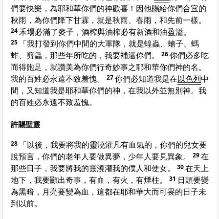
們要快樂，為耶和華你們的神歡喜！因他賜給你們合宜的
秋雨，為你們降下甘霖，就是秋雨、春雨，和先前一樣。
24
禾場必滿了麥子，酒榨與油榨必有新酒和油盈溢。
25
「我打發到你們中間的大軍隊，就是蝗蟲、蝻子、螞
蚱、剪蟲，那些年所吃的，我要補還你們。
26
你們必多吃
而得飽足，就讚美為你們行奇妙事之耶和華你們神的名。
我的百姓必永遠不致羞愧。
27
你們必知道我是在
以色列
中
間，又知道我是耶和華你們的神，在我以外並無別神。我
的百姓必永遠不致羞愧。
許賜聖靈
28
「以後，我要將我的靈澆灌凡有血氣的，你們的兒女要
說預言，你們的老年人要做異夢，少年人要見異象。
29
在
那些日子，我要將我的靈澆灌我的僕人和使女。
30
在天上
地下，我要顯出奇事，有血，有火，有煙柱。
31
日頭要變
為黑暗，月亮要變為血，這都在耶和華大而可畏的日子未
到以前。