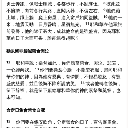
勇士奔跑，像戰士爬城，各都步行，不亂隊伍。
8
彼此並
不擁擠，向前各行其路，直闖兵器，不偏左右。
9
牠們蹦
上城，躥上牆，爬上房屋，進入窗戶如同盜賊。
10
牠們一
來，地震天動，日月昏暗，星宿無光。
11
耶和華在他軍旅
前發聲，他的隊伍甚大，成就他命的是強盛者。因為耶和
華的日子大而可畏，誰能當得起呢？
勸以悔罪歸誠禁食哭泣
12
「耶和華說：雖然如此，你們應當禁食、哭泣、悲哀，
一心歸向我。
13
你們要撕裂心腸，不撕裂衣服，歸向耶和
華你們的神，因為他有恩典，有憐憫，不輕易發怒，有豐
盛的慈愛，並且後悔不降所說的災。
14
或者他轉意後悔，
留下餘福，就是留下獻給耶和華你們神的素祭和奠祭，也
未可知。
命定日集會禁食自潔
15
「你們要在
錫安
吹角，分定禁食的日子，宣告嚴肅會。