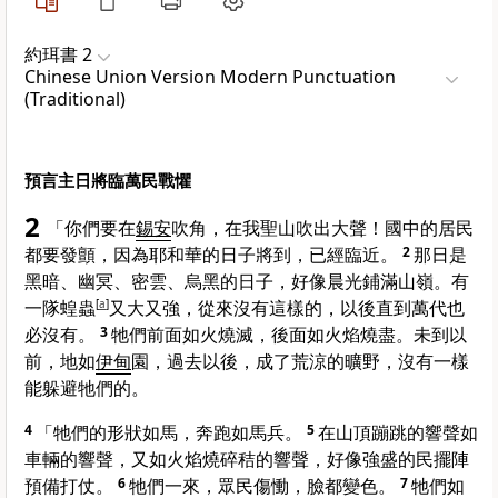
約珥書 2
Chinese Union Version Modern Punctuation
(Traditional)
預言主日將臨萬民戰懼
2
「你們要在
錫安
吹角，在我聖山吹出大聲！國中的居民
都要發顫，因為耶和華的日子將到，已經臨近。
2
那日是
黑暗、幽冥、密雲、烏黑的日子，好像晨光鋪滿山嶺。有
一隊蝗蟲
[
a
]
又大又強，從來沒有這樣的，以後直到萬代也
必沒有。
3
牠們前面如火燒滅，後面如火焰燒盡。未到以
前，地如
伊甸
園，過去以後，成了荒涼的曠野，沒有一樣
能躲避牠們的。
4
「牠們的形狀如馬，奔跑如馬兵。
5
在山頂蹦跳的響聲如
車輛的響聲，又如火焰燒碎秸的響聲，好像強盛的民擺陣
預備打仗。
6
牠們一來，眾民傷慟，臉都變色。
7
牠們如