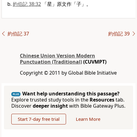
約伯記 38:32
「星」原文作「子」。
約伯記 37
約伯記 39
Chinese Union Version Modern
Punctuation (Traditional)
(CUVMPT)
Copyright © 2011 by Global Bible Initiative
Want help understanding this passage?
PLUS
Explore trusted study tools in the
Resources
tab.
Discover
deeper insight
with Bible Gateway Plus.
Start 7-day free trial
Learn More