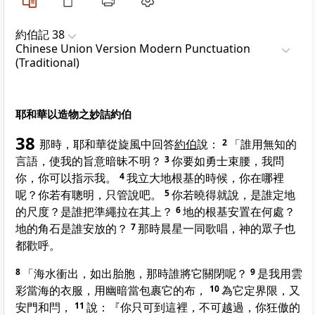
約伯記 38
Chinese Union Version Modern Punctuation
(Traditional)
耶和華以造物之妙詰約伯
38
那時，耶和華從旋風中回答
約伯
說：
2
「誰用無知的
言語，使我的旨意暗昧不明？
3
你要如勇士束腰，我問
你，你可以指示我。
4
我立大地根基的時候，你在哪裡
呢？你若有聰明，只管說吧。
5
你若曉得就說，是誰定地
的尺度？是誰把準繩拉在其上？
6
地的根基安置在何處？
地的角石是誰安放的？
7
那時晨星一同歌唱，神的眾子也
都歡呼。
8
「海水衝出，如出胎胞，那時誰將它關閉呢？
9
是我用雲
彩當海的衣服，用幽暗當包裹它的布，
10
為它定界限，又
安門和閂，
11
說：『你只可到這裡，不可越過，你狂傲的