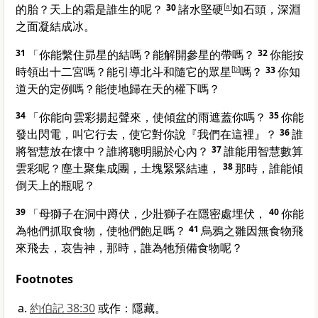
的胎？天上的霜是誰生的呢？
30
諸水堅硬
[
a
]
如石頭，深淵
之面凝結成冰。
31
「你能繫住昴星的結嗎？能解開參星的帶嗎？
32
你能按
時領出十二宮嗎？能引導北斗和隨它的眾星
[
b
]
嗎？
33
你知
道天的定例嗎？能使地歸在天的權下嗎？
34
「你能向雲彩揚起聲來，使傾盆的雨遮蓋你嗎？
35
你能
發出閃電，叫它行去，使它對你說『我們在這裡』？
36
誰
將智慧放在懷中？誰將聰明賜於心內？
37
誰能用智慧數算
雲彩呢？塵土聚集成團，土塊緊緊結連，
38
那時，誰能傾
倒天上的瓶呢？
39
「母獅子在洞中蹲伏，少壯獅子在隱密處埋伏，
40
你能
為牠們抓取食物，使牠們飽足嗎？
41
烏鴉之雛因無食物飛
來飛去，哀告神，那時，誰為牠預備食物呢？
Footnotes
約伯記 38:30
或作：隱藏。