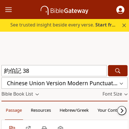
See trusted insight beside every verse.
Start free.
Chinese Union Version Modern Punctuation (Traditional) (CUVMPT)
Bible Book List
Font Size
Passage
Resources
Hebrew/Greek
Your Content