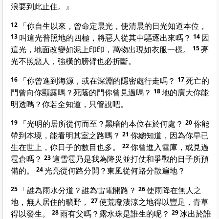
浪要到此止住。』
12
「你自生以來，曾命定晨光，使清晨的日光知道本位，
13
叫這光普照地的四極，將惡人從其中驅逐出來嗎？
14
因
這光，地面改變如泥上印印，萬物出現如衣服一樣。
15
亮
光不照惡人，強橫的膀臂也必折斷。
16
「你曾進到海源，或在深淵的隱密處行走嗎？
17
死亡的
門曾向你顯露嗎？死蔭的門你曾見過嗎？
18
地的廣大你能
明透嗎？你若全知道，只管說吧。
19
「光明的居所從何而至？黑暗的本位在於何處？
20
你能
帶到本境，能看明其室之路嗎？
21
你總知道，因為你早已
生在世上，你日子的數目也多。
22
你曾進入雪庫，或見過
雹倉嗎？
23
這雪雹乃是我為降災並打仗和爭戰的日子所預
備的。
24
光亮從何路分開？東風從何路分散遍地？
25
「誰為雨水分道？誰為雷電開路？
26
使雨降在無人之
地，無人居住的曠野，
27
使荒廢淒涼之地得以豐足，青草
得以發生。
28
雨有父嗎？露水珠是誰生的呢？
29
冰出於誰