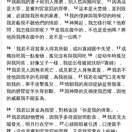
10
就願我的妻子給別人推磨，別人也與她同室。
11
因為這
是大罪，是審判官當罰的罪孽。
12
這本是火焚燒，直到毀
滅，必拔除我所有的家產。
13
我的僕婢與我爭辯的時候，
我若藐視不聽他們的情節，
14
神興起，我怎樣行呢？他察
問，我怎樣回答呢？
15
造我在腹中的，不也是造他嗎？將
他與我摶在腹中的，豈不是一位嗎？
16
「我若不容貧寒人得其所願，或叫寡婦眼中失望，
17
或
獨自吃我一點食物，孤兒沒有與我同吃
18
（從幼年時孤兒
與我同長，好像父子一樣，我從出母腹就扶助
[
a
]
寡婦），
19
我若見人因無衣死亡，或見窮乏人身無遮蓋，
20
我若不
使他因我羊的毛得暖，為我祝福，
21
我若在城門口見有幫
助我的，舉手攻擊孤兒，
22
情願我的肩頭從缺盆骨脫落，
我的膀臂從羊矢骨折斷。
23
因神降的災禍使我恐懼，因他
的威嚴我不能妄為。
24
「我若以黃金為指望，對精金說『你是我的倚靠』，
25
我若因財物豐裕，因我手多得資財而歡喜，
26
我若見太
陽發光，明月行在空中，
27
心就暗暗被引誘，口便親手
28
（這也是審判官當罰的罪孽，又是我背棄在上的神），