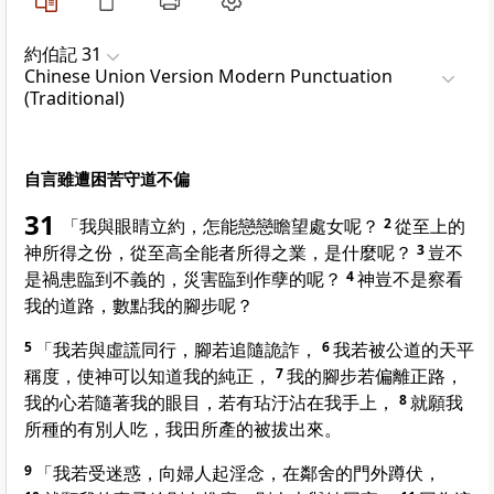
約伯記 31
Chinese Union Version Modern Punctuation
(Traditional)
自言雖遭困苦守道不偏
31
「我與眼睛立約，怎能戀戀瞻望處女呢？
2
從至上的
神所得之份，從至高全能者所得之業，是什麼呢？
3
豈不
是禍患臨到不義的，災害臨到作孽的呢？
4
神豈不是察看
我的道路，數點我的腳步呢？
5
「我若與虛謊同行，腳若追隨詭詐，
6
我若被公道的天平
稱度，使神可以知道我的純正，
7
我的腳步若偏離正路，
我的心若隨著我的眼目，若有玷汙沾在我手上，
8
就願我
所種的有別人吃，我田所產的被拔出來。
9
「我若受迷惑，向婦人起淫念，在鄰舍的門外蹲伏，