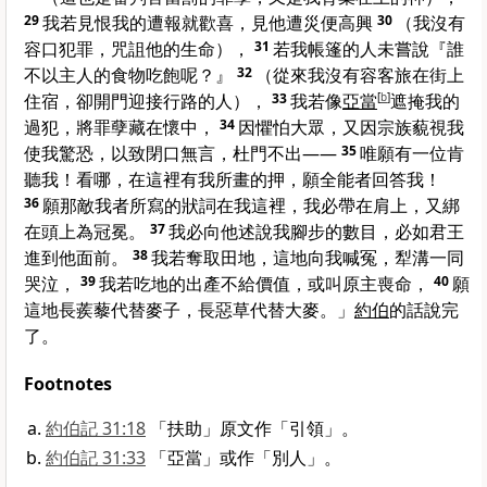
29
我若見恨我的遭報就歡喜，見他遭災便高興
30
（我沒有
容口犯罪，咒詛他的生命），
31
若我帳篷的人未嘗說『誰
不以主人的食物吃飽呢？』
32
（從來我沒有容客旅在街上
住宿，卻開門迎接行路的人），
33
我若像
亞當
[
b
]
遮掩我的
過犯，將罪孽藏在懷中，
34
因懼怕大眾，又因宗族藐視我
使我驚恐，以致閉口無言，杜門不出——
35
唯願有一位肯
聽我！看哪，在這裡有我所畫的押，願全能者回答我！
36
願那敵我者所寫的狀詞在我這裡，我必帶在肩上，又綁
在頭上為冠冕。
37
我必向他述說我腳步的數目，必如君王
進到他面前。
38
我若奪取田地，這地向我喊冤，犁溝一同
哭泣，
39
我若吃地的出產不給價值，或叫原主喪命，
40
願
這地長蒺藜代替麥子，長惡草代替大麥。」
約伯
的話說完
了。
Footnotes
約伯記 31:18
「扶助」原文作「引領」。
約伯記 31:33
「亞當」或作「別人」。