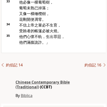
33
他必像一棵葡萄樹，
葡萄未熟已掉落；
又像一棵橄欖樹，
花剛開便凋零。
34
不信上帝之輩必不生育，
受賄者的帳篷必被火燒。
35
他們心懷不軌，生出罪惡，
他們滿腹詭詐。」
約伯記 14
約伯記 16
Chinese Contemporary Bible
(Traditional)
(CCBT)
By
Biblica