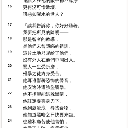
連諸天在祂的眼中都不潔淨，
16
更何況可憎敗壞、
嗜惡如喝水的世人？
17
「讓我告訴你，你好好聽著。
我要把所見的陳明——
18
那是智者的教導，
是他們未曾隱瞞的祖訓。
19
這片土地只賜給了他們，
沒有外人在他們中間出入。
20
惡人一生受折磨，
殘暴之徒終身受苦。
21
他耳邊響著恐怖的聲音，
他安逸時遭強盜襲擊。
22
他不指望能逃脫黑暗，
他註定要喪身刀下。
23
他到處流浪，尋找食物，
他知道黑暗之日快要來臨。
24
患難和痛苦使他害怕，