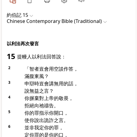
約伯記 15
Chinese Contemporary Bible (Traditional)
以利法再次發言
15
提幔人以利法回答說：
2
「智者豈會用空談作答，
滿腹東風？
3
申辯時豈會講無用的話，
說無益之言？
4
你摒棄對上帝的敬畏，
拒絕向祂禱告。
5
你的罪指示你開口，
使你說出詭詐之言。
6
並非我定你的罪，
定你罪的是你的口，