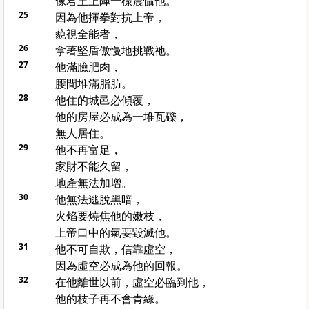
像君王上陣一樣震懾他。
25
因為他揮拳對抗上帝，
藐視全能者，
26
拿著堅盾傲慢地挑戰祂。
27
他滿臉肥肉，
腰間堆滿脂肪。
28
他住的城邑必傾覆，
他的房屋必成為一堆瓦礫，
無人居住。
29
他不再富足，
家財不能久留，
地產無法加增。
30
他無法逃脫黑暗，
火焰要燒焦他的嫩枝，
上帝口中的氣要毀滅他。
31
他不可自欺，信靠虛空，
因為虛空必成為他的回報。
32
在他離世以前，虛空必臨到他，
他的枝子再不會青綠。