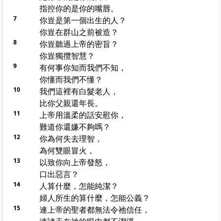
指控你的是你的嘴唇。
7
你豈是第一個出生的人？
你豈在群山之前被造？
8
你豈聽過上帝的密旨？
你豈獨攬智慧？
9
有何事你知而我們不知，
你懂而我們不懂？
10
我們這裡有白髮老人，
比你父親還年長。
11
上帝用溫柔的話安慰你，
難道你還嫌不夠嗎？
12
你為何失去理智，
為何雙眼冒火，
13
以致你向上帝發怒，
口出惡言？
14
人算什麼，怎能純潔？
婦人所生的算什麼，怎能公義？
15
連上帝的聖者都無法令祂信任，