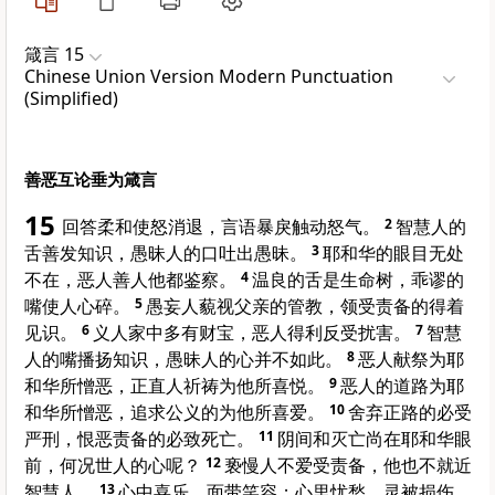
箴言 15
Chinese Union Version Modern Punctuation
(Simplified)
善恶互论垂为箴言
15
回答柔和使怒消退，言语暴戾触动怒气。
2
智慧人的
舌善发知识，愚昧人的口吐出愚昧。
3
耶和华的眼目无处
不在，恶人善人他都鉴察。
4
温良的舌是生命树，乖谬的
嘴使人心碎。
5
愚妄人藐视父亲的管教，领受责备的得着
见识。
6
义人家中多有财宝，恶人得利反受扰害。
7
智慧
人的嘴播扬知识，愚昧人的心并不如此。
8
恶人献祭为耶
和华所憎恶，正直人祈祷为他所喜悦。
9
恶人的道路为耶
和华所憎恶，追求公义的为他所喜爱。
10
舍弃正路的必受
严刑，恨恶责备的必致死亡。
11
阴间和灭亡尚在耶和华眼
前，何况世人的心呢？
12
亵慢人不爱受责备，他也不就近
智慧人。
13
心中喜乐，面带笑容；心里忧愁，灵被损伤。