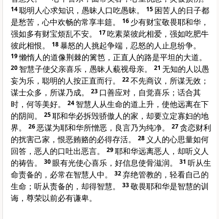
14
聪明人心求知识，愚昧人口吃愚昧。
15
困苦人的日子都
是愁苦，心中欢畅的常享丰筵。
16
少有财宝敬畏耶和华，
强如多有财宝烦乱不安。
17
吃素菜彼此相爱，强如吃肥牛
彼此相恨。
18
暴怒的人挑起争端，忍怒的人止息纷争。
19
懒惰人的道像荆棘的篱笆，正直人的路是平坦的大道。
20
智慧子使父亲喜乐，愚昧人藐视母亲。
21
无知的人以愚
妄为乐，聪明的人按正直而行。
22
不先商议，所谋无效；
谋士众多，所谋乃成。
23
口善应对，自觉喜乐；话合其
时，何等美好。
24
智慧人从生命的道上升，使他远离在下
的阴间。
25
耶和华必拆毁骄傲人的家，却要立定寡妇的地
界。
26
恶谋为耶和华所憎恶，良言乃为纯净。
27
贪恋财利
的扰害己家，恨恶贿赂的必得存活。
28
义人的心思量如何
回答，恶人的口吐出恶言。
29
耶和华远离恶人，却听义人
的祷告。
30
眼有光使心喜乐，好信息使骨滋润。
31
听从生
命责备的，必常在智慧人中。
32
弃绝管教的，轻看自己的
生命；听从责备的，却得智慧。
33
敬畏耶和华是智慧的训
诲，尊荣以前必有谦卑。