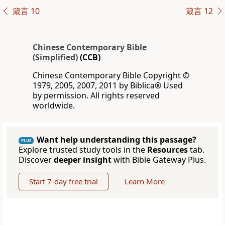
箴言 10
箴言 12
Chinese Contemporary Bible
(Simplified)
(CCB)
Chinese Contemporary Bible Copyright ©
1979, 2005, 2007, 2011 by Biblica® Used
by permission. All rights reserved
worldwide.
Want help understanding this passage?
PLUS
Explore trusted study tools in the
Resources
tab.
Discover
deeper insight
with Bible Gateway Plus.
Start 7-day free trial
Learn More