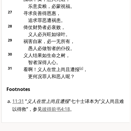
乐意卖粮，必蒙祝福。
27
寻求良善得恩惠，
追求罪恶遭祸患。
28
倚仗财势者必衰败，
义人必兴旺如绿叶。
29
祸害自家，必一无所有，
愚人必做智者的仆役。
30
义人结果如生命之树，
智者深得人心。
31
看啊！义人在世上尚且遭报
[
a
]
，
更何况罪人和恶人呢？
Footnotes
11:31
“
义人在世上尚且遭报
”七十士译本为“义人尚且难
以得救”，参见
彼得前书4:18
。