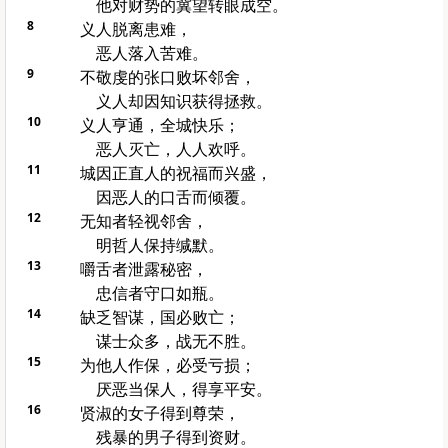
他对财势的冀望转眼成空。
8
义人脱离患难，
恶人落入苦难。
9
不敬虔的张口败坏邻舍，
义人却因知识获得拯救。
10
义人亨通，全城快乐；
恶人灭亡，人人欢呼。
11
城因正直人的祝福而兴盛，
因恶人的口舌而倾覆。
12
无知者轻视邻舍，
明哲人保持缄默。
13
嚼舌者泄露秘密，
忠信者守口如瓶。
14
缺乏智谋，国必败亡；
谋士众多，战无不胜。
15
为他人作保，必受亏损；
厌恶当保人，得享平安。
16
贤淑的女子得到尊荣，
残暴的男子得到资财。