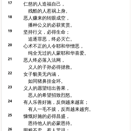
17
仁慈的人造福自己，
残酷的人惹祸上身。
18
恶人赚来的转眼成空，
播种公义的必获奖赏。
19
坚持行义，必得生命；
追逐罪恶，终必灭亡。
20
心术不正的人令耶和华憎恶，
纯全无过的人蒙耶和华喜爱。
21
恶人终必落入法网，
义人的子孙必得拯救。
22
女子貌美无内涵，
如同猪鼻挂金环。
23
义人的愿望结出善果，
恶人的希望招致烈怒。
24
有人乐善好施，反倒越来越富；
有人一毛不拔，反而越来越穷。
25
慷慨好施的必得昌盛，
恩待他人的必蒙恩待。
26
囤粮不卖，惹人咒诅；