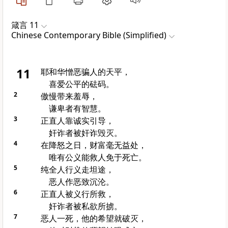
箴言 11
Chinese Contemporary Bible (Simplified)
11
耶和华憎恶骗人的天平，
喜爱公平的砝码。
2
傲慢带来羞辱，
谦卑者有智慧。
3
正直人靠诚实引导，
奸诈者被奸诈毁灭。
4
在降怒之日，财富毫无益处，
唯有公义能救人免于死亡。
5
纯全人行义走坦途，
恶人作恶致沉沦。
6
正直人被义行所救，
奸诈者被私欲所掳。
7
恶人一死，他的希望就破灭，