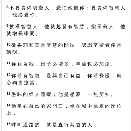
8
不 要 責 備 褻 慢 人 ， 恐 怕 他 恨 你 ； 要 責 備 智 慧 人
， 他 必 愛 你 。
9
教 導 智 慧 人 ， 他 就 越 發 有 智 慧 ； 指 示 義 人 ， 他
就 增 長 學 問 。
10
敬 畏 耶 和 華 是 智 慧 的 開 端 ； 認 識 至 聖 者 便 是
聰 明 。
11
你 藉 著 我 ， 日 子 必 增 多 ， 年 歲 也 必 加 添 。
12
你 若 有 智 慧 ， 是 與 自 己 有 益 ； 你 若 褻 慢 ， 就
必 獨 自 擔 當 。
13
愚 昧 的 婦 人 喧 嚷 ； 他 是 愚 蒙 ， 一 無 所 知 。
14
他 坐 在 自 己 的 家 門 口 ， 坐 在 城 中 高 處 的 座 位
上 ，
15
呼 叫 過 路 的 ， 就 是 直 行 其 道 的 人 ，