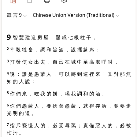
箴 言 9
Chinese Union Version (Traditional)
9
智 慧 建 造 房 屋 ， 鑿 成 七 根 柱 子 ，
2
宰 殺 牲 畜 ， 調 和 旨 酒 ， 設 擺 筵 席 ；
3
打 發 使 女 出 去 ， 自 己 在 城 中 至 高 處 呼 叫 ，
4
說 ： 誰 是 愚 蒙 人 ， 可 以 轉 到 這 裡 來 ！ 又 對 那 無
知 的 人 說 ：
5
你 們 來 ， 吃 我 的 餅 ， 喝 我 調 和 的 酒 。
6
你 們 愚 蒙 人 ， 要 捨 棄 愚 蒙 ， 就 得 存 活 ， 並 要 走
光 明 的 道 。
7
指 斥 褻 慢 人 的 ， 必 受 辱 罵 ； 責 備 惡 人 的 ， 必 被
玷 污 。