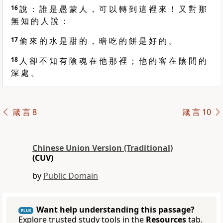
16
說 ： 誰 是 愚 蒙 人 ， 可 以 轉 到 這 裡 來 ！ 又 對 那
無 知 的 人 說 ：
17
偷 來 的 水 是 甜 的 ， 暗 吃 的 餅 是 好 的 。
18
人 卻 不 知 有 陰 魂 在 他 那 裡 ； 他 的 客 在 陰 間 的
深 處 。
箴 言 8
箴 言 10
Chinese Union Version (Traditional)
(CUV)
by
Public Domain
Want help understanding this passage?
PLUS
Explore trusted study tools in the
Resources
tab.