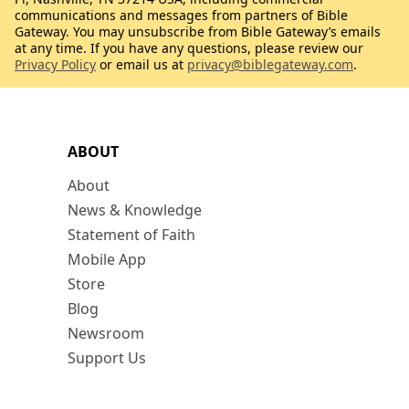
communications and messages from partners of Bible
Gateway. You may unsubscribe from Bible Gateway’s emails
at any time. If you have any questions, please review our
Privacy Policy
or email us at
privacy@biblegateway.com
.
ABOUT
About
News & Knowledge
Statement of Faith
Mobile App
Store
Blog
Newsroom
Support Us