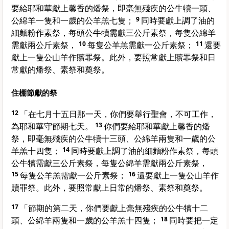
要給耶和華獻上馨香的燔祭，即毫無殘疾的公牛犢一頭、
公綿羊一隻和一歲的公羊羔七隻；
9
同時要獻上調了油的
細麵粉作素祭，每頭公牛犢需獻三公斤素祭，每隻公綿羊
需獻兩公斤素祭，
10
每隻公羊羔需獻一公斤素祭；
11
還要
獻上一隻公山羊作贖罪祭。此外，要照常獻上贖罪祭和日
常獻的燔祭、素祭和奠祭。
住棚節獻的祭
12
「在七月十五日那一天，你們要舉行聖會，不可工作，
為耶和華守節期七天。
13
你們要給耶和華獻上馨香的燔
祭，即毫無殘疾的公牛犢十三頭、公綿羊兩隻和一歲的公
羊羔十四隻；
14
同時要獻上調了油的細麵粉作素祭，每頭
公牛犢需獻三公斤素祭，每隻公綿羊需獻兩公斤素祭，
15
每隻公羊羔需獻一公斤素祭；
16
還要獻上一隻公山羊作
贖罪祭。此外，要照常獻上日常的燔祭、素祭和奠祭。
17
「節期的第二天，你們要獻上毫無殘疾的公牛犢十二
頭、公綿羊兩隻和一歲的公羊羔十四隻；
18
同時要把一定