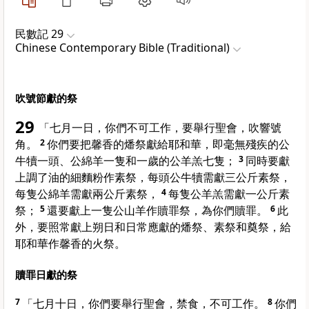
民數記 29
Chinese Contemporary Bible (Traditional)
吹號節獻的祭
29
「七月一日，你們不可工作，要舉行聖會，吹響號
角。
2
你們要把馨香的燔祭獻給耶和華，即毫無殘疾的公
牛犢一頭、公綿羊一隻和一歲的公羊羔七隻；
3
同時要獻
上調了油的細麵粉作素祭，每頭公牛犢需獻三公斤素祭，
每隻公綿羊需獻兩公斤素祭，
4
每隻公羊羔需獻一公斤素
祭；
5
還要獻上一隻公山羊作贖罪祭，為你們贖罪。
6
此
外，要照常獻上朔日和日常應獻的燔祭、素祭和奠祭，給
耶和華作馨香的火祭。
贖罪日獻的祭
7
「七月十日，你們要舉行聖會，禁食，不可工作。
8
你們