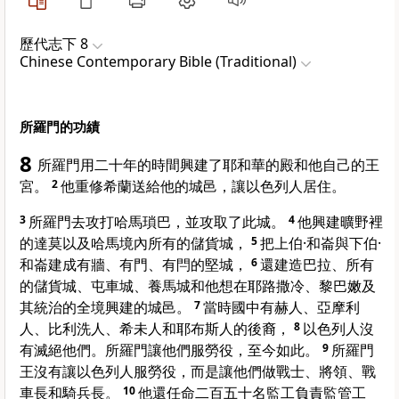
歷代志下 8
Chinese Contemporary Bible (Traditional)
所羅門的功績
8
所羅門用二十年的時間興建了耶和華的殿和他自己的王
宮。
2
他重修希蘭送給他的城邑，讓以色列人居住。
3
所羅門去攻打哈馬瑣巴，並攻取了此城。
4
他興建曠野裡
的達莫以及哈馬境內所有的儲貨城，
5
把上伯·和崙與下伯·
和崙建成有牆、有門、有閂的堅城，
6
還建造巴拉、所有
的儲貨城、屯車城、養馬城和他想在耶路撒冷、黎巴嫩及
其統治的全境興建的城邑。
7
當時國中有赫人、亞摩利
人、比利洗人、希未人和耶布斯人的後裔，
8
以色列人沒
有滅絕他們。所羅門讓他們服勞役，至今如此。
9
所羅門
王沒有讓以色列人服勞役，而是讓他們做戰士、將領、戰
車長和騎兵長。
10
他還任命二百五十名監工負責監管工