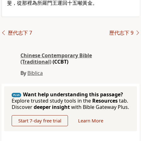
斐，從那裡為所羅門王運回十五噸黃金。
歷代志下 7
歷代志下 9
Chinese Contemporary Bible
(Traditional)
(CCBT)
By
Biblica
Want help understanding this passage?
PLUS
Explore trusted study tools in the
Resources
tab.
Discover
deeper insight
with Bible Gateway Plus.
Start 7-day free trial
Learn More