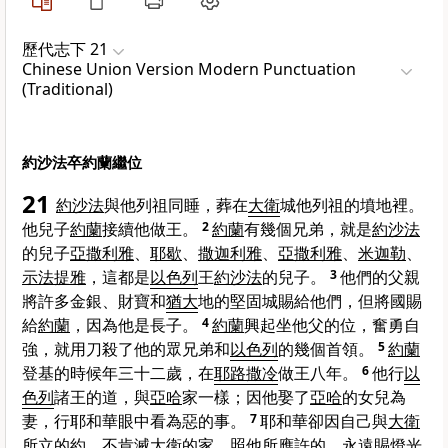
歷代志下 21
Chinese Union Version Modern Punctuation
(Traditional)
約沙法卒約蘭繼位
21
約沙法
與他列祖同睡，葬在
大衛
城他列祖的墳地裡。
他兒子
約蘭
接續他做王。
2
約蘭
有幾個兄弟，就是
約沙法
的兒子
亞撒利雅
、
耶歇
、
撒迦利雅
、
亞撒利雅
、
米迦勒
、
示法提雅
，這都是
以色列
王
約沙法
的兒子。
3
他們的父親
將許多金銀、財寶和
猶大
地的堅固城賜給他們，但將國賜
給
約蘭
，因為他是長子。
4
約蘭
興起坐他父的位，奮勇自
強，就用刀殺了他的眾兄弟和
以色列
的幾個首領。
5
約蘭
登基的時候年三十二歲，在
耶路撒冷
做王八年。
6
他行
以
色列
諸王的道，與
亞哈
家一樣；因他娶了
亞哈
的女兒為
妻，行耶和華眼中看為惡的事。
7
耶和華卻因自己與
大衛
所立的約，不肯滅
大衛
的家，照他所應許的，永遠賜燈光