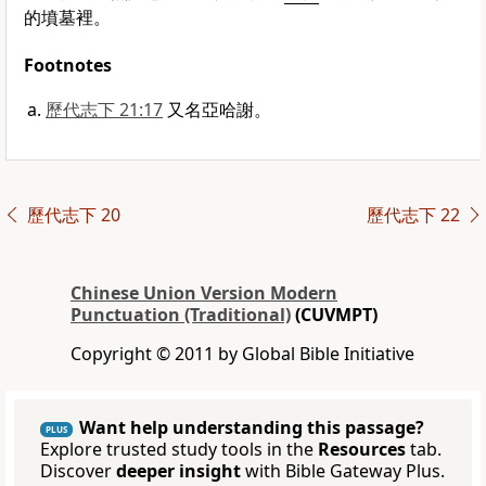
的墳墓裡。
Footnotes
歷代志下 21:17
又名亞哈謝。
歷代志下 20
歷代志下 22
Chinese Union Version Modern
Punctuation (Traditional)
(CUVMPT)
Copyright © 2011 by Global Bible Initiative
Want help understanding this passage?
PLUS
Explore trusted study tools in the
Resources
tab.
Discover
deeper insight
with Bible Gateway Plus.