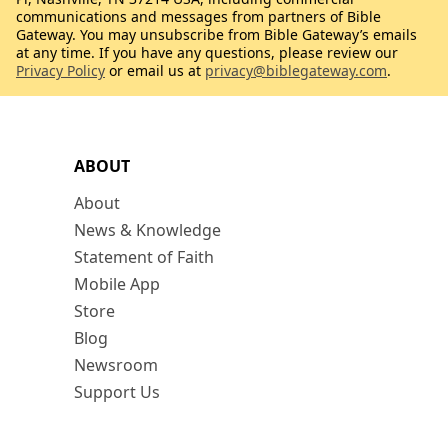
communications and messages from partners of Bible
Gateway. You may unsubscribe from Bible Gateway’s emails
at any time. If you have any questions, please review our
Privacy Policy
or email us at
privacy@biblegateway.com
.
ABOUT
About
News & Knowledge
Statement of Faith
Mobile App
Store
Blog
Newsroom
Support Us