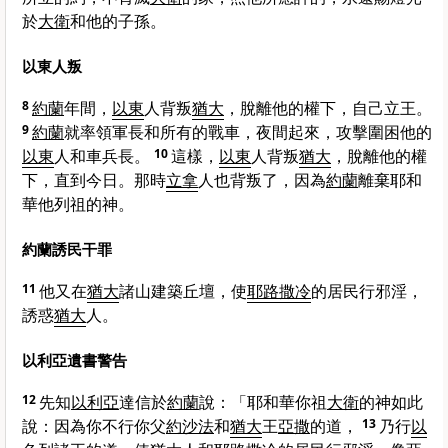
於
大衛
和他的子孫。
以東人叛
8
約蘭
年間，
以東
人背叛
猶大
，脫離他的權下，自己立王。
9
約蘭
就率領軍長和所有的戰車，夜間起來，攻擊圍困他的
以東
人和車兵長。
10
這樣，
以東
人背叛
猶大
，脫離他的權
下，直到今日。那時
立拿
人也背叛了，因為
約蘭
離棄耶和
華他列祖的神。
約蘭誘民干罪
11
他又在
猶大
諸山建築丘壇，使
耶路撒冷
的居民行邪淫，
誘惑
猶大
人。
以利亞遺書警告
12
先知
以利亞
達信於
約蘭
說：「耶和華你祖
大衛
的神如此
說：因為你不行你父
約沙法
和
猶大
王
亞撒
的道，
13
乃行
以