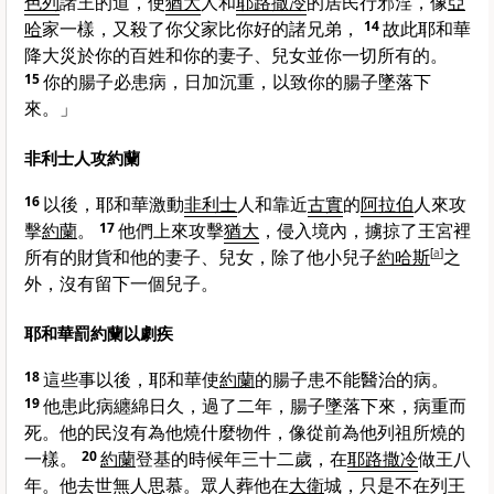
色列
諸王的道，使
猶大
人和
耶路撒冷
的居民行邪淫，像
亞
哈
家一樣，又殺了你父家比你好的諸兄弟，
14
故此耶和華
降大災於你的百姓和你的妻子、兒女並你一切所有的。
15
你的腸子必患病，日加沉重，以致你的腸子墜落下
來。」
非利士人攻約蘭
16
以後，耶和華激動
非利士
人和靠近
古實
的
阿拉伯
人來攻
擊
約蘭
。
17
他們上來攻擊
猶大
，侵入境內，擄掠了王宮裡
所有的財貨和他的妻子、兒女，除了他小兒子
約哈斯
[
a
]
之
外，沒有留下一個兒子。
耶和華罰約蘭以劇疾
18
這些事以後，耶和華使
約蘭
的腸子患不能醫治的病。
19
他患此病纏綿日久，過了二年，腸子墜落下來，病重而
死。他的民沒有為他燒什麼物件，像從前為他列祖所燒的
一樣。
20
約蘭
登基的時候年三十二歲，在
耶路撒冷
做王八
年。他去世無人思慕。眾人葬他在
大衛
城，只是不在列王