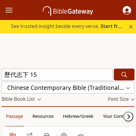
See trusted insight beside every verse.
Start free.
Chinese Contemporary Bible (Traditional) (CCBT)
Bible Book List
Font Size
Passage
Resources
Hebrew/Greek
Your Content