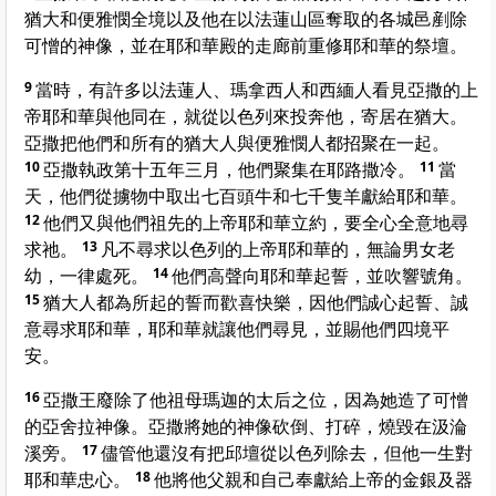
猶大和便雅憫全境以及他在以法蓮山區奪取的各城邑剷除
可憎的神像，並在耶和華殿的走廊前重修耶和華的祭壇。
9
當時，有許多以法蓮人、瑪拿西人和西緬人看見亞撒的上
帝耶和華與他同在，就從以色列來投奔他，寄居在猶大。
亞撒把他們和所有的猶大人與便雅憫人都招聚在一起。
10
亞撒執政第十五年三月，他們聚集在耶路撒冷。
11
當
天，他們從擄物中取出七百頭牛和七千隻羊獻給耶和華。
12
他們又與他們祖先的上帝耶和華立約，要全心全意地尋
求祂。
13
凡不尋求以色列的上帝耶和華的，無論男女老
幼，一律處死。
14
他們高聲向耶和華起誓，並吹響號角。
15
猶大人都為所起的誓而歡喜快樂，因他們誠心起誓、誠
意尋求耶和華，耶和華就讓他們尋見，並賜他們四境平
安。
16
亞撒王廢除了他祖母瑪迦的太后之位，因為她造了可憎
的亞舍拉神像。亞撒將她的神像砍倒、打碎，燒毀在汲淪
溪旁。
17
儘管他還沒有把邱壇從以色列除去，但他一生對
耶和華忠心。
18
他將他父親和自己奉獻給上帝的金銀及器