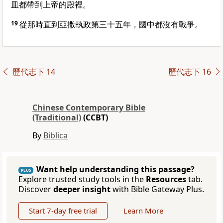
皿都帶到上帝的殿裡。
19
從那時直到亞撒執政第三十五年，國中都沒有戰爭。
歷代志下 14
歷代志下 16
Chinese Contemporary Bible
(Traditional)
(CCBT)
By
Biblica
Want help understanding this passage?
PLUS
Explore trusted study tools in the
Resources
tab.
Discover
deeper insight
with Bible Gateway Plus.
Start 7-day free trial
Learn More