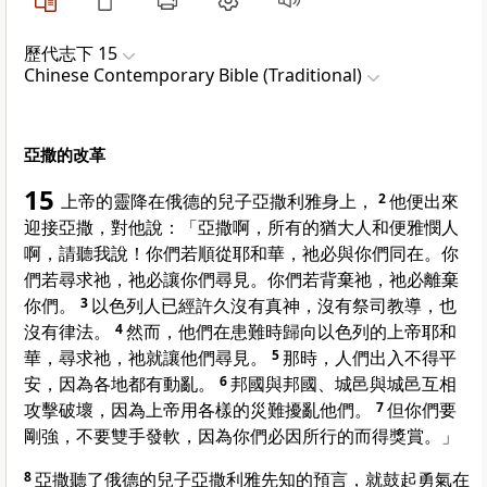
歷代志下 15
Chinese Contemporary Bible (Traditional)
亞撒的改革
15
上帝的靈降在俄德的兒子亞撒利雅身上，
2
他便出來
迎接亞撒，對他說：「亞撒啊，所有的猶大人和便雅憫人
啊，請聽我說！你們若順從耶和華，祂必與你們同在。你
們若尋求祂，祂必讓你們尋見。你們若背棄祂，祂必離棄
你們。
3
以色列人已經許久沒有真神，沒有祭司教導，也
沒有律法。
4
然而，他們在患難時歸向以色列的上帝耶和
華，尋求祂，祂就讓他們尋見。
5
那時，人們出入不得平
安，因為各地都有動亂。
6
邦國與邦國、城邑與城邑互相
攻擊破壞，因為上帝用各樣的災難擾亂他們。
7
但你們要
剛強，不要雙手發軟，因為你們必因所行的而得獎賞。」
8
亞撒聽了俄德的兒子亞撒利雅先知的預言，就鼓起勇氣在