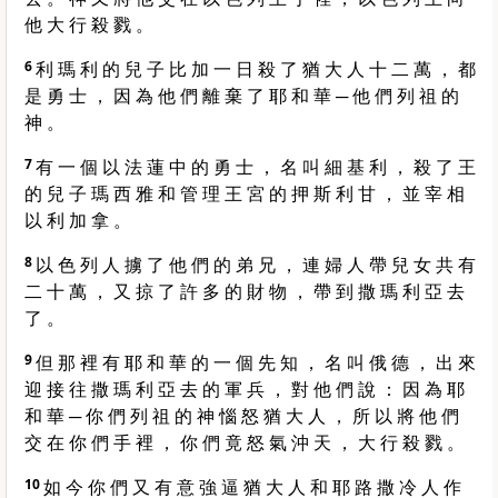
他 大 行 殺 戮 。
6
利 瑪 利 的 兒 子 比 加 一 日 殺 了 猶 大 人 十 二 萬 ， 都
是 勇 士 ， 因 為 他 們 離 棄 了 耶 和 華 ─ 他 們 列 祖 的
神 。
7
有 一 個 以 法 蓮 中 的 勇 士 ， 名 叫 細 基 利 ， 殺 了 王
的 兒 子 瑪 西 雅 和 管 理 王 宮 的 押 斯 利 甘 ， 並 宰 相
以 利 加 拿 。
8
以 色 列 人 擄 了 他 們 的 弟 兄 ， 連 婦 人 帶 兒 女 共 有
二 十 萬 ， 又 掠 了 許 多 的 財 物 ， 帶 到 撒 瑪 利 亞 去
了 。
9
但 那 裡 有 耶 和 華 的 一 個 先 知 ， 名 叫 俄 德 ， 出 來
迎 接 往 撒 瑪 利 亞 去 的 軍 兵 ， 對 他 們 說 ： 因 為 耶
和 華 ─ 你 們 列 祖 的 神 惱 怒 猶 大 人 ， 所 以 將 他 們
交 在 你 們 手 裡 ， 你 們 竟 怒 氣 沖 天 ， 大 行 殺 戮 。
10
如 今 你 們 又 有 意 強 逼 猶 大 人 和 耶 路 撒 冷 人 作