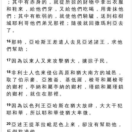
； 其 中 有 赤 身 的 ， 就 從 所 掠 的 財 物 中 拿 出 衣 服
和 鞋 來 ， 給 他 們 穿 ， 又 給 他 們 吃 喝 ， 用 膏 抹 他
們 ； 其 中 有 軟 弱 的 ， 就 使 他 們 騎 驢 ， 送 到 棕 樹
城 耶 利 哥 他 們 弟 兄 那 裡 ； 隨 後 就 回 撒 瑪 利 亞 去
了 。
16
那 時 ， 亞 哈 斯 王 差 遣 人 去 見 亞 述 諸 王 ， 求 他
們 幫 助 ；
17
因 為 以 東 人 又 來 攻 擊 猶 大 ， 擄 掠 子 民 。
18
非 利 士 人 也 來 侵 佔 高 原 和 猶 大 南 方 的 城 邑 ，
取 了 伯 示 麥 、 亞 雅 崙 、 基 低 羅 ， 梭 哥 和 屬 梭 哥
的 鄉 村 ， 亭 納 和 屬 亭 納 的 鄉 村 ， 瑾 鎖 和 屬 瑾 鎖
的 鄉 村 ， 就 住 在 那 裡 。
19
因 為 以 色 列 王 亞 哈 斯 在 猶 大 放 肆 ， 大 大 干 犯
耶 和 華 ， 所 以 耶 和 華 使 猶 大 卑 微 。
20
亞 述 王 提 革 拉 毗 尼 色 上 來 ， 卻 沒 有 幫 助 他 ，
反 倒 欺 凌 他 。