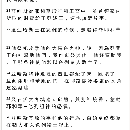
21
亞 哈 斯 從 耶 和 華 殿 裡 和 王 宮 中 ， 並 首 領 家 內
所 取 的 財 寶 給 了 亞 述 王 ， 這 也 無 濟 於 事 。
22
這 亞 哈 斯 王 在 急 難 的 時 候 ， 越 發 得 罪 耶 和 華
。
23
他 祭 祀 攻 擊 他 的 大 馬 色 之 神 ， 說 ： 因 為 亞 蘭
王 的 神 幫 助 他 們 ， 我 也 獻 祭 與 他 ， 他 好 幫 助 我
。 但 那 些 神 使 他 和 以 色 列 眾 人 敗 亡 了 。
24
亞 哈 斯 將 神 殿 裡 的 器 皿 都 聚 了 來 ， 毀 壞 了 ，
且 封 鎖 耶 和 華 殿 的 門 ； 在 耶 路 撒 冷 各 處 的 拐 角
建 築 祭 壇 ，
25
又 在 猶 大 各 城 建 立 邱 壇 ， 與 別 神 燒 香 ， 惹 動
耶 和 華 ─ 他 列 祖 神 的 怒 氣 。
26
亞 哈 斯 其 餘 的 事 和 他 的 行 為 ， 自 始 至 終 都 寫
在 猶 大 和 以 色 列 諸 王 記 上 。