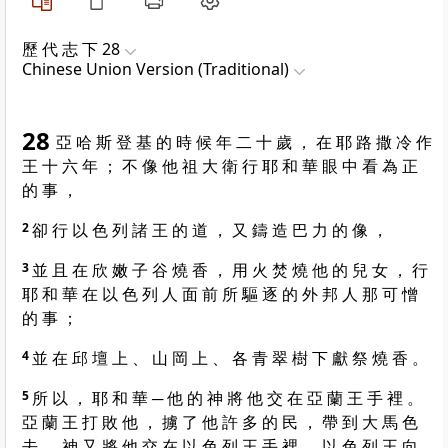
歷 代 志 下 28
Chinese Union Version (Traditional)
28
亞 哈 斯 登 基 的 時 候 年 二 十 歲 ， 在 耶 路 撒 冷 作
王 十 六 年 ； 不 像 他 祖 大 衛 行 耶 和 華 眼 中 看 為 正
的 事 ，
2
卻 行 以 色 列 諸 王 的 道 ， 又 鑄 造 巴 力 的 像 ，
3
並 且 在 欣 嫩 子 谷 燒 香 ， 用 火 焚 燒 他 的 兒 女 ， 行
耶 和 華 在 以 色 列 人 面 前 所 驅 逐 的 外 邦 人 那 可 憎
的 事 ；
4
並 在 邱 壇 上 、 山 岡 上 、 各 青 翠 樹 下 獻 祭 燒 香 。
5
所 以 ， 耶 和 華 ─ 他 的 神 將 他 交 在 亞 蘭 王 手 裡 。
亞 蘭 王 打 敗 他 ， 擄 了 他 許 多 的 民 ， 帶 到 大 馬 色
去 。 神 又 將 他 交 在 以 色 列 王 手 裡 ， 以 色 列 王 向