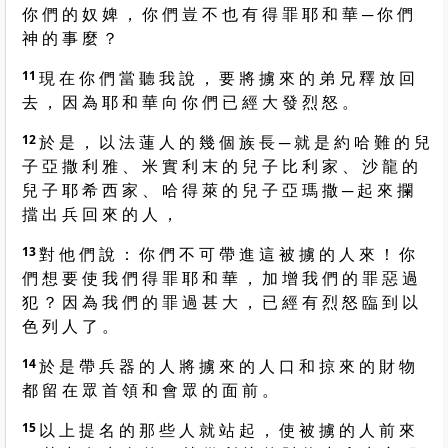
你 們 的 奴 婢 ， 你 們 豈 不 也 有 得 罪 耶 和 華 ─ 你 們
神 的 事 麼 ？
11
現 在 你 們 當 聽 我 說 ， 要 將 擄 來 的 弟 兄 釋 放 回
去 ， 因 為 耶 和 華 向 你 們 已 經 大 發 烈 怒 。
12
於 是 ， 以 法 蓮 人 的 幾 個 族 長 ─ 就 是 約 哈 難 的 兒
子 亞 撒 利 雅 、 米 實 利 末 的 兒 子 比 利 家 、 沙 龍 的
兒 子 耶 希 西 家 、 哈 得 萊 的 兒 子 亞 瑪 撒 ─ 起 來 攔
擋 出 兵 回 來 的 人 ，
13
對 他 們 說 ： 你 們 不 可 帶 進 這 被 擄 的 人 來 ！ 你
們 想 要 使 我 們 得 罪 耶 和 華 ， 加 增 我 們 的 罪 惡 過
犯 ？ 因 為 我 們 的 罪 過 甚 大 ， 已 經 有 烈 怒 臨 到 以
色 列 人 了 。
14
於 是 帶 兵 器 的 人 將 擄 來 的 人 口 和 掠 來 的 財 物
都 留 在 眾 首 領 和 會 眾 的 面 前 。
15
以 上 提 名 的 那 些 人 就 站 起 ， 使 被 擄 的 人 前 來