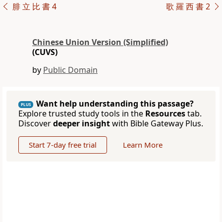
腓 立 比 書 4
歌 羅 西 書 2
Chinese Union Version (Simplified)
(CUVS)
by
Public Domain
Want help understanding this passage?
PLUS
Explore trusted study tools in the
Resources
tab.
Discover
deeper insight
with Bible Gateway Plus.
Start 7-day free trial
Learn More