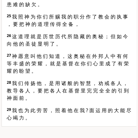
患 难 的 缺 欠 。
25
我 照 神 为 你 们 所 赐 我 的 职 分 作 了 教 会 的 执 事
， 要 把 神 的 道 理 传 得 全 备 ，
26
这 道 理 就 是 历 世 历 代 所 隐 藏 的 奥 秘 ； 但 如 今
向 他 的 圣 徒 显 明 了 。
27
神 愿 意 叫 他 们 知 道 ， 这 奥 秘 在 外 邦 人 中 有 何
等 丰 盛 的 荣 耀 ， 就 是 基 督 在 你 们 心 里 成 了 有 荣
耀 的 盼 望 。
28
我 们 传 扬 他 ， 是 用 诸 般 的 智 慧 ， 劝 戒 各 人 ，
教 导 各 人 ， 要 把 各 人 在 基 督 里 完 完 全 全 的 引 到
神 面 前 。
29
我 也 为 此 劳 苦 ， 照 着 他 在 我 ? 面 运 用 的 大 能 尽
心 竭 力 。