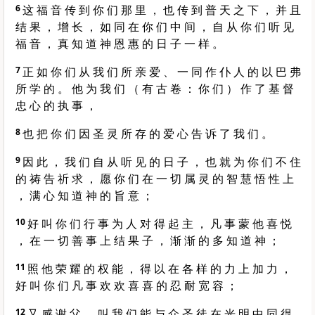
6
这 福 音 传 到 你 们 那 里 ， 也 传 到 普 天 之 下 ， 并 且
结 果 ， 增 长 ， 如 同 在 你 们 中 间 ， 自 从 你 们 听 见
福 音 ， 真 知 道 神 恩 惠 的 日 子 一 样 。
7
正 如 你 们 从 我 们 所 亲 爱 、 一 同 作 仆 人 的 以 巴 弗
所 学 的 。 他 为 我 们 （ 有 古 卷 ： 你 们 ） 作 了 基 督
忠 心 的 执 事 ，
8
也 把 你 们 因 圣 灵 所 存 的 爱 心 告 诉 了 我 们 。
9
因 此 ， 我 们 自 从 听 见 的 日 子 ， 也 就 为 你 们 不 住
的 祷 告 祈 求 ， 愿 你 们 在 一 切 属 灵 的 智 慧 悟 性 上
， 满 心 知 道 神 的 旨 意 ；
10
好 叫 你 们 行 事 为 人 对 得 起 主 ， 凡 事 蒙 他 喜 悦
， 在 一 切 善 事 上 结 果 子 ， 渐 渐 的 多 知 道 神 ；
11
照 他 荣 耀 的 权 能 ， 得 以 在 各 样 的 力 上 加 力 ，
好 叫 你 们 凡 事 欢 欢 喜 喜 的 忍 耐 宽 容 ；
12
又 感 谢 父 ， 叫 我 们 能 与 众 圣 徒 在 光 明 中 同 得