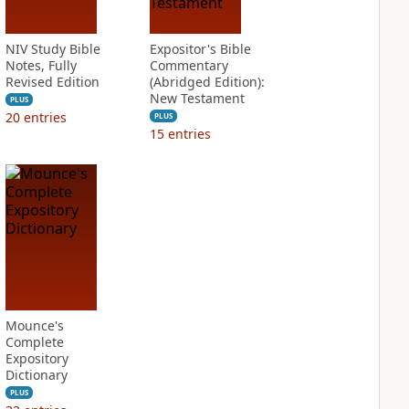
NIV Study Bible
Expositor's Bible
Notes, Fully
Commentary
Revised Edition
(Abridged Edition):
New Testament
PLUS
20
entries
PLUS
15
entries
Mounce's
Complete
Expository
Dictionary
PLUS