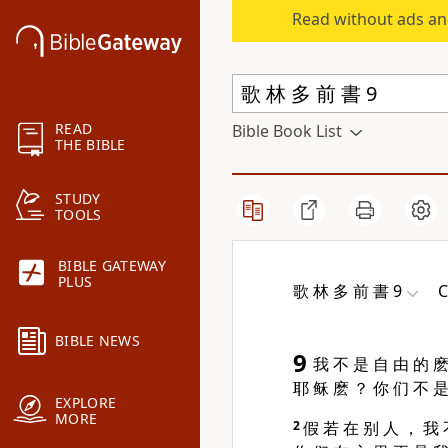
Read without ads an
READ
Bible Book List
THE BIBLE
STUDY
TOOLS
BIBLE GATEWAY
PLUS
歌 林 多 前 書 9
C
BIBLE NEWS
9
我 不 是 自 由 的 麽
耶 稣 麽 ？ 你 们 不 是
EXPLORE
MORE
2
假 若 在 别 人 ， 我 