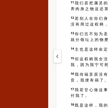
11
我 们 若 把 属 灵 的
养 肉 身 之 物 这 还 算
12
若 别 人 在 你 们 身
没 有 用 过 这 权 柄 ，
13
你 们 岂 不 知 为 圣
就 分 领 坛 上 的 物 
14
主 也 是 这 样 命 定
15
但 这 权 柄 我 全 没
我 ， 因 为 我 宁 可 死
16
我 传 福 音 原 没 有
音 ， 我 便 有 祸 了 
17
我 若 甘 心 做 这 事
付 我 了 。
18
既 是 这 样 ， 我 的