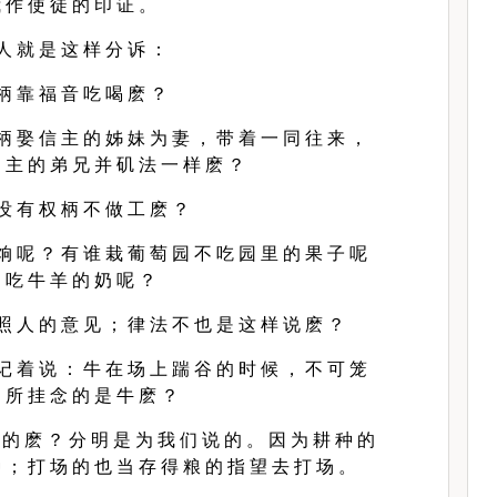
 作 使 徒 的 印 证 。
人 就 是 这 样 分 诉 ：
柄 靠 福 音 吃 喝 麽 ？
柄 娶 信 主 的 姊 妹 为 妻 ， 带 着 一 同 往 来 ，
 主 的 弟 兄 并 矶 法 一 样 麽 ？
没 有 权 柄 不 做 工 麽 ？
饷 呢 ？ 有 谁 栽 葡 萄 园 不 吃 园 里 的 果 子 呢
 吃 牛 羊 的 奶 呢 ？
照 人 的 意 见 ； 律 法 不 也 是 这 样 说 麽 ？
记 着 说 ： 牛 在 场 上 踹 谷 的 时 候 ， 不 可 笼
 所 挂 念 的 是 牛 麽 ？
 的 麽 ？ 分 明 是 为 我 们 说 的 。 因 为 耕 种 的
 ； 打 场 的 也 当 存 得 粮 的 指 望 去 打 场 。