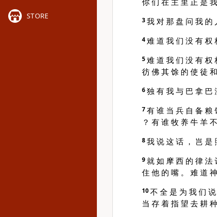
你 们 在 主 里 正 是 我
STORE
3
我 对 那 盘 问 我 的 
4
难 道 我 们 没 有 权 
5
难 道 我 们 没 有 权 
彷 佛 其 馀 的 使 徒 和
6
独 有 我 与 巴 拿 巴 
7
有 谁 当 兵 自 备 粮 
？ 有 谁 牧 养 牛 羊 不
8
我 说 这 话 ， 岂 是 
9
就 如 摩 西 的 律 法 
住 他 的 嘴 。 难 道 神
10
不 全 是 为 我 们 说
当 存 着 指 望 去 耕 种