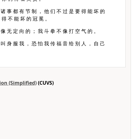
 诸 事 都 有 节 制 ， 他 们 不 过 是 要 得 能 坏 的
 得 不 能 坏 的 冠 冕 。
 像 无 定 向 的 ； 我 斗 拳 不 像 打 空 气 的 。
 叫 身 服 我 ， 恐 怕 我 传 福 音 给 别 人 ， 自 己
on (Simplified)
(CUVS)