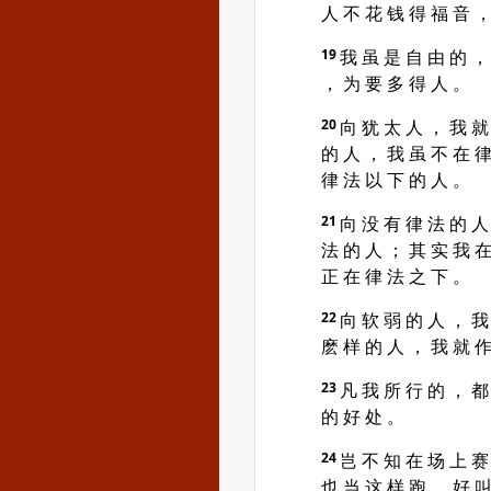
人 不 花 钱 得 福 音 ，
19
我 虽 是 自 由 的 ，
， 为 要 多 得 人 。
20
向 犹 太 人 ， 我 就
的 人 ， 我 虽 不 在 律
律 法 以 下 的 人 。
21
向 没 有 律 法 的 人
法 的 人 ； 其 实 我 在
正 在 律 法 之 下 。
22
向 软 弱 的 人 ， 我
麽 样 的 人 ， 我 就 作
23
凡 我 所 行 的 ， 都
的 好 处 。
24
岂 不 知 在 场 上 赛
也 当 这 样 跑 ， 好 叫