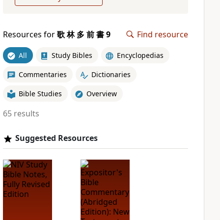
Resources for
歌 林 多 前 書 9
Find resource
All
Study Bibles
Encyclopedias
Commentaries
Dictionaries
Bible Studies
Overview
65 results
Suggested Resources