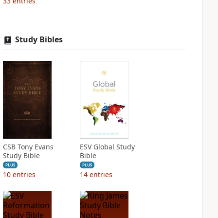
33
entries
Study Bibles
CSB Tony Evans
ESV Global Study
Study Bible
Bible
PLUS
PLUS
10
entries
14
entries