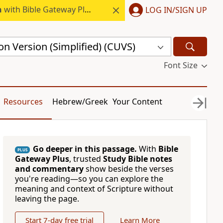
h
with Bible Gateway Plus.
LOG IN/SIGN UP
n Version (Simplified) (CUVS)
Font Size
Resources
Hebrew/Greek
Your Content
Go deeper in this passage.
With
Bible
PLUS
Gateway Plus
, trusted
Study Bible notes
and commentary
show beside the verses
you're reading—so you can explore the
meaning and context of Scripture without
leaving the page.
Start 7-day free trial
Learn More