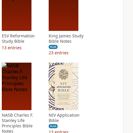
ESV Reformation
King James Study
Study Bible
Bible Notes
13
entries
PLUS
23
entries
NASB Charles F.
NIV Application
Stanley Life
Bible
Principles Bible
PLUS
Notes
13
entries