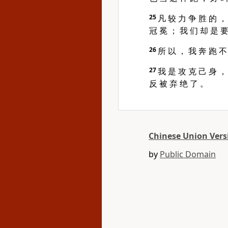
25
凡 较 力 争 胜 的 ，
冠 冕 ； 我 们 却 是 要
26
所 以 ， 我 奔 跑 不
27
我 是 攻 克 己 身 ，
反 被 弃 绝 了 。
Chinese Union Versi
by
Public Domain