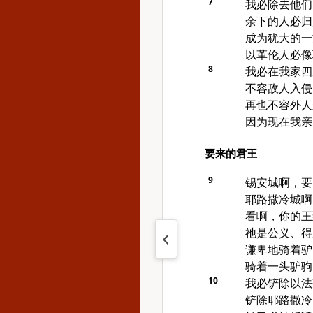
7
我必除去他们
余下的人必归
成为犹大的一
以革伦人必像
8
我必在我家四
不容敌人入侵
再也不容外人
因为现在我亲
要来的君王
9
锡安城啊，要
耶路撒冷城啊
看啊，你的王
祂是公义、得
谦卑地骑着驴
骑着一头驴驹
10
我必铲除以法
铲除耶路撒冷