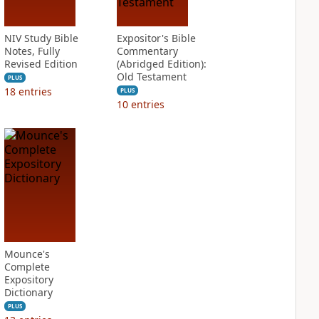
NIV Study Bible
Expositor's Bible
Notes, Fully
Commentary
Revised Edition
(Abridged Edition):
Old Testament
PLUS
18
entries
PLUS
10
entries
Mounce's
Complete
Expository
Dictionary
PLUS