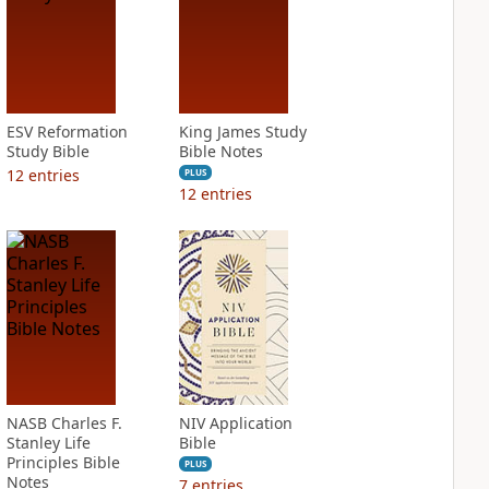
ESV Reformation
King James Study
Study Bible
Bible Notes
12
entries
PLUS
12
entries
NASB Charles F.
NIV Application
Stanley Life
Bible
Principles Bible
PLUS
Notes
7
entries