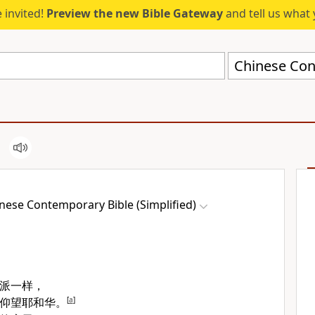
 invited!
Preview the new Bible Gateway
and tell us what 
nese Contemporary Bible (Simplified)
派一样，
仰望耶和华。
[
a
]