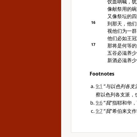
饮血呐喊，犹
像献祭用的碗
又像祭坛的四
16
到那天，他们
视他们为一群
他们必如王冠
17
那将是何等的
五谷必滋养少
新酒必滋养少
Footnotes
9:1
“
与以色列各支
察以色列各支派，
9:6
“
我
”指耶和华
9:7
“
我
”希伯来文作