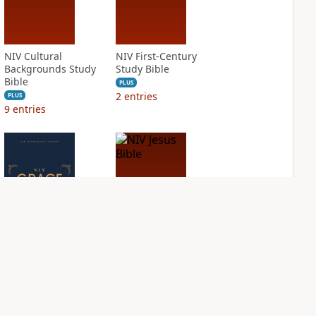
NIV Cultural
NIV First-Century
Backgrounds Study
Study Bible
Bible
PLUS
2
entries
PLUS
9
entries
NIV Grace and
NIV Jesus Bible
Truth Study Bible
PLUS
2
entries
PLUS
3
entries