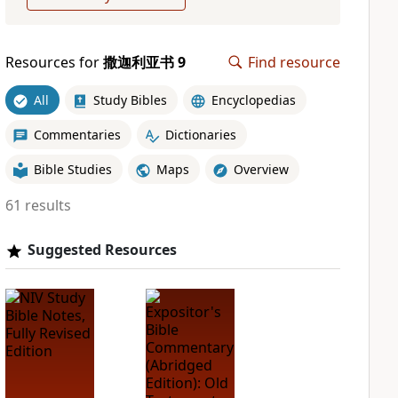
Resources for
撒迦利亚书 9
Find resource
All
Study Bibles
Encyclopedias
Commentaries
Dictionaries
Bible Studies
Maps
Overview
61 results
Suggested Resources