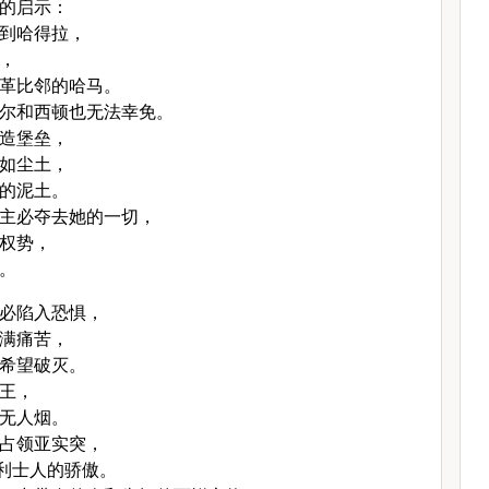
的启示：
到哈得拉，
，
革比邻的哈马。
尔和西顿也无法幸免。
造堡垒，
如尘土，
的泥土。
主必夺去她的一切，
权势，
。
必陷入恐惧，
满痛苦，
希望破灭。
王，
无人烟。
占领亚实突，
利士人的骄傲。