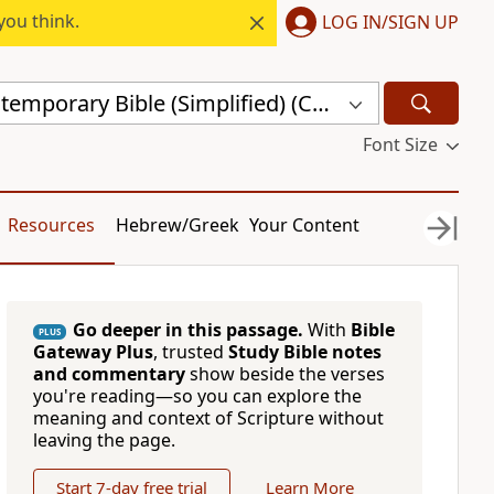
you think.
LOG IN/SIGN UP
Chinese Contemporary Bible (Simplified) (CCB)
Font Size
Resources
Hebrew/Greek
Your Content
Go deeper in this passage.
With
Bible
PLUS
Gateway Plus
, trusted
Study Bible notes
and commentary
show beside the verses
you're reading—so you can explore the
meaning and context of Scripture without
leaving the page.
Start 7-day free trial
Learn More