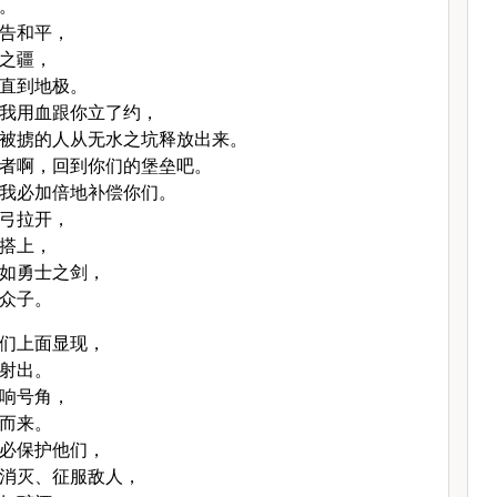
。
告和平，
之疆，
直到地极。
我用血跟你立了约，
被掳的人从无水之坑释放出来。
者啊，回到你们的堡垒吧。
我必加倍地补偿你们。
弓拉开，
搭上，
如勇士之剑，
众子。
们上面显现，
射出。
响号角，
而来。
必保护他们，
消灭、征服敌人，