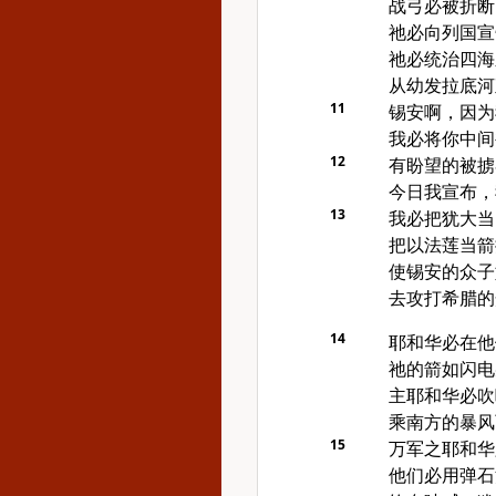
战弓必被折断
祂必向列国宣
祂必统治四海
从幼发拉底河
11
锡安啊，因为
我必将你中间
12
有盼望的被掳
今日我宣布，
13
我必把犹大当
把以法莲当箭
使锡安的众子
去攻打希腊的
14
耶和华必在他
祂的箭如闪电
主耶和华必吹
乘南方的暴风
15
万军之耶和华
他们必用弹石