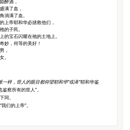
如醉酒，
盛满了血，
角淌满了血。
的上帝耶和华必拯救他们，
祂的子民。
上的宝石闪耀在祂的土地上。
奇妙，何等的美好！
男，
女。
派一样，世人的眼目都仰望耶和华
”或译“耶和华鉴
也鉴察所有的世人”。
，下同。
“我们的上帝”。