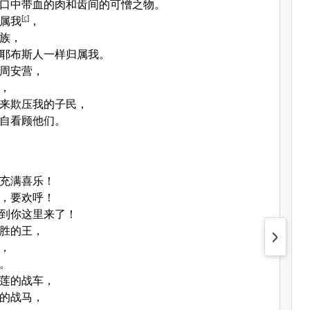
口中带血的肉和齿间的可憎之物。
属我
[
c
]
，
族，
耶布斯人一样归属我。
周安营，
，
来欺压我的子民，
自看顾他们。
充满喜乐！
，要欢呼！
到你这里来了！
胜的王，
，
。
莲的战车，
的战马，