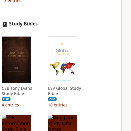
13
entries
Study Bibles
CSB Tony Evans
ESV Global Study
Study Bible
Bible
PLUS
PLUS
4
entries
10
entries