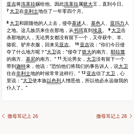
亚吉
将
洗革拉
赐给他。因此
洗革拉
属
犹大
王，直到今日。
7
大卫
在
非利士
地住了一年零四个月。
8
大卫
和跟随他的人上去，侵夺
基述
人、
基色
人、
亚玛力
人
之地。这几族历来住在那地，从
书珥
直到
埃及
。
9
大卫
击
杀那地的人，无论男女都没有留下一个，又夺获牛、羊、
骆驼、驴并衣服，回来见
亚吉
。
10
亚吉
说：“你们今日侵
夺了什么地方呢？”
大卫
说：“侵夺了
犹大
的南方、
耶拉篾
的南方、
基尼
的南方。”
11
无论男女，
大卫
没有留下一个
带到
迦特
来，他说：“恐怕他们将我们的事告诉人，说
大卫
住在
非利士
地的时候常常这样行。”
12
亚吉
信了
大卫
，心
里说：“
大卫
使本族
以色列
人憎恶他，所以他必永远做我的
仆人了。”
撒母耳记上 26
撒母耳记上 28