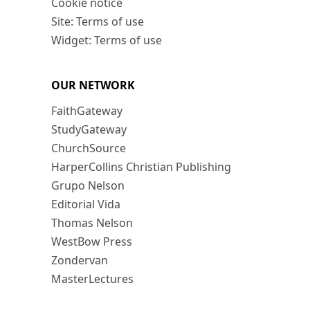
Cookie notice
Site: Terms of use
Widget: Terms of use
OUR NETWORK
FaithGateway
StudyGateway
ChurchSource
HarperCollins Christian Publishing
Grupo Nelson
Editorial Vida
Thomas Nelson
WestBow Press
Zondervan
MasterLectures