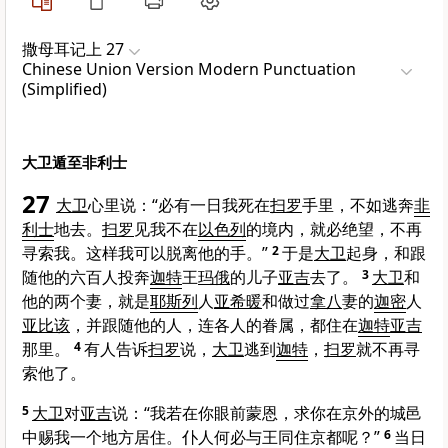
撒母耳记上 27
Chinese Union Version Modern Punctuation
(Simplified)
大卫遁至非利士
27
大卫
心里说：“必有一日我死在
扫罗
手里，不如逃奔
非
利士
地去。
扫罗
见我不在
以色列
的境内，就必绝望，不再
寻索我。这样我可以脱离他的手。”
2
于是
大卫
起身，和跟
随他的六百人投奔
迦特
王
玛俄
的儿子
亚吉
去了。
3
大卫
和
他的两个妻，就是
耶斯列
人
亚希暖
和做过
拿八
妻的
迦密
人
亚比该
，并跟随他的人，连各人的眷属，都住在
迦特
亚吉
那里。
4
有人告诉
扫罗
说，
大卫
逃到
迦特
，
扫罗
就不再寻
索他了。
5
大卫
对
亚吉
说：“我若在你眼前蒙恩，求你在京外的城邑
中赐我一个地方居住。仆人何必与王同住京都呢？”
6
当日