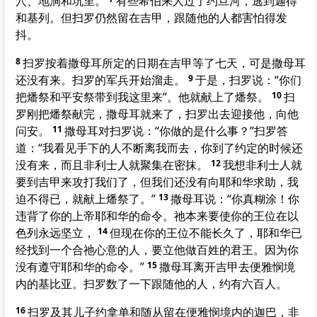
穴、地洞和坑里。
有些希伯来人过了约旦河，逃到迦得
和基列。但扫罗仍然留在吉甲，跟随他的人都害怕得发
抖。
8
扫罗按着撒母耳所定的日期在吉甲等了七天，可是撒母耳
还没有来。扫罗的军兵开始溜走。
9
于是，扫罗说：“你们
把燔祭和平安祭带到我这里来”。他就献上了燔祭。
10
扫
罗刚把燔祭献完，撒母耳就来了，扫罗出去迎接他，向他
问安。
11
撒母耳对扫罗说：“你做的是什么事？”扫罗答
道：“我看见手下的人不断离我而去，你到了约定的时候还
没有来，而且非利士人就聚集在密抹。
12
我想非利士人就
要到吉甲来攻打我们了，但我们还没有向耶和华求助，我
迫不得已，就献上燔祭了。”
13
撒母耳说：“你真糊涂！你
违背了你的上帝耶和华的命令。祂本来要使你的王位在以
色列永远坚立，
14
但现在你的王位不能长久了，耶和华已
经找到一个合祂心意的人，要立他做百姓的君王。因为你
没有遵守耶和华的命令。”
15
撒母耳离开吉甲去便雅悯境
内的基比亚。扫罗数了一下跟随他的人，约有六百人。
16
扫罗及其儿子约拿单和随从留在便雅悯境内的迦巴，非