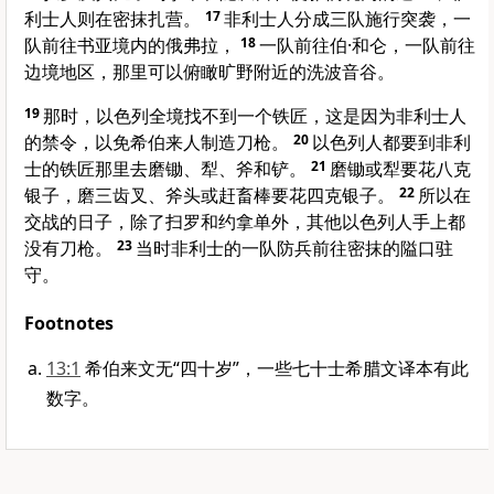
利士人则在密抹扎营。
17
非利士人分成三队施行突袭，一
队前往书亚境内的俄弗拉，
18
一队前往伯·和仑，一队前往
边境地区，那里可以俯瞰旷野附近的洗波音谷。
19
那时，以色列全境找不到一个铁匠，这是因为非利士人
的禁令，以免希伯来人制造刀枪。
20
以色列人都要到非利
士的铁匠那里去磨锄、犁、斧和铲。
21
磨锄或犁要花八克
银子，磨三齿叉、斧头或赶畜棒要花四克银子。
22
所以在
交战的日子，除了扫罗和约拿单外，其他以色列人手上都
没有刀枪。
23
当时非利士的一队防兵前往密抹的隘口驻
守。
Footnotes
13:1
希伯来文无“四十岁”，一些七十士希腊文译本有此
数字。