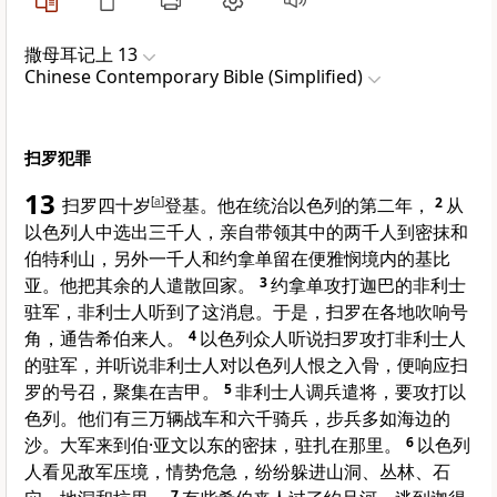
撒母耳记上 13
Chinese Contemporary Bible (Simplified)
扫罗犯罪
13
扫罗四十岁
[
a
]
登基。他在统治以色列的第二年，
2
从
以色列人中选出三千人，亲自带领其中的两千人到密抹和
伯特利山，另外一千人和约拿单留在便雅悯境内的基比
亚。他把其余的人遣散回家。
3
约拿单攻打迦巴的非利士
驻军，非利士人听到了这消息。于是，扫罗在各地吹响号
角，通告希伯来人。
4
以色列众人听说扫罗攻打非利士人
的驻军，并听说非利士人对以色列人恨之入骨，便响应扫
罗的号召，聚集在吉甲。
5
非利士人调兵遣将，要攻打以
色列。他们有三万辆战车和六千骑兵，步兵多如海边的
沙。大军来到伯·亚文以东的密抹，驻扎在那里。
6
以色列
人看见敌军压境，情势危急，纷纷躲进山洞、丛林、石
7