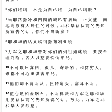
6
你 们 吃 喝 ， 不 是 为 自 己 吃 ， 为 自 己 喝 麽 ？
7
当 耶 路 撒 冷 和 四 围 的 城 邑 有 居 民 ， 正 兴 盛 ， 南
地 高 原 有 人 居 住 的 时 候 ， 耶 和 华 藉 从 前 的 先 知
所 宣 告 的 话 ， 你 们 不 当 听 麽 ？
8
耶 和 华 的 话 又 临 到 撒 迦 利 亚 说 ：
9
万 军 之 耶 和 华 曾 对 你 们 的 列 祖 如 此 说 ： 要 按 至
理 判 断 ， 各 人 以 慈 爱 怜 悯 弟 兄 。
10
不 可 欺 压 寡 妇 、 孤 儿 、 寄 居 的 ， 和 贫 穷 人 。
谁 都 不 可 心 里 谋 害 弟 兄 。
11
他 们 却 不 肯 听 从 ， 扭 转 肩 头 ， 塞 耳 不 听 ，
12
使 心 硬 如 金 钢 石 ， 不 听 律 法 和 万 军 之 耶 和 华
用 灵 藉 从 前 的 先 知 所 说 的 话 。 故 此 ， 万 军 之 耶
和 华 大 发 烈 怒 。