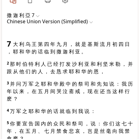
撒 迦 利 亞 7
Chinese Union Version (Simplified)
7
大 利 乌 王 第 四 年 九 月 ， 就 是 基 斯 流 月 初 四 日
， 耶 和 华 的 话 临 到 撒 迦 利 亚 。
2
那 时 伯 特 利 人 已 经 打 发 沙 利 亚 和 利 坚 米 勒 ， 并
跟 从 他 们 的 人 ， 去 恳 求 耶 和 华 的 恩 ，
3
并 问 万 军 之 耶 和 华 殿 中 的 祭 司 和 先 知 说 ： 我 历
年 以 来 ， 在 五 月 间 哭 泣 斋 戒 ， 现 在 还 当 这 样 行
麽 ？
4
万 军 之 耶 和 华 的 话 就 临 到 我 说 ：
5
你 要 宣 告 国 内 的 众 民 和 祭 司 ， 说 ： 你 们 这 七 十
年 ， 在 五 月 、 七 月 禁 食 悲 哀 ， 岂 是 丝 毫 向 我 禁
食 麽 ？