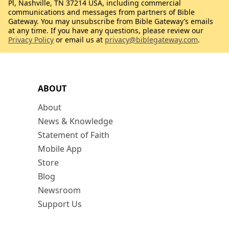
Pl, Nashville, TN 37214 USA, including commercial
communications and messages from partners of Bible
Gateway. You may unsubscribe from Bible Gateway’s emails
at any time. If you have any questions, please review our
Privacy Policy
or email us at
privacy@biblegateway.com
.
ABOUT
About
News & Knowledge
Statement of Faith
Mobile App
Store
Blog
Newsroom
Support Us