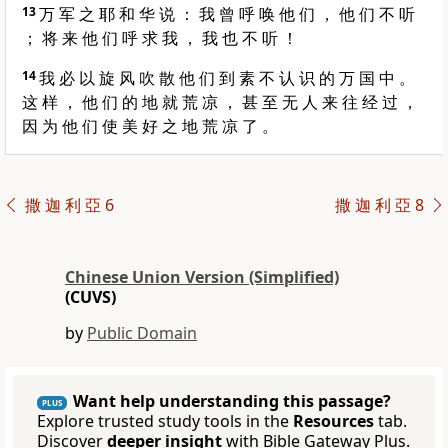
13
万 军 之 耶 和 华 说 ： 我 曾 呼 唤 他 们 ， 他 们 不 听
； 将 来 他 们 呼 求 我 ， 我 也 不 听 ！
14
我 必 以 旋 风 吹 散 他 们 到 素 不 认 识 的 万 国 中 。
这 样 ， 他 们 的 地 就 荒 凉 ， 甚 至 无 人 来 往 经 过 ，
因 为 他 们 使 美 好 之 地 荒 凉 了 。
撒 迦 利 亞 6
撒 迦 利 亞 8
Chinese Union Version (Simplified)
(CUVS)
by
Public Domain
Want help understanding this passage?
PLUS
Explore trusted study tools in the
Resources
tab.
Discover
deeper insight
with Bible Gateway Plus.