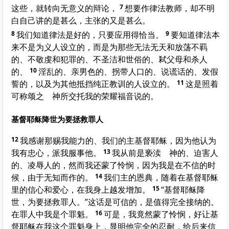
这些，就转向无意义的辩论，
7
想要作律法教师，却不明
白自己讲的是甚么，主张的又是甚么。
8
我们知道律法是好的，只要应用得恰当。
9
要知道律法本
来不是为义人设立的，而是为那些无法无天和放荡不羁
的、不敬虔和犯罪的、不圣洁和世俗的、弒父母和杀人
的、
10
淫乱的、亲男色的、拐带人口的、说谎话的、发假
誓的，以及为其他抵挡纯正教训的人设立的。
11
这是照着
可称颂之 神所交托我的荣耀福音说的。
基督耶稣降世为要拯救罪人
12
我感谢那赐我能力的、我们的主基督耶稣，因为他认为
我有忠心，派我服事他。
13
我从前是亵渎 神的、迫害人
的、凌辱人的，然而我还蒙了怜悯，因为我是在不信的时
候，由于无知而作的。
14
我们主的恩典，随着在基督耶稣
里的信心和爱心，在我身上越发增加。
15
“基督耶稣降
世，为要拯救罪人。”这话是可信的，是值得完全接纳的。
在罪人中我是个罪魁。
16
可是，我竟然蒙了怜悯，好让基
督耶稣在我这个罪魁身上，显明他完全的忍耐，给后来信