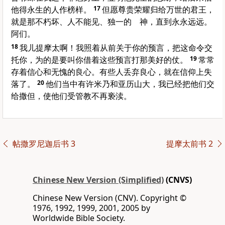
他得永生的人作榜样。
17
但愿尊贵荣耀归给万世的君王，
就是那不朽坏、人不能见、独一的 神，直到永永远远。
阿们。
18
我儿提摩太啊！我照着从前关于你的预言，把这命令交
托你，为的是要叫你借着这些预言打那美好的仗。
19
常常
存着信心和无愧的良心。有些人丢弃良心，就在信仰上失
落了。
20
他们当中有许米乃和亚历山大，我已经把他们交
给撒但，使他们受管教不再亵渎。
帖撒罗尼迦后书 3
提摩太前书 2
Chinese New Version (Simplified)
(CNVS)
Chinese New Version (CNV). Copyright ©
1976, 1992, 1999, 2001, 2005 by
Worldwide Bible Society.