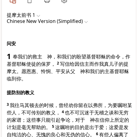
提摩太前书 1
Chinese New Version (Simplified)
问安
1
奉我们的救主 神，和我们的盼望基督耶稣的命令，作
基督耶稣使徒的保罗，
2
写信给因信主而作我真儿子的提
摩太。愿恩惠、怜悯、平安从父 神和我们的主基督耶稣
临到你。
提防别的教义
3
我往马其顿去的时候，曾经劝你留在以弗所，为要嘱咐某
些人，不可传别的教义，
4
也不可沉迷于无稽之谈和无穷
的家谱；这些事只能引起争论，对于 神在信仰上所定的
计划是毫无帮助的。
5
这嘱咐的目的是出于爱；这爱是发
自纯洁的心、无愧的良心和无伪的信心。
6
有些人偏离了