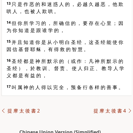
13
只 是 作 恶 的 和 迷 惑 人 的 ， 必 越 久 越 恶 ， 他 欺
哄 人 ， 也 被 人 欺 哄 。
14
但 你 所 学 习 的 ， 所 确 信 的 ， 要 存 在 心 里 ； 因
为 你 知 道 是 跟 谁 学 的 ，
15
并 且 知 道 你 是 从 小 明 白 圣 经 ， 这 圣 经 能 使 你
因 信 基 督 耶 稣 ， 有 得 救 的 智 慧 。
16
圣 经 都 是 神 所 默 示 的 （ 或 作 ： 凡 神 所 默 示 的
圣 经 ） ， 於 教 训 、 督 责 、 使 人 归 正 、 教 导 人 学
义 都 是 有 益 的 ，
17
叫 属 神 的 人 得 以 完 全 ， 预 备 行 各 样 的 善 事 。
提 摩 太 後 書 2
提 摩 太 後 書 4
Chinese Union Version (Simplified)