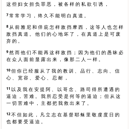
这 些 妇 女 担 负 罪 恶 ， 被 各 样 的 私 欲 引 诱 ，
7
常 常 学 习 ， 终 久 不 能 明 白 真 道 。
8
从 前 雅 尼 和 佯 庇 怎 样 敌 挡 摩 西 ， 这 等 人 也 怎 样
敌 挡 真 道 。 他 们 的 心 地 坏 了 ， 在 真 道 上 是 可 废
弃 的 。
9
然 而 他 们 不 能 再 这 样 敌 挡 ； 因 为 他 们 的 愚 昧 必
在 众 人 面 前 显 露 出 来 ， 像 那 二 人 一 样 。
10
但 你 已 经 服 从 了 我 的 教 训 、 品 行 、 志 向 、 信
心 、 宽 容 、 爱 心 、 忍 耐 ，
11
以 及 我 在 安 提 阿 、 以 哥 念 、 路 司 得 所 遭 遇 的
逼 迫 ， 苦 难 。 我 所 忍 受 是 何 等 的 逼 迫 ； 但 从 这
一 切 苦 难 中 ， 主 都 把 我 救 出 来 了 。
12
不 但 如 此 ， 凡 立 志 在 基 督 耶 稣 里 敬 虔 度 日 的
也 都 要 受 逼 迫 。