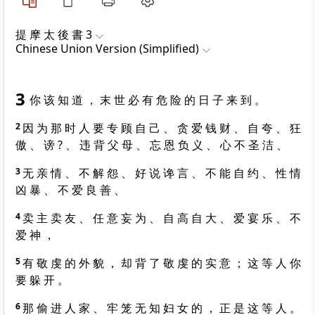
提 摩 太 後 書 3
Chinese Union Version (Simplified)
3
你 该 知 道 ， 末 世 必 有 危 险 的 日 子 来 到 。
2
因 为 那 时 人 要 专 顾 自 己 、 贪 爱 钱 财 、 自 夸 、 狂
傲 、 谤 ? 、 违 背 父 母 、 忘 恩 负 义 、 心 不 圣 洁 、
3
无 亲 情 、 不 解 怨 、 好 说 谗 言 、 不 能 自 约 、 性 情
凶 暴 、 不 爱 良 善 、
4
卖 主 卖 友 、 任 意 妄 为 、 自 高 自 大 、 爱 宴 乐 、 不
爱 神 ，
5
有 敬 虔 的 外 貌 ， 却 背 了 敬 虔 的 实 意 ； 这 等 人 你
要 躲 开 。
6
那 偷 进 人 家 、 牢 笼 无 知 妇 女 的 ， 正 是 这 等 人 。