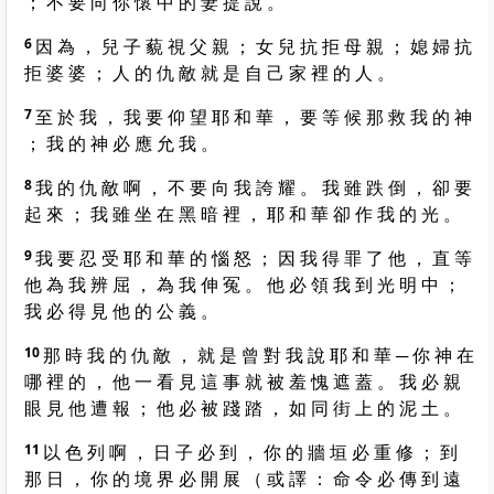
； 不 要 向 你 懷 中 的 妻 提 說 。
6
因 為 ， 兒 子 藐 視 父 親 ； 女 兒 抗 拒 母 親 ； 媳 婦 抗
拒 婆 婆 ； 人 的 仇 敵 就 是 自 己 家 裡 的 人 。
7
至 於 我 ， 我 要 仰 望 耶 和 華 ， 要 等 候 那 救 我 的 神
； 我 的 神 必 應 允 我 。
8
我 的 仇 敵 啊 ， 不 要 向 我 誇 耀 。 我 雖 跌 倒 ， 卻 要
起 來 ； 我 雖 坐 在 黑 暗 裡 ， 耶 和 華 卻 作 我 的 光 。
9
我 要 忍 受 耶 和 華 的 惱 怒 ； 因 我 得 罪 了 他 ， 直 等
他 為 我 辨 屈 ， 為 我 伸 冤 。 他 必 領 我 到 光 明 中 ；
我 必 得 見 他 的 公 義 。
10
那 時 我 的 仇 敵 ， 就 是 曾 對 我 說 耶 和 華 ─ 你 神 在
哪 裡 的 ， 他 一 看 見 這 事 就 被 羞 愧 遮 蓋 。 我 必 親
眼 見 他 遭 報 ； 他 必 被 踐 踏 ， 如 同 街 上 的 泥 土 。
11
以 色 列 啊 ， 日 子 必 到 ， 你 的 牆 垣 必 重 修 ； 到
那 日 ， 你 的 境 界 必 開 展 （ 或 譯 ： 命 令 必 傳 到 遠