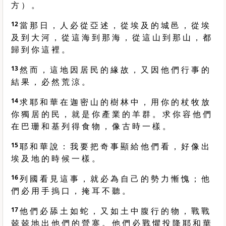
方 ） 。
12
當 那 日 ， 人 必 從 亞 述 ， 從 埃 及 的 城 邑 ， 從 埃
及 到 大 河 ， 從 這 海 到 那 海 ， 從 這 山 到 那 山 ， 都
歸 到 你 這 裡 。
13
然 而 ， 這 地 因 居 民 的 緣 故 ， 又 因 他 們 行 事 的
結 果 ， 必 然 荒 涼 。
14
求 耶 和 華 在 迦 密 山 的 樹 林 中 ， 用 你 的 杖 牧 放
你 獨 居 的 民 ， 就 是 你 產 業 的 羊 群 。 求 你 容 他 們
在 巴 珊 和 基 列 得 食 物 ， 像 古 時 一 樣 。
15
耶 和 華 說 ： 我 要 把 奇 事 顯 給 他 們 看 ， 好 像 出
埃 及 地 的 時 候 一 樣 。
16
列 國 看 見 這 事 ， 就 必 為 自 己 的 勢 力 慚 愧 ； 他
們 必 用 手 摀 口 ， 掩 耳 不 聽 。
17
他 們 必 舔 土 如 蛇 ， 又 如 土 中 腹 行 的 物 ， 戰 戰
兢 兢 地 出 他 們 的 營 寨 。 他 們 必 戰 懼 投 降 耶 和 華