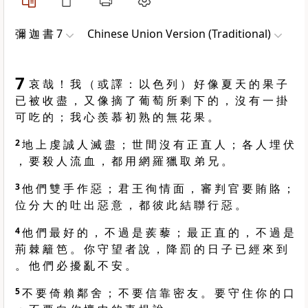
彌 迦 書 7
Chinese Union Version (Traditional)
7
哀 哉 ！ 我 （ 或 譯 ： 以 色 列 ） 好 像 夏 天 的 果 子
已 被 收 盡 ， 又 像 摘 了 葡 萄 所 剩 下 的 ， 沒 有 一 掛
可 吃 的 ； 我 心 羨 慕 初 熟 的 無 花 果 。
2
地 上 虔 誠 人 滅 盡 ； 世 間 沒 有 正 直 人 ； 各 人 埋 伏
， 要 殺 人 流 血 ， 都 用 網 羅 獵 取 弟 兄 。
3
他 們 雙 手 作 惡 ； 君 王 徇 情 面 ， 審 判 官 要 賄 賂 ；
位 分 大 的 吐 出 惡 意 ， 都 彼 此 結 聯 行 惡 。
4
他 們 最 好 的 ， 不 過 是 蒺 藜 ； 最 正 直 的 ， 不 過 是
荊 棘 籬 笆 。 你 守 望 者 說 ， 降 罰 的 日 子 已 經 來 到
。 他 們 必 擾 亂 不 安 。
5
不 要 倚 賴 鄰 舍 ； 不 要 信 靠 密 友 。 要 守 住 你 的 口