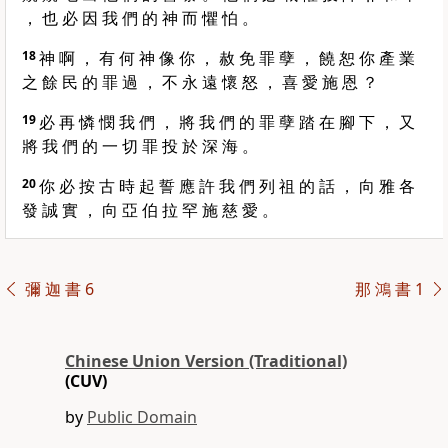
， 也 必 因 我 們 的 神 而 懼 怕 。
18
神 啊 ， 有 何 神 像 你 ， 赦 免 罪 孽 ， 饒 恕 你 產 業
之 餘 民 的 罪 過 ， 不 永 遠 懷 怒 ， 喜 愛 施 恩 ？
19
必 再 憐 憫 我 們 ， 將 我 們 的 罪 孽 踏 在 腳 下 ， 又
將 我 們 的 一 切 罪 投 於 深 海 。
20
你 必 按 古 時 起 誓 應 許 我 們 列 祖 的 話 ， 向 雅 各
發 誠 實 ， 向 亞 伯 拉 罕 施 慈 愛 。
彌 迦 書 6
那 鴻 書 1
Chinese Union Version (Traditional)
(CUV)
by
Public Domain