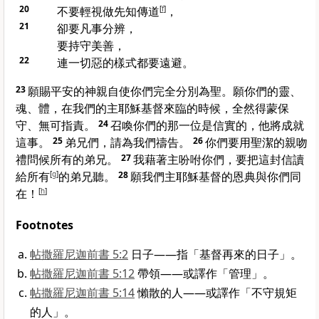
20
不要輕視做先知傳道
[
f
]
，
21
卻要凡事分辨，
要持守美善，
22
連一切惡的樣式都要遠避。
23
願賜平安的神親自使你們完全分別為聖。願你們的靈、
魂、體，在我們的主耶穌基督來臨的時候，全然得蒙保
守、無可指責。
24
召喚你們的那一位是信實的，他將成就
這事。
25
弟兄們，請為我們禱告。
26
你們要用聖潔的親吻
禮問候所有的弟兄。
27
我藉著主吩咐你們，要把這封信讀
給所有
[
g
]
的弟兄聽。
28
願我們主耶穌基督的恩典與你們同
在！
[
h
]
Footnotes
帖撒羅尼迦前書 5:2
日子——指「基督再來的日子」。
帖撒羅尼迦前書 5:12
帶領——或譯作「管理」。
帖撒羅尼迦前書 5:14
懶散的人——或譯作「不守規矩
的人」。