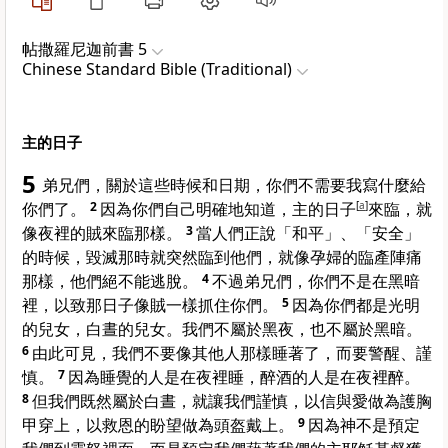
帖撒羅尼迦前書 5
Chinese Standard Bible (Traditional)
主的日子
5
弟兄們，關於這些時候和日期，你們不需要我寫什麼給
你們了。
2
因為你們自己明確地知道，主的日子
[
a
]
來臨，就
像夜裡的賊來臨那樣。
3
當人們正說「和平」、「安全」
的時候，毀滅那時就突然臨到他們，就像孕婦的臨產陣痛
那樣，他們絕不能逃脫。
4
不過弟兄們，你們不是在黑暗
裡，以致那日子像賊一樣抓住你們。
5
因為你們都是光明
的兒女，白晝的兒女。我們不屬於黑夜，也不屬於黑暗。
6
由此可見，我們不要像其他人那樣睡著了，而要警醒、謹
慎。
7
因為睡覺的人是在夜裡睡，醉酒的人是在夜裡醉。
8
但我們既然屬於白晝，就讓我們謹慎，以信與愛做為護胸
甲穿上，以救恩的盼望做為頭盔戴上。
9
因為神不是預定