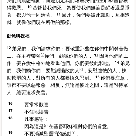
我們到震怒裡面，而是預定我們藉著我們的主耶穌基督獲
得救恩。
10
基督替我們死，為要使我們無論是醒著還是睡
著，都與他一同活著。
11
因此，你們要彼此鼓勵，互相造
就，就像你們現在所做的那樣。
勸勉與祝福
12
弟兄們，我們請求你們：要敬重那些在你們中間勞苦做
工、在主裡帶領
[
b
]
你們、勸誡你們的人，
13
因著他們的工
作，要在愛中格外地看重他們。你們要彼此和睦。
14
弟兄
們，我們勸你們：要勸誡懶散的人
[
c
]
，安慰膽怯的人，扶
助軟弱的人，對所有的人都要恆久忍耐。
15
你們要注意，
誰都不要以惡報惡；相反，無論是彼此之間，還是對待眾
人，總要追求美善。
16
要常常歡喜，
17
不住地禱告，
18
凡事感謝；
因為這是神在基督耶穌裡對你們的旨意。
19
不要消滅聖靈
[
d
]
的感動
[
e
]
，