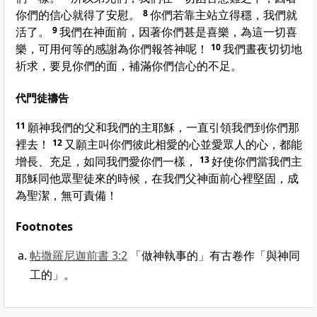
你們的信心就得了安慰。
8
你們若靠主站立得穩，我們就
活了。
9
我們在神面前，因著你們甚是喜樂，為這一切喜
樂，可用何等的感謝為你們報答神呢！
10
我們晝夜切切地
祈求，要見你們的面，補滿你們信心的不足。
代門徒禱告
11
願神我們的父和我們的主耶穌，一直引領我們到你們那
裡去！
12
又願主叫你們彼此相愛的心並愛眾人的心，都能
增長、充足，如同我們愛你們一樣，
13
好使你們當我們主
耶穌同他眾聖徒來的時候，在我們父神面前心裡堅固，成
為聖潔，無可責備！
Footnotes
帖撒羅尼迦前書 3:2
「做神執事的」有古卷作「與神同
工的」。