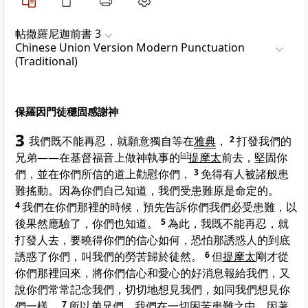
帖撒羅尼迦前書 3
Chinese Union Version Modern Punctuation
(Traditional)
保羅因門徒穩固感謝神
3
我們既不能再忍，就願意獨自等在
雅典
，
2
打發我們的
兄弟——在基督福音上做神執事的
[
a
]
提摩太
前去，堅固你
們，並在你們所信的道上勸慰你們，
3
免得有人被諸般患
難搖動。因為你們自己知道，我們受患難原是命定的。
4
我們在你們那裡的時候，預先告訴你們我們必受患難，以
後果然應驗了，你們也知道。
5
為此，我既不能再忍，就
打發人去，要曉得你們的信心如何，恐怕那誘惑人的到底
誘惑了你們，叫我們的勞苦歸於徒然。
6
但
提摩太
剛才從
你們那裡回來，將你們信心和愛心的好消息報給我們，又
說你們常常記念我們，切切地想見我們，如同我們想見你
們一樣。
7
所以弟兄們，我們在一切困苦患難之中，因著