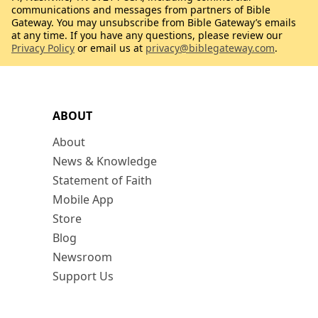
communications and messages from partners of Bible
Gateway. You may unsubscribe from Bible Gateway’s emails
at any time. If you have any questions, please review our
Privacy Policy
or email us at
privacy@biblegateway.com
.
ABOUT
About
News & Knowledge
Statement of Faith
Mobile App
Store
Blog
Newsroom
Support Us