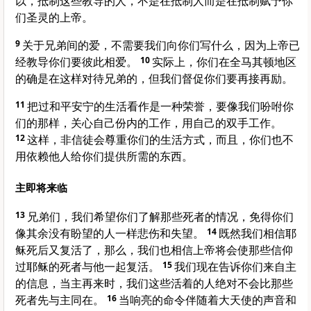
以，抵制这些教导的人，不是在抵制人而是在抵制赋予你
们圣灵的上帝。
9
关于兄弟间的爱，不需要我们向你们写什么，因为上帝已
经教导你们要彼此相爱。
10
实际上，你们在全马其顿地区
的确是在这样对待兄弟的，但我们督促你们要再接再励。
11
把过和平安宁的生活看作是一种荣誉，要像我们吩咐你
们的那样，关心自己份内的工作，用自己的双手工作。
12
这样，非信徒会尊重你们的生活方式，而且，你们也不
用依赖他人给你们提供所需的东西。
主即将来临
13
兄弟们，我们希望你们了解那些死者的情况，免得你们
像其余没有盼望的人一样悲伤和失望。
14
既然我们相信耶
稣死后又复活了，那么，我们也相信上帝将会使那些信仰
过耶稣的死者与他一起复活。
15
我们现在告诉你们来自主
的信息，当主再来时，我们这些活着的人绝对不会比那些
死者先与主同在。
16
当响亮的命令伴随着大天使的声音和