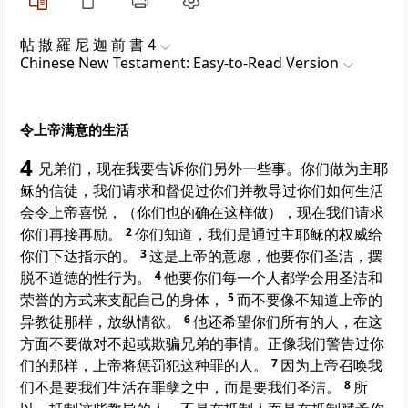
帖 撒 羅 尼 迦 前 書 4
Chinese New Testament: Easy-to-Read Version
令上帝满意的生活
4
兄弟们，现在我要告诉你们另外一些事。你们做为主耶
稣的信徒，我们请求和督促过你们并教导过你们如何生活
会令上帝喜悦，（你们也的确在这样做），现在我们请求
你们再接再励。
2
你们知道，我们是通过主耶稣的权威给
你们下达指示的。
3
这是上帝的意愿，他要你们圣洁，摆
脱不道德的性行为。
4
他要你们每一个人都学会用圣洁和
荣誉的方式来支配自己的身体，
5
而不要像不知道上帝的
异教徒那样，放纵情欲。
6
他还希望你们所有的人，在这
方面不要做对不起或欺骗兄弟的事情。正像我们警告过你
们的那样，上帝将惩罚犯这种罪的人。
7
因为上帝召唤我
们不是要我们生活在罪孽之中，而是要我们圣洁。
8
所