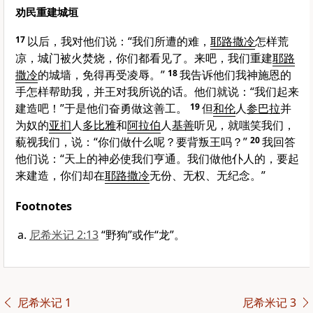
劝民重建城垣
17
以后，我对他们说：“我们所遭的难，
耶路撒冷
怎样荒
凉，城门被火焚烧，你们都看见了。来吧，我们重建
耶路
撒冷
的城墙，免得再受凌辱。”
18
我告诉他们我神施恩的
手怎样帮助我，并王对我所说的话。他们就说：“我们起来
建造吧！”于是他们奋勇做这善工。
19
但
和伦
人
参巴拉
并
为奴的
亚扪
人
多比雅
和
阿拉伯
人
基善
听见，就嗤笑我们，
藐视我们，说：“你们做什么呢？要背叛王吗？”
20
我回答
他们说：“天上的神必使我们亨通。我们做他仆人的，要起
来建造，你们却在
耶路撒冷
无份、无权、无纪念。”
Footnotes
尼希米记 2:13
“野狗”或作“龙”。
尼希米记 1
尼希米记 3