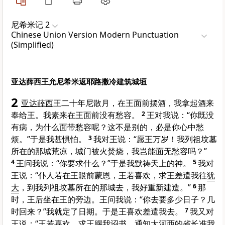
尼希米记 2
Chinese Union Version Modern Punctuation
(Simplified)
亚达薛西王允尼希米返耶路撒冷建筑城垣
2
亚达薛西
王二十年尼散月，在王面前摆酒，我拿起酒来
奉给王。我素来在王面前没有愁容。
2
王对我说：“你既没
有病，为什么面带愁容呢？这不是别的，必是你心中愁
烦。”于是我甚惧怕。
3
我对王说：“愿王万岁！我列祖坟墓
所在的那城荒凉，城门被火焚烧，我岂能面无愁容吗？”
4
王问我说：“你要求什么？”于是我默祷天上的神。
5
我对
王说：“仆人若在王眼前蒙恩，王若喜欢，求王差遣我往
犹
大
，到我列祖坟墓所在的那城去，我好重新建造。”
6
那
时，王后坐在王的旁边。王问我说：“你去要多少日子？几
时回来？”我就定了日期。于是王喜欢差遣我去。
7
我又对
王说：“王若喜欢，求王赐我诏书，通知大河西的省长准我