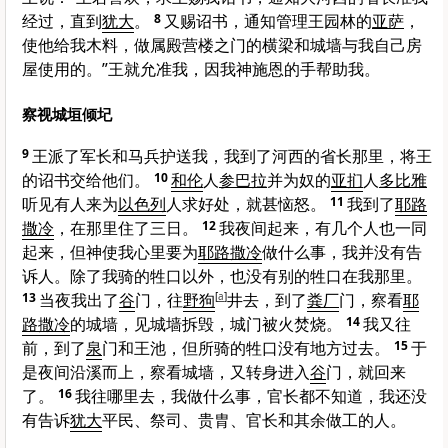
经过，直到
犹大
。
8
又赐诏书，通知管理王园林的
亚萨
，
使他给我木料，做属殿营楼之门的横梁和城墙与我自己房
屋使用的。”王就允准我，因我神施恩的手帮助我。
察视城垣倾圮
9
王派了军长和马兵护送我，我到了河西的省长那里，将王
的诏书交给他们。
10
和伦
人
参巴拉
并为奴的
亚扪
人
多比雅
听见有人来为
以色列
人求好处，就甚恼怒。
11
我到了
耶路
撒冷
，在那里住了三日。
12
我夜间起来，有几个人也一同
起来，但神使我心里要为
耶路撒冷
做什么事，我并没有告
诉人。除了我骑的牲口以外，也没有别的牲口在我那里。
13
当夜我出了
谷
门，往
野狗
[
a
]
井去，到了
粪厂
门，察看
耶
路撒冷
的城墙，见城墙拆毁，城门被火焚烧。
14
我又往
前，到了
泉
门和王池，但所骑的牲口没有地方过去。
15
于
是夜间沿溪而上，察看城墙，又转身进入
谷
门，就回来
了。
16
我往哪里去，我做什么事，官长都不知道，我还没
有告诉
犹大
平民、祭司、贵胄、官长和其余做工的人。