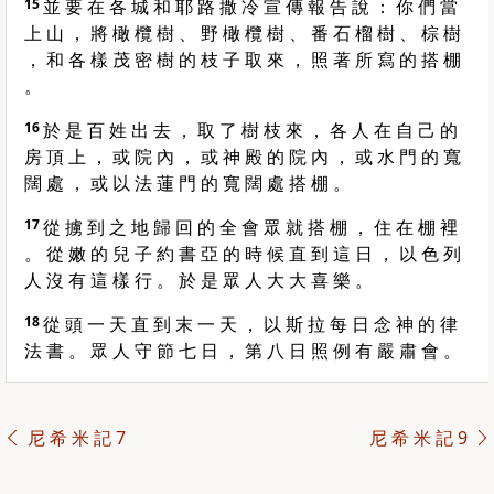
15
並 要 在 各 城 和 耶 路 撒 冷 宣 傳 報 告 說 ： 你 們 當
上 山 ， 將 橄 欖 樹 、 野 橄 欖 樹 、 番 石 榴 樹 、 棕 樹
， 和 各 樣 茂 密 樹 的 枝 子 取 來 ， 照 著 所 寫 的 搭 棚
。
16
於 是 百 姓 出 去 ， 取 了 樹 枝 來 ， 各 人 在 自 己 的
房 頂 上 ， 或 院 內 ， 或 神 殿 的 院 內 ， 或 水 門 的 寬
闊 處 ， 或 以 法 蓮 門 的 寬 闊 處 搭 棚 。
17
從 擄 到 之 地 歸 回 的 全 會 眾 就 搭 棚 ， 住 在 棚 裡
。 從 嫩 的 兒 子 約 書 亞 的 時 候 直 到 這 日 ， 以 色 列
人 沒 有 這 樣 行 。 於 是 眾 人 大 大 喜 樂 。
18
從 頭 一 天 直 到 末 一 天 ， 以 斯 拉 每 日 念 神 的 律
法 書 。 眾 人 守 節 七 日 ， 第 八 日 照 例 有 嚴 肅 會 。
尼 希 米 記 7
尼 希 米 記 9