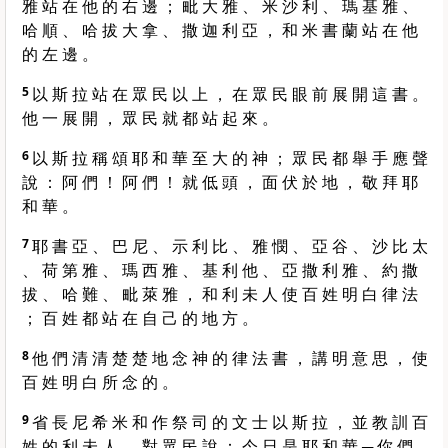
雅 站 在 他 的 右 邊 ； 毗 大 雅 、 米 沙 利 、 瑪 基 雅 、
哈 順 、 哈 拔 大 拿 、 撒 迦 利 亞 ， 和 米 書 蘭 站 在 他
的 左 邊 。
5
以 斯 拉 站 在 眾 民 以 上 ， 在 眾 民 眼 前 展 開 這 書 。
他 一 展 開 ， 眾 民 就 都 站 起 來 。
6
以 斯 拉 稱 頌 耶 和 華 至 大 的 神 ； 眾 民 都 舉 手 應 聲
說 ： 阿 們 ！ 阿 們 ！ 就 低 頭 ， 面 伏 於 地 ， 敬 拜 耶
和 華 。
7
耶 書 亞 、 巴 尼 、 示 利 比 、 雅 憫 、 亞 谷 、 沙 比 太
、 荷 第 雅 、 瑪 西 雅 、 基 利 他 、 亞 撒 利 雅 、 約 撒
拔 、 哈 難 、 毗 萊 雅 ， 和 利 未 人 使 百 姓 明 白 律 法
； 百 姓 都 站 在 自 己 的 地 方 。
8
他 們 清 清 楚 楚 地 念 神 的 律 法 書 ， 講 明 意 思 ， 使
百 姓 明 白 所 念 的 。
9
省 長 尼 希 米 和 作 祭 司 的 文 士 以 斯 拉 ， 並 教 訓 百
姓 的 利 未 人 ， 對 眾 民 說 ： 今 日 是 耶 和 華 ─ 你 們