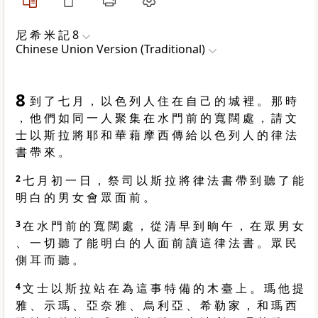
尼 希 米 記 8
Chinese Union Version (Traditional)
8
到 了 七 月 ， 以 色 列 人 住 在 自 己 的 城 裡 。 那 時
， 他 們 如 同 一 人 聚 集 在 水 門 前 的 寬 闊 處 ， 請 文
士 以 斯 拉 將 耶 和 華 藉 摩 西 傳 給 以 色 列 人 的 律 法
書 帶 來 。
2
七 月 初 一 日 ， 祭 司 以 斯 拉 將 律 法 書 帶 到 聽 了 能
明 白 的 男 女 會 眾 面 前 。
3
在 水 門 前 的 寬 闊 處 ， 從 清 早 到 晌 午 ， 在 眾 男 女
、 一 切 聽 了 能 明 白 的 人 面 前 讀 這 律 法 書 。 眾 民
側 耳 而 聽 。
4
文 士 以 斯 拉 站 在 為 這 事 特 備 的 木 臺 上 。 瑪 他 提
雅 、 示 瑪 、 亞 奈 雅 、 烏 利 亞 、 希 勒 家 ， 和 瑪 西