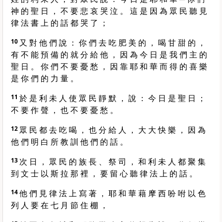
神 的 聖 日 ， 不 要 悲 哀 哭 泣 。 這 是 因 為 眾 民 聽 見
律 法 書 上 的 話 都 哭 了 ；
10
又 對 他 們 說 ： 你 們 去 吃 肥 美 的 ， 喝 甘 甜 的 ，
有 不 能 預 備 的 就 分 給 他 ， 因 為 今 日 是 我 們 主 的
聖 日 。 你 們 不 要 憂 愁 ， 因 靠 耶 和 華 而 得 的 喜 樂
是 你 們 的 力 量 。
11
於 是 利 未 人 使 眾 民 靜 默 ， 說 ： 今 日 是 聖 日 ；
不 要 作 聲 ， 也 不 要 憂 愁 。
12
眾 民 都 去 吃 喝 ， 也 分 給 人 ， 大 大 快 樂 ， 因 為
他 們 明 白 所 教 訓 他 們 的 話 。
13
次 日 ， 眾 民 的 族 長 、 祭 司 ， 和 利 未 人 都 聚 集
到 文 士 以 斯 拉 那 裡 ， 要 留 心 聽 律 法 上 的 話 。
14
他 們 見 律 法 上 寫 著 ， 耶 和 華 藉 摩 西 吩 咐 以 色
列 人 要 在 七 月 節 住 棚 ，