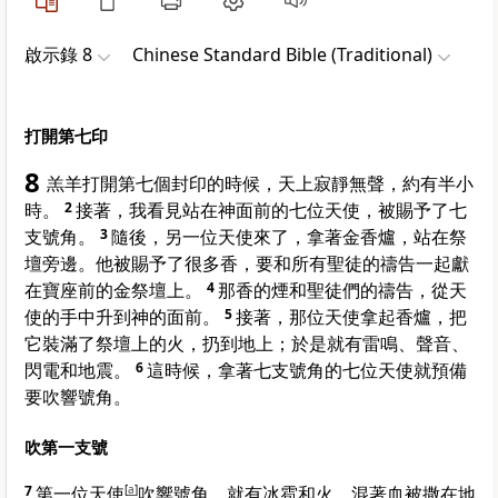
啟示錄 8
Chinese Standard Bible (Traditional)
打開第七印
8
羔羊打開第七個封印的時候，天上寂靜無聲，約有半小
時。
2
接著，我看見站在神面前的七位天使，被賜予了七
支號角。
3
隨後，另一位天使來了，拿著金香爐，站在祭
壇旁邊。他被賜予了很多香，要和所有聖徒的禱告一起獻
在寶座前的金祭壇上。
4
那香的煙和聖徒們的禱告，從天
使的手中升到神的面前。
5
接著，那位天使拿起香爐，把
它裝滿了祭壇上的火，扔到地上；於是就有雷鳴、聲音、
閃電和地震。
6
這時候，拿著七支號角的七位天使就預備
要吹響號角。
吹第一支號
7
第一位天使
[
a
]
吹響號角，就有冰雹和火，混著血被撒在地