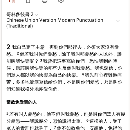
哥林多後書 2
Chinese Union Version Modern Punctuation
(Traditional)
2
我自己定了主意，再到你們那裡去，必須大家沒有憂
愁。
2
倘若我叫你們憂愁，除了我叫那憂愁的人以外，誰
能叫我快樂呢？
3
我曾把這事寫給你們，恐怕我到的時
候，應該叫我快樂的那些人反倒叫我憂愁。我也深信，你
們眾人都以我的快樂為自己的快樂。
4
我先前心裡難過痛
苦，多多地流淚寫信給你們，不是叫你們憂愁，乃是叫你
們知道我格外地疼愛你們。
當赦免受責的人
5
若有叫人憂愁的，他不但叫我憂愁，也是叫你們眾人有幾
分憂愁——我說幾分，恐怕說得太重。
6
這樣的人，受了
眾人的責罰也就夠了，
7
倒不如赦免他，安慰他，免得他