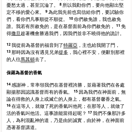
憂愁太過，甚至沉淪了。
8
所以我勸你們，要向他顯出堅
定不移的愛心來。
9
為此我先前也寫信給你們，要試驗你
們，看你們凡事順從不順從。
10
你們赦免誰，我也赦免
誰。我若有所赦免的，是在基督面前為你們赦免的，
11
免
得
撒旦
趁著機會勝過我們，因我們並非不曉得他的詭計。
12
我從前為基督的福音到了
特羅亞
，主也給我開了門，
13
那時因為沒有遇見兄弟
提多
，我心裡不安，便辭別那裡
的人往
馬其頓
去了。
保羅為基督的香氣
14
感謝神，常率領我們在基督裡誇勝，並藉著我們在各處
顯揚那因認識基督而有的香氣。
15
因為我們在神面前，無
論在得救的人身上或滅亡的人身上，都有基督馨香之氣。
16
在這等人，就做了死的香氣叫他死；在那等人，就做了
活的香氣叫他活。這事誰能當得起呢？
17
我們不像那許多
人，為利混亂神的道，乃是由於誠實，由於神，在神面前
憑著基督講道。