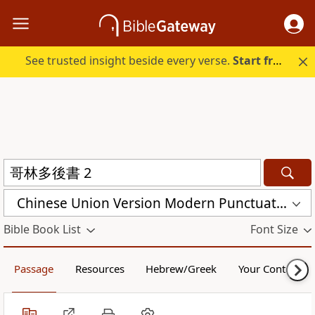
See trusted insight beside every verse.
Start free.
Chinese Union Version Modern Punctuation (Traditional) (CUVMPT)
Bible Book List
Font Size
Passage
Resources
Hebrew/Greek
Your Content