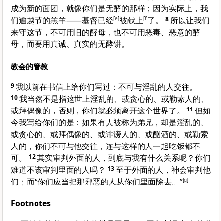
成为新的面团，就像你们是无酵的那样；因为实际上，我
们逾越节的羔羊——基督已经
[
e
]
被献上
[
f
]
了。
8
所以让我们
来守这节，不可用旧的酵母，也不可用恶毒、恶意的酵
母，而要用真诚、真实的无酵饼。
教会的管教
9
我以前在书信上给你们写过：不可与淫乱的人交往。
10
我当然不是指这世上淫乱的、或贪心的、或勒索人的、
或拜偶像的，否则，你们就必须离开这个世界了。
11
但如
今我写给你们的是：如果有人被称为弟兄，却是淫乱的、
或贪心的、或拜偶像的、或诽谤人的、或酗酒的、或勒索
人的，你们不可与他交往，连与这样的人一起吃饭都不
可。
12
其实审判外面的人，到底与我有什么关系呢？你们
难道不该审判里面的人吗？
13
至于外面的人，神会审判他
们；而“你们应当把那邪恶的人从你们里面除去。”
[
g
]
Footnotes