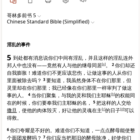
哥林多前书 5
Chinese Standard Bible (Simplified)
淫乱的事件
5
到处都有消息说你们中间有淫乱，并且这样的淫乱连外
邦人中也没有——竟然有人与他的继母同居
[
a
]
。
2
你们却还
自我膨胀！难道你们不更应该悲伤，让做这事的人从你们
里面被除去吗？
3
要知道，我虽然身体不在你们那里，但
灵里却在你们那里；我已经像在你们那里一样审判了做这
事的人。
4
当你们聚集，与我的灵和我们主耶稣
[
b
]
的权能同
在的时候，你们要奉我们主耶稣的名，
5
把这样的人交给
撒旦
，使他的肉体毁灭，好让他的灵魂在主
[
c
]
的日子
[
d
]
可以
得救。
6
你们夸耀是不好的。难道你们不知道，一点点酵母能使整
个面团发酵吗？
7
你们应当把那旧的酵母除净，好使你们