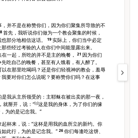
事，并不是在称赞你们，因为你们聚集所导致的不
18
首先，我听说你们做为一个教会聚集的时候，
我也部分地相信这话。
19
实际上，你们当中必定
让那些经过考验的人在你们中间能显露出来。
集在一起，所吃的并不是主的晚餐，
21
因为你们
争先吃自己的晚餐，甚至有人饿着，有人醉了。
可以在那里吃喝吗？还是你们轻视神的教会，羞辱
？我要对你们怎么说呢？要称赞你们吗？在这事
的是我从主所领受的：主耶稣在被出卖的那一夜，
，就掰开，说：
“
[
g
]
这是我的身体，为了你们的缘
，为的是记念我。”
拿起杯来，说：
“这杯是用我的血所立的新约。你
当如此行，为的是记念我。”
26
你们每逢吃这饼、