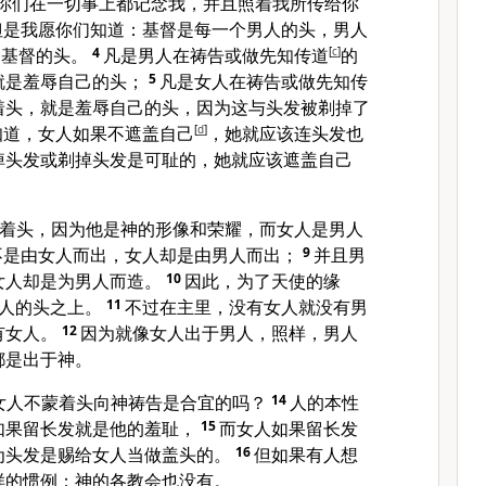
你们在一切事上都记念我，并且照着我所传给你
但是我愿你们知道：基督是每一个男人的头，男人
是基督的头。
4
凡是男人在祷告或做先知传道
[
c
]
的
就是羞辱自己的头；
5
凡是女人在祷告或做先知传
着头，就是羞辱自己的头，因为这与头发被剃掉了
知道，女人如果不遮盖自己
[
d
]
，她就应该连头发也
掉头发或剃掉头发是可耻的，她就应该遮盖自己
着头，因为他是神的形像和荣耀，而女人是男人
不是由女人而出，女人却是由男人而出；
9
并且男
女人却是为男人而造。
10
因此，为了天使的缘
人的头之上。
11
不过在主里，没有女人就没有男
有女人。
12
因为就像女人出于男人，照样，男人
都是出于神。
女人不蒙着头向神祷告是合宜的吗？
14
人的本性
如果留长发就是他的羞耻，
15
而女人如果留长发
为头发是赐给女人当做盖头的。
16
但如果有人想
样的惯例；神的各教会也没有。