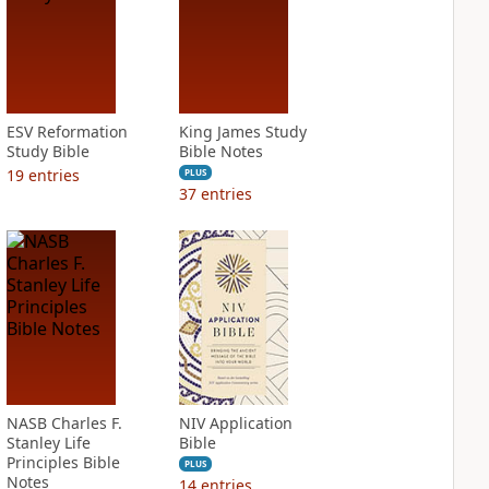
ESV Reformation
King James Study
Study Bible
Bible Notes
19
entries
PLUS
37
entries
NASB Charles F.
NIV Application
Stanley Life
Bible
Principles Bible
PLUS
Notes
14
entries