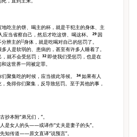
的死，直到主来。
宜地吃主的饼、喝主的杯，就是干犯主的身体、主
人应当省察自己，然后才吃这饼、喝这杯。
29
因
不分辨主的
[
i
]
身体，就是吃喝对自己的惩罚了。
很多人是软弱的、患病的，甚至有许多人睡着了。
己，就不会受惩罚；
32
即使我们受惩罚，也是在
们和这世界一同被定罪。
你们聚集吃的时候，应当彼此等候。
34
如果有人
吃，免得你们聚集，反导致惩罚。至于其他的事，
。
古抄本附“弟兄们，”。
人是女人的头——或译作“丈夫是妻子的头”。
先知传道——原文直译“说预言”。