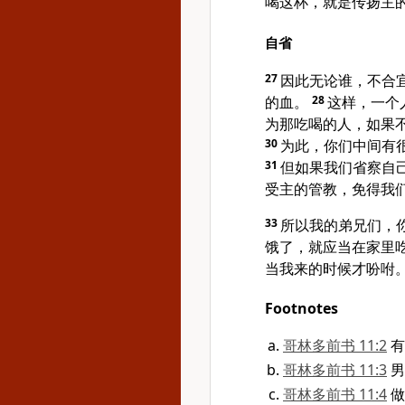
喝这杯，就是传扬主
自省
27
因此无论谁，不合
的血。
28
这样，一个
为那吃喝的人，如果
30
为此，你们中间有
31
但如果我们省察自
受主的管教，免得我
33
所以我的弟兄们，
饿了，就应当在家里
当我来的时候才吩咐
Footnotes
哥林多前书 11:2
有
哥林多前书 11:3
男
哥林多前书 11:4
做