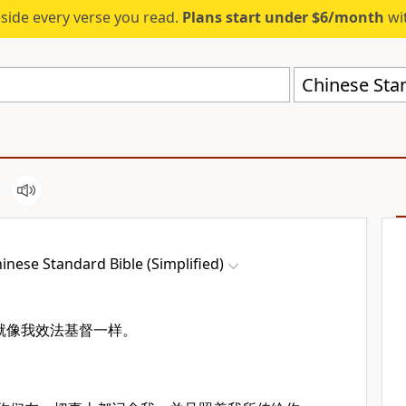
eside every verse you read.
Plans start under $6/month
wit
Chinese Stan
inese Standard Bible (Simplified)
就像我效法基督一样。