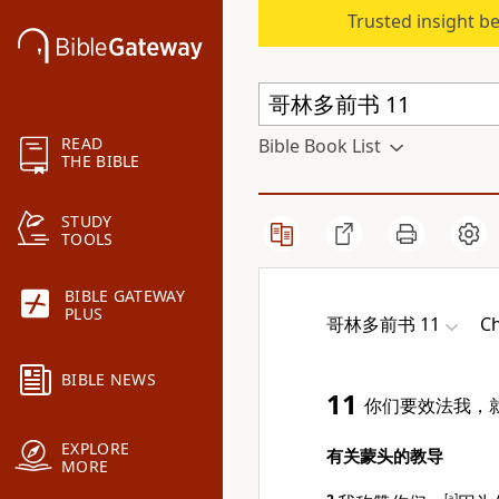
Trusted insight b
READ
Bible Book List
THE BIBLE
STUDY
TOOLS
BIBLE GATEWAY
PLUS
哥林多前书 11
Ch
BIBLE NEWS
11
你们要效法我，
EXPLORE
有关蒙头的教导
MORE
[
a
]