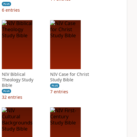
PLUS
6
entries
NIV Biblical
NIV Case for Christ
Theology Study
Study Bible
Bible
PLUS
7
entries
PLUS
32
entries