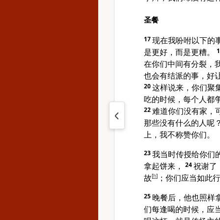
圣餐
17
现在我吩咐以下的
是更好，而是更糟。
在你们中间有分裂，
也会有结派的事，好
20
这样说来，你们聚
吃的时候，每个人都
22
难道你们没有家，
那些没有什么的人呢
上，我不称赞你们。
23
我当时传授给你们
拿起饼来，
24
祝谢了
故
[
h
]
；你们应当如此行
25
晚餐后，他也照样
们每逢喝的时候，应