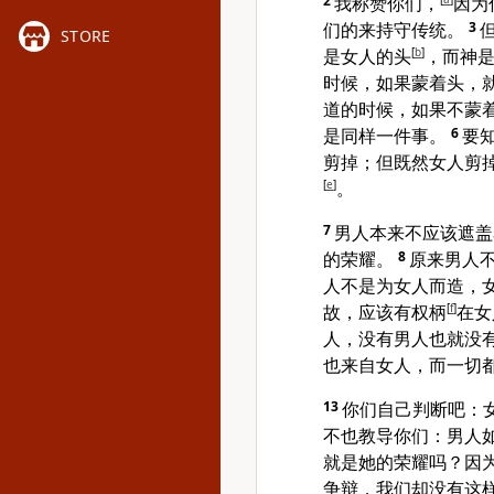
2
我称赞你们，
因为
们的来持守传统。
3
STORE
是女人的头
[
b
]
，而神
时候，如果蒙着头，
道的时候，如果不蒙
是同样一件事。
6
要
剪掉；但既然女人剪
[
e
]
。
7
男人本来不应该遮盖
的荣耀。
8
原来男人
人不是为女人而造，
故，应该有权柄
[
f
]
在女
人，没有男人也就没
也来自女人，而一切
13
你们自己判断吧：
不也教导你们：男人
就是她的荣耀吗？因
争辩，我们却没有这