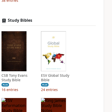
38
entries
Study Bibles
CSB Tony Evans
ESV Global Study
Study Bible
Bible
PLUS
PLUS
16
entries
24
entries