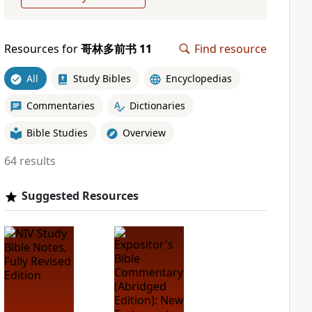
Resources for
哥林多前书 11
Find resource
All
Study Bibles
Encyclopedias
Commentaries
Dictionaries
Bible Studies
Overview
64 results
Suggested Resources