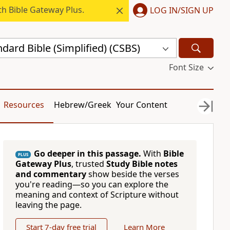
h Bible Gateway Plus.
LOG IN/SIGN UP
dard Bible (Simplified) (CSBS)
Font Size
Resources
Hebrew/Greek
Your Content
Go deeper in this passage.
With
Bible
PLUS
Gateway Plus
, trusted
Study Bible notes
and commentary
show beside the verses
you're reading—so you can explore the
meaning and context of Scripture without
leaving the page.
Start 7-day free trial
Learn More