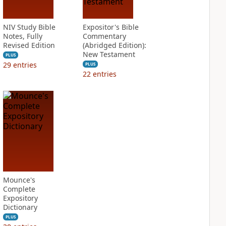
NIV Study Bible
Expositor's Bible
Notes, Fully
Commentary
Revised Edition
(Abridged Edition):
New Testament
PLUS
29
entries
PLUS
22
entries
Mounce's
Complete
Expository
Dictionary
PLUS