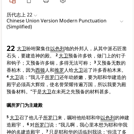
历代志上 22
Chinese Union Version Modern Punctuation
(Simplified)
22
大卫
吩咐聚集住
以色列
地的外邦人，从其中派石匠凿
石头，要建造神的殿。
2
大卫
预备许多铁，做门上的钉子
和钩子；又预备许多铜，多得无法可称；
3
又预备无数的
香柏木，因为
西顿
人和
推罗
人给
大卫
运了许多香柏木来。
4
大卫
说：“我儿子
所罗门
还年幼娇嫩，要为耶和华建造的
殿宇必须高大辉煌，使名誉荣耀传遍万国，所以我要为殿
预备材料。”于是
大卫
在未死之先预备的材料甚多。
嘱所罗门为主建殿
5
大卫
召了他儿子
所罗门
来，嘱咐他给耶和华
以色列
的神建
造殿宇，
6
对
所罗门
说：“我儿啊，我心里本想为耶和华我
神的名建造殿宇，
7
只是耶和华的话临到我说：‘你流了多