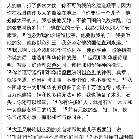
人的血，打了多次大仗，你不可为我的名建造殿宇，因为
你在我眼前使多人的血流在地上。
8
你要生一个儿子，他
必做太平的人。我必使他安静，不被四围的仇敌扰乱。他
的名要叫
所罗门
[
a
]
，他在位的日子，我必使
以色列
人平安
康泰。
9
他必为我的名建造殿宇。他要做我的子，我要做
他的父。他做
以色列
王，我必坚定他的国位直到永远。’
10
我儿啊，现今愿耶和华与你同在，使你亨通，照他指着
你说的话，建造耶和华你神的殿。
11
但愿耶和华赐你聪
明、智慧，好治理
以色列
国，遵行耶和华你神的律法。
12
你若谨守遵行耶和华借
摩西
吩咐
以色列
的律例、典章，
就得亨通。你当刚强壮胆，不要惧怕，也不要惊惶。
13
我
在困难之中为耶和华的殿预备了金子十万他连得，银子一
百万他连得，铜和铁多得无法可称。我也预备了木头、石
头，你还可以增添。
14
你有许多匠人，就是石匠、木匠和
一切能做各样工的巧匠，
15
并有无数的金、银、铜、铁。
你当起来办事，愿耶和华与你同在。”
16
大卫
又吩咐
以色列
的众首领帮助他儿子
所罗门
，说：
17
“耶和华你们的神不是与你们同在吗？不是叫你们四围都