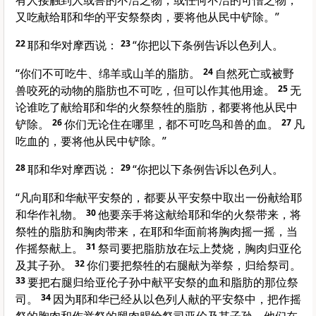
有人接触到人或兽的不洁之物，或任何不洁的可憎之物，
又吃献给耶和华的平安祭祭肉，要将他从民中铲除。”
22
耶和华对摩西说：
23
“你把以下条例告诉以色列人。
“你们不可吃牛、绵羊或山羊的脂肪。
24
自然死亡或被野
兽咬死的动物的脂肪也不可吃，但可以作其他用途。
25
无
论谁吃了献给耶和华的火祭祭牲的脂肪，都要将他从民中
铲除。
26
你们无论住在哪里，都不可吃鸟和兽的血。
27
凡
吃血的，要将他从民中铲除。”
28
耶和华对摩西说：
29
“你把以下条例告诉以色列人。
“凡向耶和华献平安祭的，都要从平安祭中取出一份献给耶
和华作礼物。
30
他要亲手将这献给耶和华的火祭带来，将
祭牲的脂肪和胸肉带来，在耶和华面前将胸肉摇一摇，当
作摇祭献上。
31
祭司要把脂肪放在坛上焚烧，胸肉归亚伦
及其子孙。
32
你们要把祭牲的右腿献为举祭，归给祭司。
33
要把右腿归给亚伦子孙中献平安祭的血和脂肪的那位祭
司。
34
因为耶和华已经从以色列人献的平安祭中，把作摇