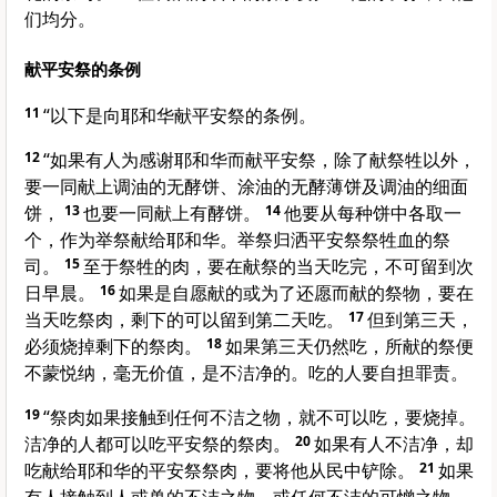
们均分。
献平安祭的条例
11
“以下是向耶和华献平安祭的条例。
12
“如果有人为感谢耶和华而献平安祭，除了献祭牲以外，
要一同献上调油的无酵饼、涂油的无酵薄饼及调油的细面
饼，
13
也要一同献上有酵饼。
14
他要从每种饼中各取一
个，作为举祭献给耶和华。举祭归洒平安祭祭牲血的祭
司。
15
至于祭牲的肉，要在献祭的当天吃完，不可留到次
日早晨。
16
如果是自愿献的或为了还愿而献的祭物，要在
当天吃祭肉，剩下的可以留到第二天吃。
17
但到第三天，
必须烧掉剩下的祭肉。
18
如果第三天仍然吃，所献的祭便
不蒙悦纳，毫无价值，是不洁净的。吃的人要自担罪责。
19
“祭肉如果接触到任何不洁之物，就不可以吃，要烧掉。
洁净的人都可以吃平安祭的祭肉。
20
如果有人不洁净，却
吃献给耶和华的平安祭祭肉，要将他从民中铲除。
21
如果