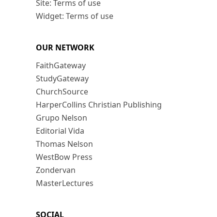
Site: Terms of use
Widget: Terms of use
OUR NETWORK
FaithGateway
StudyGateway
ChurchSource
HarperCollins Christian Publishing
Grupo Nelson
Editorial Vida
Thomas Nelson
WestBow Press
Zondervan
MasterLectures
SOCIAL