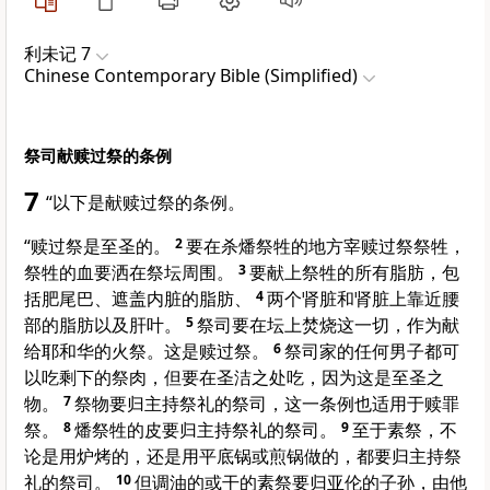
利未记 7
Chinese Contemporary Bible (Simplified)
祭司献赎过祭的条例
7
“以下是献赎过祭的条例。
“赎过祭是至圣的。
2
要在杀燔祭牲的地方宰赎过祭祭牲，
祭牲的血要洒在祭坛周围。
3
要献上祭牲的所有脂肪，包
括肥尾巴、遮盖内脏的脂肪、
4
两个肾脏和肾脏上靠近腰
部的脂肪以及肝叶。
5
祭司要在坛上焚烧这一切，作为献
给耶和华的火祭。这是赎过祭。
6
祭司家的任何男子都可
以吃剩下的祭肉，但要在圣洁之处吃，因为这是至圣之
物。
7
祭物要归主持祭礼的祭司，这一条例也适用于赎罪
祭。
8
燔祭牲的皮要归主持祭礼的祭司。
9
至于素祭，不
论是用炉烤的，还是用平底锅或煎锅做的，都要归主持祭
礼的祭司。
10
但调油的或干的素祭要归亚伦的子孙，由他