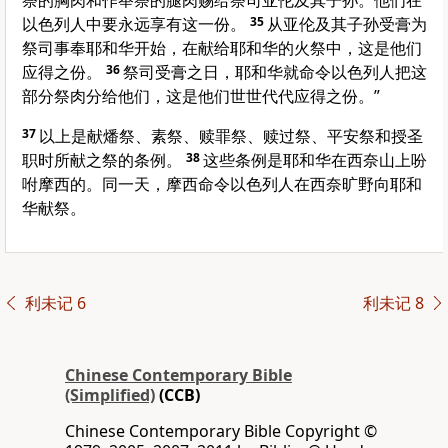
祭的胸肉和作举祭的腿肉赐给祭司亚伦及其子孙。他们在
以色列人中要永远享有这一份。
35
从亚伦及其子孙受膏为
祭司事奉耶和华开始，在献给耶和华的火祭中，这是他们
应得之份。
36
祭司受膏之日，耶和华就命令以色列人把这
部分祭肉分给他们，这是他们世世代代应得之份。”
37
以上是献燔祭、素祭、赎罪祭、赎过祭、平安祭和授圣
职时所献之祭的条例。
38
这些条例是耶和华在西奈山上吩
咐摩西的。同一天，摩西命令以色列人在西奈旷野向耶和
华献祭。
利未记 6
利未记 8
Chinese Contemporary Bible
(Simplified)
(CCB)
Chinese Contemporary Bible Copyright ©