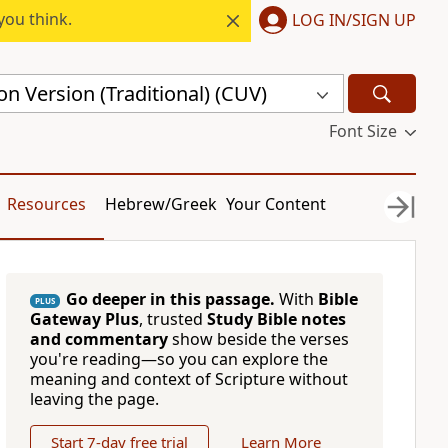
you think.
LOG IN/SIGN UP
n Version (Traditional) (CUV)
Font Size
Resources
Hebrew/Greek
Your Content
Go deeper in this passage.
With
Bible
PLUS
Gateway Plus
, trusted
Study Bible notes
and commentary
show beside the verses
you're reading—so you can explore the
meaning and context of Scripture without
leaving the page.
Start 7-day free trial
Learn More