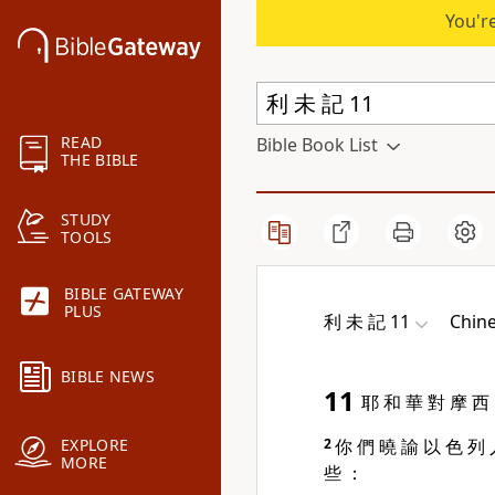
You're
READ
Bible Book List
THE BIBLE
STUDY
TOOLS
BIBLE GATEWAY
PLUS
利 未 記 11
Chine
BIBLE NEWS
11
耶 和 華 對 摩 西
2
你 們 曉 諭 以 色 列 
EXPLORE
MORE
些 ：