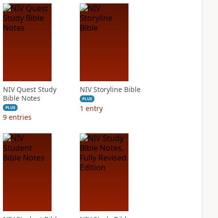
NIV Quest Study
NIV Storyline Bible
Bible Notes
PLUS
1
entry
PLUS
9
entries