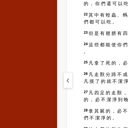
的 ， 你 們 還 可 以 
22
其 中 有 蝗 蟲 、 螞
們 都 可 以 吃 。
23
但 是 有 翅 膀 有 四
24
這 些 都 能 使 你 們
。
25
凡 拿 了 死 的 ， 必
26
凡 走 獸 分 蹄 不 成
凡 摸 了 的 就 不 潔 
27
凡 四 足 的 走 獸 ，
的 ， 必 不 潔 淨 到 晚
28
拿 其 屍 的 ， 必 不
們 不 潔 淨 的 。