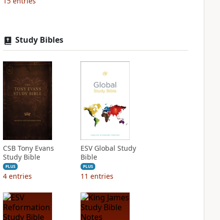
15
entries
Study Bibles
CSB Tony Evans
ESV Global Study
Study Bible
Bible
PLUS
PLUS
4
entries
11
entries