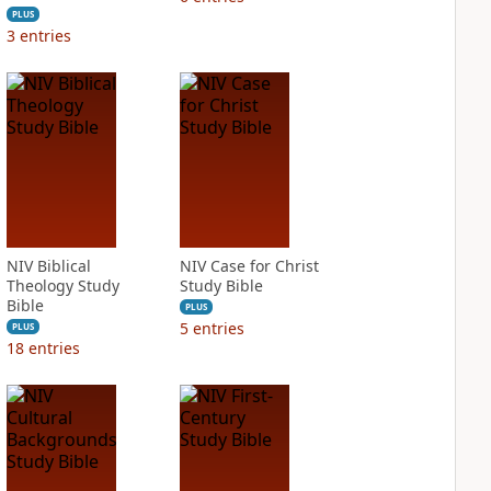
PLUS
3
entries
NIV Biblical
NIV Case for Christ
Theology Study
Study Bible
Bible
PLUS
5
entries
PLUS
18
entries