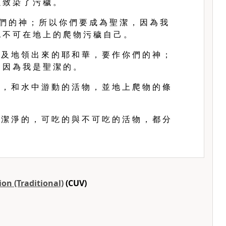
 致 染 了 污 穢 。
 們 的 神 ； 所 以 你 們 要 成 為 聖 潔 ， 因 為 我
 不 可 在 地 上 的 爬 物 污 穢 自 己 。
 及 地 領 出 來 的 耶 和 華 ， 要 作 你 們 的 神 ；
 因 為 我 是 聖 潔 的 。
 ， 和 水 中 游 動 的 活 物 ， 並 地 上 爬 物 的 條
 潔 淨 的 ， 可 吃 的 與 不 可 吃 的 活 物 ， 都 分
on (Traditional)
(CUV)