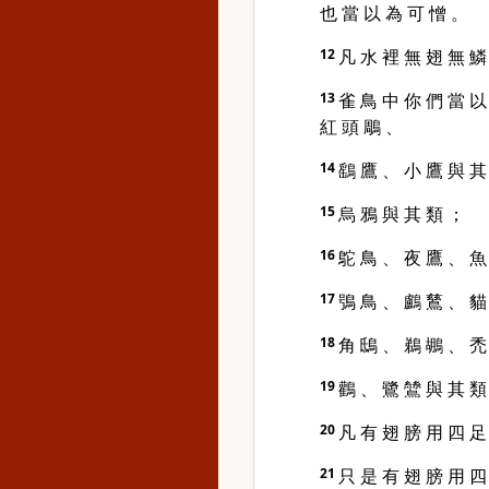
也 當 以 為 可 憎 。
12
凡 水 裡 無 翅 無 鱗
13
雀 鳥 中 你 們 當 以
紅 頭 鵰 、
14
鷂 鷹 、 小 鷹 與 其
15
烏 鴉 與 其 類 ；
16
鴕 鳥 、 夜 鷹 、 魚
17
鴞 鳥 、 鸕 鶿 、 貓
18
角 鴟 、 鵜 鶘 、 禿
19
鸛 、 鷺 鷥 與 其 類
20
凡 有 翅 膀 用 四 足
21
只 是 有 翅 膀 用 四