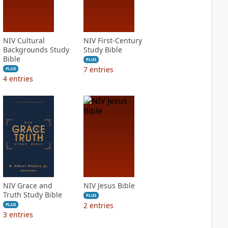
NIV Cultural
NIV First-Century
Backgrounds Study
Study Bible
Bible
PLUS
7
entries
PLUS
4
entries
NIV Grace and
NIV Jesus Bible
Truth Study Bible
PLUS
2
entries
PLUS
3
entries