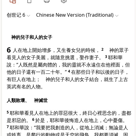
创世记 6
Chinese New Version (Traditional)
神的兒子和人的女子
6
人在地上開始增多，又生養女兒的時候，
2
神的眾子
看見人的女子美麗，就隨意挑選，娶作妻子。
3
耶和華
說：“人既然是屬肉體的，我的靈就不永遠住在他裡面，但
他的日子還有一百二十年。”
4
在那些日子和以後的日子，
有巨人在地上； 神的兒子和人的女子結合，就生了上古
英武有名的人物。
人類敗壞、 神滅世
5
耶和華看見人在地上的罪惡很大，終日心裡思念的，盡都
是邪惡的。
6
於是，耶和華後悔造人在地上，心中憂傷。
7
耶和華說：“我要把我創造的人，從地上消滅；無論是人
或牲畜，是爬行的動物或是天空的飛鳥，我都要消滅，因