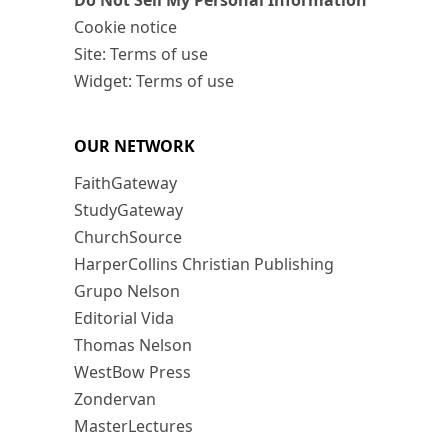
Do Not Sell My Personal Information
Cookie notice
Site: Terms of use
Widget: Terms of use
OUR NETWORK
FaithGateway
StudyGateway
ChurchSource
HarperCollins Christian Publishing
Grupo Nelson
Editorial Vida
Thomas Nelson
WestBow Press
Zondervan
MasterLectures