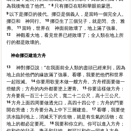
為我後悔造了他們。”
8
只有挪亞在耶和華眼前蒙恩。
9
以下是挪亞的後代。挪亞是個義人，是當時一個完全人。
挪亞和 神同行。
10
挪亞生了三個兒子，就是閃、含、雅
弗。
11
當時，世界在 神面前敗壞了，地上滿了強暴。
12
神觀看大地，看見世界已經敗壞了；全人類在地上所
行的都是敗壞的。
神命挪亞建造方舟
13
神對挪亞說：“在我面前全人類的盡頭已經來到，因為
地上由於他們的緣故滿了強暴。看哪，我要把他們和世界
一起毀滅。
14
你要用歌斐木做一艘方舟。方舟裡面要做一
些艙房；方舟的內外都要塗上瀝青。
15
你要這樣做方舟：
方舟要長一百三十三公尺，寬二十二公尺，高十三公尺。
16
方舟上面四周要做透光口，高四十四公寸；方舟的門要
開在旁邊；方舟要分為上中下三層建造。
17
看哪，我要使
洪水臨到地上，消滅天下的生物，就是有生氣的活物；在
地上的都必定要死。
18
我要和你立約。你可以進入方舟；
你和你的兒子、妻子和兒媳，都可以和你一同進入方舟。