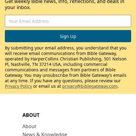
Get weekly Bible news, info, reflections, and deals in
your inbox.
By submitting your email address, you understand that you
will receive email communications from Bible Gateway,
operated by HarperCollins Christian Publishing, 501 Nelson
Pl, Nashville, TN 37214 USA, including commercial
communications and messages from partners of Bible
Gateway. You may unsubscribe from Bible Gateway’s emails
at any time. If you have any questions, please review our
Privacy Policy
or email us at
privacy@biblegateway.com
.
ABOUT
About
News & Knowledge