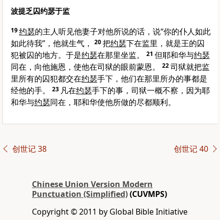
波提乏囚约瑟于监
19
约瑟
的主人听见他妻子对他所说的话，说“你的仆人如此
如此待我”，他就生气，
20
把
约瑟
下在监里，就是王的囚
犯被囚的地方。于是
约瑟
在那里坐监。
21
但耶和华与
约瑟
同在，向他施恩，使他在司狱的眼前蒙恩。
22
司狱就把监
里所有的囚犯都交在
约瑟
手下，他们在那里所办的事都是
经他的手。
23
凡在
约瑟
手下的事，司狱一概不察，因为耶
和华与
约瑟
同在，耶和华使他所做的尽都顺利。
创世记 38
创世记 40
Chinese Union Version Modern
Punctuation (Simplified)
(CUVMPS)
Copyright © 2011 by Global Bible Initiative