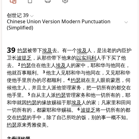
创世记 39
Chinese Union Version Modern Punctuation
(Simplified)
39
约瑟
被带下
埃及
去。有一个
埃及
人，是法老的内臣护
卫长
波提乏
，从那些带下他来的
以实玛利
人手下买了他
去。
2
约瑟
住在他主人
埃及
人的家中，耶和华与他同在，
他就百事顺利。
3
他主人见耶和华与他同在，又见耶和华
使他手里所办的尽都顺利，
4
约瑟
就在主人眼前蒙恩，伺
候他主人，并且主人派他管理家务，把一切所有的都交在
他手里。
5
自从主人派
约瑟
管理家务和他一切所有的，耶
和华就因
约瑟
的缘故赐福于那
埃及
人的家；凡家里和田间
一切所有的，都蒙耶和华赐福。
6
波提乏
将一切所有的都
交在
约瑟
的手中，除了自己所吃的饭，别的事一概不知。
约瑟
原来秀雅俊美。
主母诬约瑟