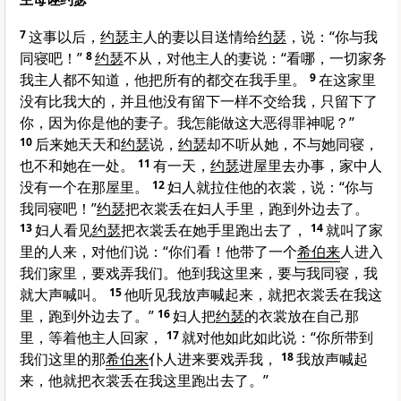
7
这事以后，
约瑟
主人的妻以目送情给
约瑟
，说：“你与我
同寝吧！”
8
约瑟
不从，对他主人的妻说：“看哪，一切家务
我主人都不知道，他把所有的都交在我手里。
9
在这家里
没有比我大的，并且他没有留下一样不交给我，只留下了
你，因为你是他的妻子。我怎能做这大恶得罪神呢？”
10
后来她天天和
约瑟
说，
约瑟
却不听从她，不与她同寝，
也不和她在一处。
11
有一天，
约瑟
进屋里去办事，家中人
没有一个在那屋里。
12
妇人就拉住他的衣裳，说：“你与
我同寝吧！”
约瑟
把衣裳丢在妇人手里，跑到外边去了。
13
妇人看见
约瑟
把衣裳丢在她手里跑出去了，
14
就叫了家
里的人来，对他们说：“你们看！他带了一个
希伯来
人进入
我们家里，要戏弄我们。他到我这里来，要与我同寝，我
就大声喊叫。
15
他听见我放声喊起来，就把衣裳丢在我这
里，跑到外边去了。”
16
妇人把
约瑟
的衣裳放在自己那
里，等着他主人回家，
17
就对他如此如此说：“你所带到
我们这里的那
希伯来
仆人进来要戏弄我，
18
我放声喊起
来，他就把衣裳丢在我这里跑出去了。”