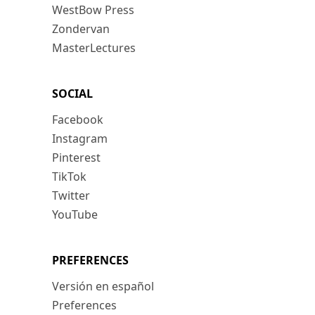
WestBow Press
Zondervan
MasterLectures
SOCIAL
Facebook
Instagram
Pinterest
TikTok
Twitter
YouTube
PREFERENCES
Versión en español
Preferences