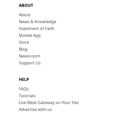
ABOUT
About
News & Knowledge
Statement of Faith
Mobile App
Store
Blog
Newsroom
Support Us
HELP
FAQs
Tutorials
Use Bible Gateway on Your Site
Advertise with us