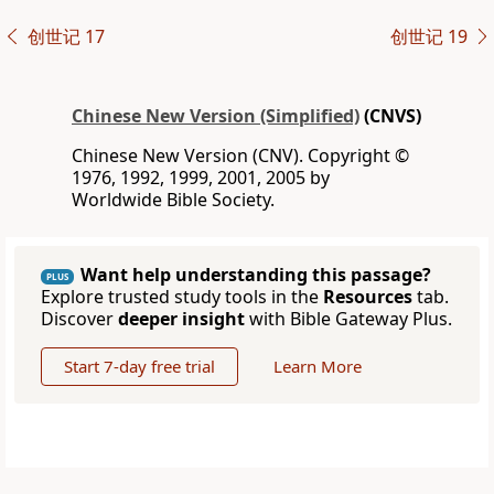
创世记 17
创世记 19
Chinese New Version (Simplified)
(CNVS)
Chinese New Version (CNV). Copyright ©
1976, 1992, 1999, 2001, 2005 by
Worldwide Bible Society.
Want help understanding this passage?
PLUS
Explore trusted study tools in the
Resources
tab.
Discover
deeper insight
with Bible Gateway Plus.
Start 7-day free trial
Learn More