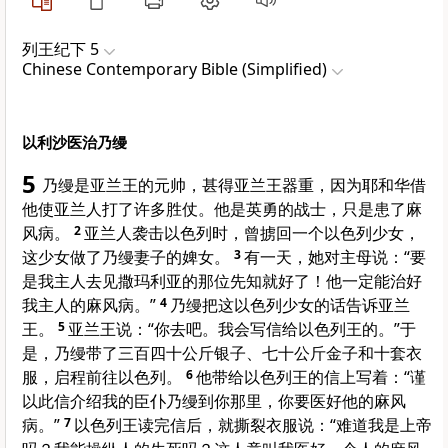
列王纪下 5
Chinese Contemporary Bible (Simplified)
以利沙医治乃缦
5
乃缦是亚兰王的元帅，甚得亚兰王器重，因为耶和华借
他使亚兰人打了许多胜仗。他是英勇的战士，只是患了麻
风病。
2
亚兰人袭击以色列时，曾掳回一个以色列少女，
这少女做了乃缦妻子的婢女。
3
有一天，她对主母说：“要
是我主人去见撒玛利亚的那位先知就好了！他一定能治好
我主人的麻风病。”
4
乃缦把这以色列少女的话告诉亚兰
王。
5
亚兰王说：“你去吧。我会写信给以色列王的。”于
是，乃缦带了三百四十公斤银子、七十公斤金子和十套衣
服，启程前往以色列。
6
他带给以色列王的信上写着：“谨
以此信介绍我的臣仆乃缦到你那里，你要医好他的麻风
病。”
7
以色列王读完信后，就撕裂衣服说：“难道我是上帝