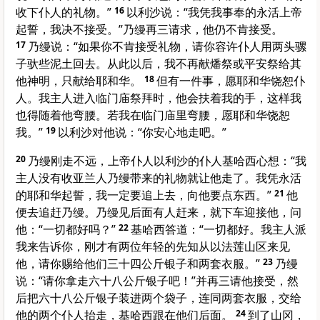
收下仆人的礼物。”
16
以利沙说：“我凭我事奉的永活上帝
起誓，我决不接受。”乃缦再三请求，他仍不肯接受。
17
乃缦说：“如果你不肯接受礼物，请你容许仆人用两头骡
子驮些泥土回去。从此以后，我不再献燔祭或平安祭给其
他神明，只献给耶和华。
18
但有一件事，愿耶和华饶恕仆
人。我主人进入临门庙祭拜时，他会扶着我的手，这样我
也得随着他弯腰。若我在临门庙里弯腰，愿耶和华饶恕
我。”
19
以利沙对他说：“你安心地走吧。”
20
乃缦刚走不远，上帝仆人以利沙的仆人基哈西心想：“我
主人没有收亚兰人乃缦带来的礼物就让他走了。我凭永活
的耶和华起誓，我一定要追上去，向他要点东西。”
21
他
便去追赶乃缦。乃缦见后面有人赶来，就下车迎接他，问
他：“一切都好吗？”
22
基哈西答道：“一切都好。我主人派
我来告诉你，刚才有两位年轻的先知从以法莲山区来见
他，请你赐给他们三十四公斤银子和两套衣服。”
23
乃缦
说：“请你拿走六十八公斤银子吧！”并再三请他接受，然
后把六十八公斤银子装进两个袋子，连同两套衣服，交给
他的两个仆人抬走，基哈西跟在他们后面。
24
到了山冈，