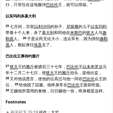
仆，只管住在这地服侍
巴比伦
王，就可以得福。”
以实玛利杀基大利
25
七月间，宗室
以利沙玛
的孙子、
尼探雅
的儿子
以实玛利
带着十个人来，杀了
基大利
和同他在
米斯巴
的
犹大
人与
迦
勒底
人。
26
于是众民无论大小，连众军长，因为惧怕
迦勒
底
人，都起身往
埃及
去了。
巴比伦王厚待约雅斤
27
犹大
王
约雅斤
被掳后三十七年，
巴比伦
王
以未米罗达
元
年十二月二十七日，使
犹大
王
约雅斤
抬头，提他出监，
28
又对他说恩言，使他的位高过与他一同在
巴比伦
众王的
位，
29
给他脱了囚服。他终身常在
巴比伦
王面前吃饭。
30
王赐他所需用的食物，日日赐他一份，终身都是这样。
Footnotes
列王纪下 25:19
或作：太监。