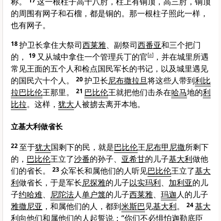
称。
17
这一根柱子高十八肘，柱上有铜顶，高三肘，铜顶
的周围有网子和石榴，都是铜的。那一根柱子照此一样，
也有网子。
18
护卫长拿住大祭司
西莱雅
、副祭司
西番亚
和三个把门
的，
19
又从城中拿住一个管理兵丁的官
[
a
]
，并在城里所遇
常见王面的五个人和检点国民军长的书记，以及城里遇见
的国民六十个人。
20
护卫长
尼布撒拉旦
将这些人带到
利比
拉
巴比伦
王那里。
21
巴比伦
王就把他们击杀在
哈马
地的
利
比拉
。这样，
犹大
人被掳去离开本地。
立基大利做省长
22
至于
犹大
国剩下的民，就是
巴比伦
王
尼布甲尼撒
所剩下
的，
巴比伦
王立了
沙番
的孙子、
亚希甘
的儿子
基大利
做他
们的省长。
23
众军长和属他们的人听见
巴比伦
王立了
基大
利
做省长，于是军长
尼探雅
的儿子
以实玛利
、
加利亚
的儿
子
约哈难
、
尼陀法
人
单户篾
的儿子
西莱雅
、
玛迦
人的儿子
雅撒尼亚
，和属他们的人，都到
米斯巴
见
基大利
。
24
基大
利
向他们和属他们的人起誓说：“你们不必惧怕
迦勒底
臣