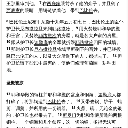
王那里审判他。
7
在
西底家
眼前杀了他的众子，并且剜了
西底家
的眼睛，用铜链锁着他，带到
巴比伦
去。
8
巴比伦
王
尼布甲尼撒
十九年五月初七日，
巴比伦
王的臣仆
护卫长
尼布撒拉旦
来到
耶路撒冷
，
9
用火焚烧耶和华的殿
和王宫，又焚烧
耶路撒冷
的房屋，就是各大户家的房屋。
10
跟从护卫长
迦勒底
的全军就拆毁
耶路撒冷
四围的城墙。
11
那时护卫长
尼布撒拉旦
将城里所剩下的百姓，并已经投
降
巴比伦
王的人，以及大众所剩下的人，都掳去了。
12
但
护卫长留下些民中最穷的，使他们修理葡萄园，耕种田
地。
圣殿被掠
13
耶和华殿的铜柱并耶和华殿的盆座和铜海，
迦勒底
人都
打碎了，将那铜运到
巴比伦
去了。
14
又带去锅、铲子、蜡
剪、调羹，并所用的一切铜器。
15
火鼎、碗，无论金的银
的，护卫长也都带去了。
16
所罗门
为耶和华殿所造的两根
铜柱、一个铜海和几个盆座，这一切的铜，多得无法可