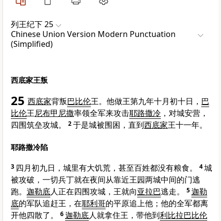
列王纪下 25
Chinese Union Version Modern Punctuation
(Simplified)
西底家王叛
25
西底家
背叛
巴比伦
王。他做王第九年十月初十日，
巴
比伦
王
尼布甲尼撒
率领全军来攻击
耶路撒冷
，对城安营，
四围筑垒攻城。
2
于是城被围困，直到
西底家
王十一年。
耶路撒冷陷
3
四月初九日，城里有大饥荒，甚至百姓都没有粮食。
4
城
被攻破，一切兵丁就在夜间从靠近王园两城中间的门逃
跑。
迦勒底
人正在四围攻城，王就向
亚拉巴
逃走。
5
迦勒
底
的军队追赶王，在
耶利哥
的平原追上他；他的全军都离
开他四散了。
6
迦勒底
人就拿住王，带他到
利比拉
巴比伦