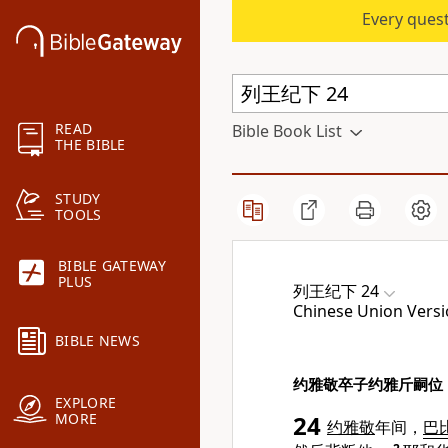
Every quest
READ
Bible Book List
THE BIBLE
STUDY
TOOLS
BIBLE GATEWAY
PLUS
列王纪下 24
Chinese Union Versi
BIBLE NEWS
约雅敬卒子约雅斤嗣位
EXPLORE
MORE
24
约雅敬
年间，
巴