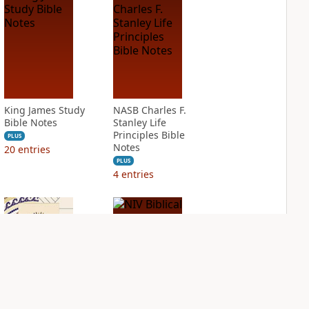
King James Study
NASB Charles F.
Bible Notes
Stanley Life
Principles Bible
PLUS
Notes
20
entries
PLUS
4
entries