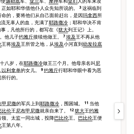
华使
迦勒底
军、
亚兰
军、
摩押
军和
亚扪
人的军来攻
，正如耶和华借他仆人众先知所说的。
3
这祸临到
所命的，要将他们从自己面前赶出，是因
玛拿西
所
他流无辜人的血，充满了
耶路撒冷
；耶和华决不肯
的事，凡他所行的，都写在《
犹大
列王记》上。
。他儿子
约雅斤
接续他做王。
7
埃及
王不再从他
伦
王将
埃及
王所管之地，从
埃及
小河直到
幼发拉底
十八岁，在
耶路撒冷
做王三个月。他母亲名叫
尼
人
以利拿单
的女儿。
9
约雅斤
行耶和华眼中看为恶
切所行的。
布甲尼撒
的军兵上到
耶路撒冷
，围困城。
11
当他
巴比伦
王
尼布甲尼撒
就亲自来了。
12
犹大
王
约雅
首领、太监一同出城，投降
巴比伦
王。
巴比伦
王便
伦
王第八年。