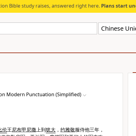
ion Bible study raises, answered right here.
Plans start u
on Modern Punctuation (Simplified)
比伦
王
尼布甲尼撒
上到
犹大
，
约雅敬
服侍他三年，