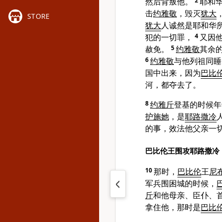
然后背叛他。
2
耶和
击
约雅敬
，毁灭
犹大
STORE
犹大
人诚然是耶和华
犯的一切罪，
4
又因
赦免。
5
约雅敬
其余
6
约雅敬
与他列祖同睡
国中出来，因为
巴比
河，都夺去了。
8
约雅斤
登基的时候年
护施她
，是
耶路撒冷
的事，效法他父亲一
巴比伦王围攻耶路撒冷
10
那时，
巴比伦
王
尼
军兵围困城的时候，
斤
和他母亲、臣仆、
拿住他，那时是
巴比