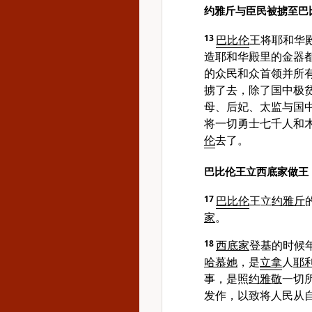
约雅斤与臣民被掳至巴
13
巴比伦
王将耶和华
造耶和华殿里的金器
的众民和众首领并所
掳了去，除了国中极
母、后妃、太监与国
将一切勇士七千人和
伦
去了。
巴比伦王立西底家做王
17
巴比伦
王立
约雅斤
家
。
18
西底家
登基的时候
哈慕她
，是
立拿
人
耶
事，是照
约雅敬
一切
发作，以致将人民从