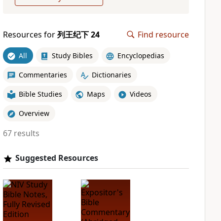
Resources for
列王纪下 24
Find resource
All
Study Bibles
Encyclopedias
Commentaries
Dictionaries
Bible Studies
Maps
Videos
Overview
67 results
Suggested Resources