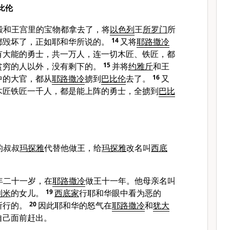
比伦
殿和王宫里的宝物都拿去了，将
以色列
王
所罗门
所
都毁坏了，正如耶和华所说的。
14
又将
耶路撒冷
有大能的勇士，共一万人，连一切木匠、铁匠，都
贫穷的人以外，没有剩下的。
15
并将
约雅斤
和王
中的大官，都从
耶路撒冷
掳到
巴比伦
去了。
16
又
木匠铁匠一千人，都是能上阵的勇士，全掳到
巴比
的叔叔
玛探雅
代替他做王，给
玛探雅
改名叫
西底
年二十一岁，在
耶路撒冷
做王十一年。他母亲名叫
利米
的女儿。
19
西底家
行耶和华眼中看为恶的
所行的。
20
因此耶和华的怒气在
耶路撒冷
和
犹大
自己面前赶出。