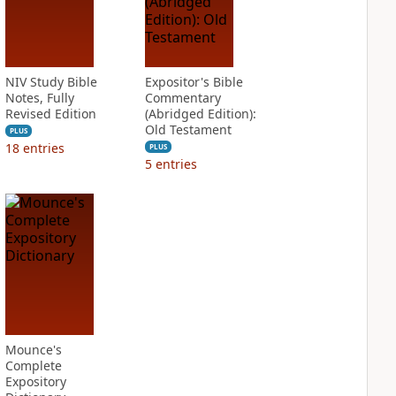
NIV Study Bible
Expositor's Bible
Notes, Fully
Commentary
Revised Edition
(Abridged Edition):
Old Testament
PLUS
18
entries
PLUS
5
entries
Mounce's
Complete
Expository