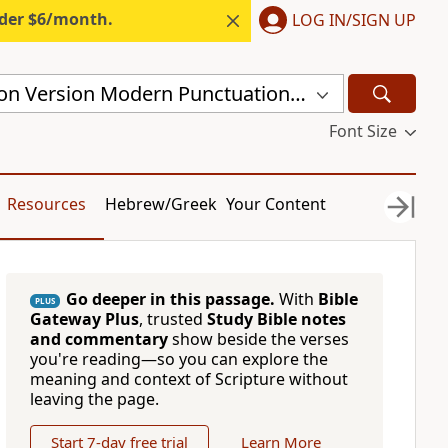
nder $6/month.
LOG IN/SIGN UP
Chinese Union Version Modern Punctuation (Simplified) (CUVMPS)
Font Size
Resources
Hebrew/Greek
Your Content
Go deeper in this passage.
With
Bible
PLUS
Gateway Plus
, trusted
Study Bible notes
and commentary
show beside the verses
you're reading—so you can explore the
meaning and context of Scripture without
leaving the page.
Start 7-day free trial
Learn More