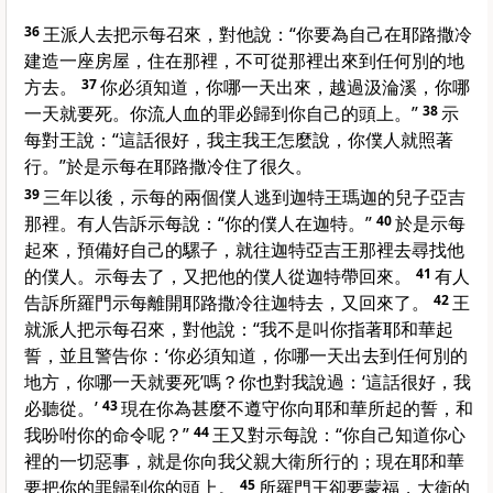
36
王派人去把示每召來，對他說：“你要為自己在耶路撒冷
建造一座房屋，住在那裡，不可從那裡出來到任何別的地
方去。
37
你必須知道，你哪一天出來，越過汲淪溪，你哪
一天就要死。你流人血的罪必歸到你自己的頭上。”
38
示
每對王說：“這話很好，我主我王怎麼說，你僕人就照著
行。”於是示每在耶路撒冷住了很久。
39
三年以後，示每的兩個僕人逃到迦特王瑪迦的兒子亞吉
那裡。有人告訴示每說：“你的僕人在迦特。”
40
於是示每
起來，預備好自己的騾子，就往迦特亞吉王那裡去尋找他
的僕人。示每去了，又把他的僕人從迦特帶回來。
41
有人
告訴所羅門示每離開耶路撒冷往迦特去，又回來了。
42
王
就派人把示每召來，對他說：“我不是叫你指著耶和華起
誓，並且警告你：‘你必須知道，你哪一天出去到任何別的
地方，你哪一天就要死’嗎？你也對我說過：‘這話很好，我
必聽從。’
43
現在你為甚麼不遵守你向耶和華所起的誓，和
我吩咐你的命令呢？”
44
王又對示每說：“你自己知道你心
裡的一切惡事，就是你向我父親大衛所行的；現在耶和華
要把你的罪歸到你的頭上。
45
所羅門王卻要蒙福，大衛的