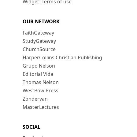
Widget: Terms of use
OUR NETWORK
FaithGateway
StudyGateway
ChurchSource
HarperCollins Christian Publishing
Grupo Nelson
Editorial Vida
Thomas Nelson
WestBow Press
Zondervan
MasterLectures
SOCIAL