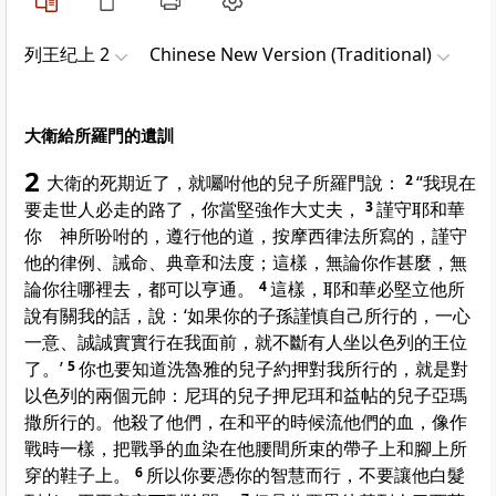
列王纪上 2
Chinese New Version (Traditional)
大衛給所羅門的遺訓
2
大衛的死期近了，就囑咐他的兒子所羅門說：
2
“我現在
要走世人必走的路了，你當堅強作大丈夫，
3
謹守耶和華
你 神所吩咐的，遵行他的道，按摩西律法所寫的，謹守
他的律例、誡命、典章和法度；這樣，無論你作甚麼，無
論你往哪裡去，都可以亨通。
4
這樣，耶和華必堅立他所
說有關我的話，說：‘如果你的子孫謹慎自己所行的，一心
一意、誠誠實實行在我面前，就不斷有人坐以色列的王位
了。’
5
你也要知道洗魯雅的兒子約押對我所行的，就是對
以色列的兩個元帥：尼珥的兒子押尼珥和益帖的兒子亞瑪
撒所行的。他殺了他們，在和平的時候流他們的血，像作
戰時一樣，把戰爭的血染在他腰間所束的帶子上和腳上所
穿的鞋子上。
6
所以你要憑你的智慧而行，不要讓他白髮