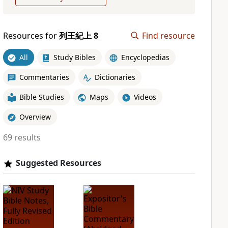
Resources for
列王紀上 8
Find resource
All
Study Bibles
Encyclopedias
Commentaries
Dictionaries
Bible Studies
Maps
Videos
Overview
69 results
Suggested Resources