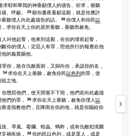
唯求耶和華我的神垂顧僕人的禱告、祈求，俯聽
祈禱、呼籲。
29
願你晝夜看顧這殿，就是你應許
你垂聽僕人向此處禱告的話。
30
你僕人和你民
以
候，求你在天上你的居所垂聽，垂聽而赦免。
有人叫他起誓，他來到這殿，在你的壇前起誓，
判斷你的僕人：定惡人有罪，照他所行的報應在他
照他的義賞賜他。
得罪你，敗在仇敵面前，又歸向你，承認你的名，
，
34
求你在天上垂聽，赦免你民
以色列
的罪，使
列祖之地。
，你懲罰他們，使天閉塞不下雨，他們若向此處禱
開他們的罪，
36
求你在天上垂聽，赦免你僕人
以
的善道指教他們，且降雨在你的地，就是你賜給你
瘟疫、旱風、霉爛、蝗蟲、螞蚱，或有仇敵犯境圍
麼災禍疾病，
38
你的民
以色列
，或是眾人，或是