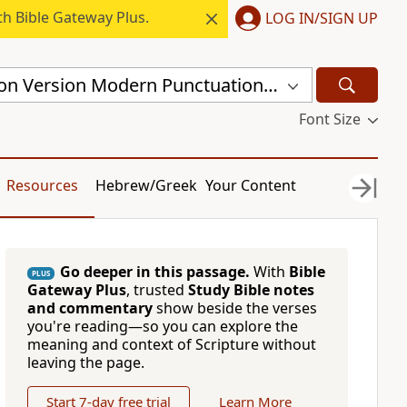
h Bible Gateway Plus.
LOG IN/SIGN UP
Chinese Union Version Modern Punctuation (Traditional) (CUVMPT)
Font Size
Resources
Hebrew/Greek
Your Content
Go deeper in this passage.
With
Bible
PLUS
Gateway Plus
, trusted
Study Bible notes
and commentary
show beside the verses
you're reading—so you can explore the
meaning and context of Scripture without
leaving the page.
Start 7-day free trial
Learn More