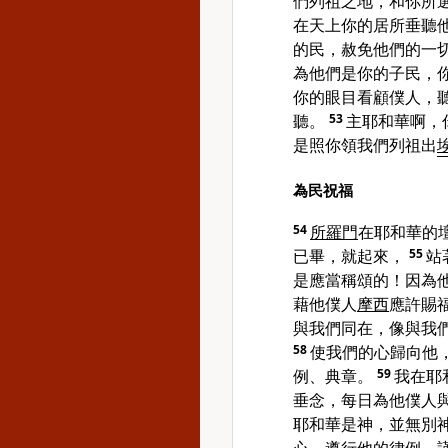
們列祖之地，和你所
在天上你的居所垂聽
的民，赦免他們的一
為他們是你的子民，
你的眼目看顧僕人，
聽。
53
主耶和華啊，
是照你領我們列祖出
為民祝福
54
所羅門
在耶和華的
已畢，就起來，
55
站
是應當稱頌的！因為
藉他僕人
摩西
應許賜
與我們同在，像與我
58
使我們的心歸向他
例、典章。
59
我在耶
垂念，每日為他僕人
耶和華是神，並無別