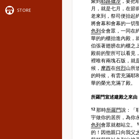
聚到
耶路撒冷
，要把
月，就是七月，在節
STORE
老來到，祭司便抬起
將會幕和會幕的一切
色列
全會眾，一同在
華的約櫃抬進內殿，
伯張著翅膀在約櫃之
殿前的聖所可以看見
裡唯有兩塊石版，就
候，
摩西
在
何烈
山所
的時候，有雲充滿耶
華的榮光充滿了殿。
所羅門宣述建殿之來由
12
那時
所羅門
說：「
宇做你的居所，為你
色列
會眾就都站立。
的！因他親口向我父