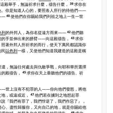
向這殿舉手，無論祈求什麼，禱告什麼，
39
求你在
免。你是知道人心的，要照各人所行的待他們——
——
40
使他們在你賜給我們列祖之地上一生一世
色列
的外邦人，為你名從遠方而來——
42
他們聽
能的手並伸出來的膀臂——向這殿禱告，
43
求你
，照著外邦人所祈求的而行，使天下萬民都認識你
的民
以色列
一樣，又使他們知道我建造的這殿是稱
差遣，無論往何處去與仇敵爭戰，向耶和華所選擇
造的殿禱告，
45
求你在天上垂聽他們的禱告、祈
——世上沒有不犯罪的人——你向他們發怒，將他
之地，或遠或近，
47
他們若在擄到之地想起罪
你說『我們有罪了，我們悖逆了，我們作惡了』，
盡心、盡性歸服你，又向自己的地，就是你賜給他
49