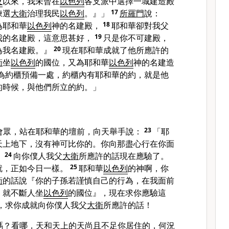
及
以來，我未曾在
以色列
各支派中選擇一城建造殿
揀選
大衛
治理我民
以色列
。』」
17
所羅門
說：
為耶和華
以色列
神的名建殿，
18
耶和華卻對我父
我的名建殿，這意思甚好，
19
只是你不可建殿，
為我名建殿。』
20
現在耶和華成就了他所應許的
衛
坐
以色列
的國位，又為耶和華
以色列
神的名建造
為約櫃預備一處，約櫃內有耶和華的約，就是他
的時候，與他們所立的約。」
會眾，站在耶和華的壇前，向天舉手說：
23
「耶
天上地下，沒有神可比你的。你向那盡心行在你面
，
24
向你僕人我父
大衛
所應許的話現在應驗了。
就，正如今日一樣。
25
耶和華
以色列
的神啊，你
衛
的話說『你的子孫若謹慎自己的行為，在我面前
，就不斷人坐
以色列
的國位』，現在求你應驗這
，求你成就向你僕人我父
大衛
所應許的話！
嗎？看哪，天和天上的天尚且不足你居住的，何況