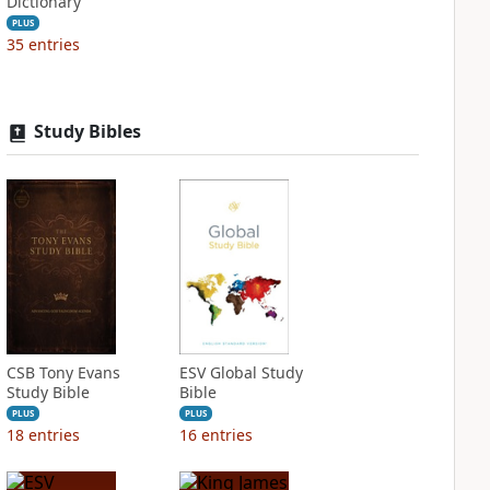
Dictionary
PLUS
35
entries
Study Bibles
CSB Tony Evans
ESV Global Study
Study Bible
Bible
PLUS
PLUS
18
entries
16
entries