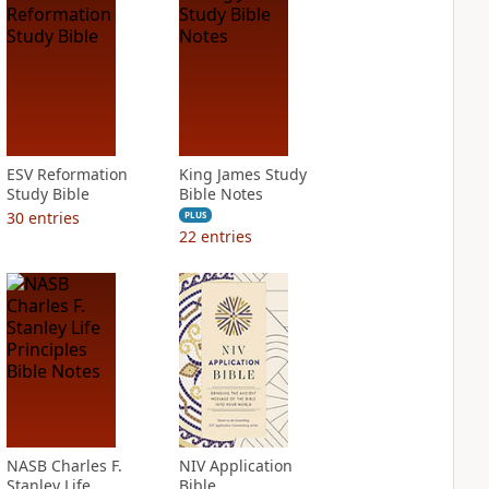
ESV Reformation
King James Study
Study Bible
Bible Notes
30
entries
PLUS
22
entries
NASB Charles F.
NIV Application
Stanley Life
Bible