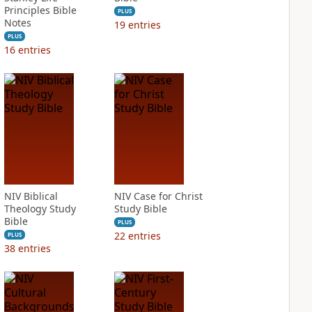
Principles Bible
PLUS
Notes
19
entries
PLUS
16
entries
NIV Biblical
NIV Case for Christ
Theology Study
Study Bible
Bible
PLUS
22
entries
PLUS
38
entries