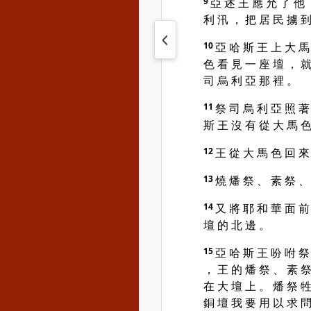
9
亞 述 王 應 允 了 他 
利 汛 ， 把 居 民 擄 到
10
亞 哈 斯 王 上 大 馬
色 看 見 一 座 壇 ， 就
司 烏 利 亞 那 裡 。
11
祭 司 烏 利 亞 照 著
斯 王 沒 有 從 大 馬 色
12
王 從 大 馬 色 回 來
13
燒 燔 祭 、 素 祭 、
14
又 將 耶 和 華 面 前
壇 的 北 邊 。
15
亞 哈 斯 王 吩 咐 祭
， 王 的 燔 祭 、 素 祭
在 大 壇 上 。 燔 祭 牲
銅 壇 我 要 用 以 求 問