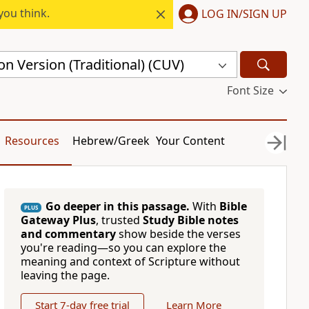
you think.
LOG IN/SIGN UP
n Version (Traditional) (CUV)
Font Size
Resources
Hebrew/Greek
Your Content
Go deeper in this passage.
With
Bible
PLUS
Gateway Plus
, trusted
Study Bible notes
and commentary
show beside the verses
you're reading—so you can explore the
meaning and context of Scripture without
leaving the page.
Start 7-day free trial
Learn More