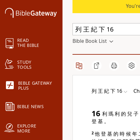
You're
READ
Bible Book List
THE BIBLE
STUDY
TOOLS
BIBLE GATEWAY
PLUS
列 王 紀 下 16
Ch
BIBLE NEWS
16
利 瑪 利 的 兒 子
登 基 。
EXPLORE
MORE
2
他 登 基 的 時 候 年 