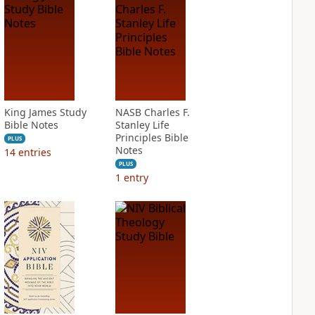
King James Study
NASB Charles F.
Bible Notes
Stanley Life
Principles Bible
PLUS
Notes
14
entries
PLUS
1
entry