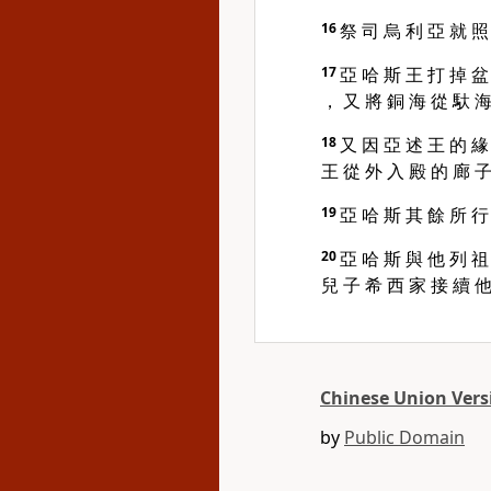
16
祭 司 烏 利 亞 就 照
17
亞 哈 斯 王 打 掉 盆
， 又 將 銅 海 從 馱 海
18
又 因 亞 述 王 的 緣
王 從 外 入 殿 的 廊 子
19
亞 哈 斯 其 餘 所 行
20
亞 哈 斯 與 他 列 祖
兒 子 希 西 家 接 續 他
Chinese Union Versi
by
Public Domain