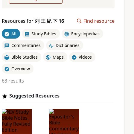
Resources for
列 王 紀 下 16
Find resource
All
Study Bibles
Encyclopedias
Commentaries
Dictionaries
Bible Studies
Maps
Videos
Overview
63 results
Suggested Resources