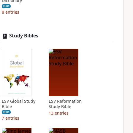
Dictionary
PLUS
8
entries
Study Bibles
ESV Global Study
ESV Reformation
Bible
Study Bible
13
entries
PLUS
7
entries