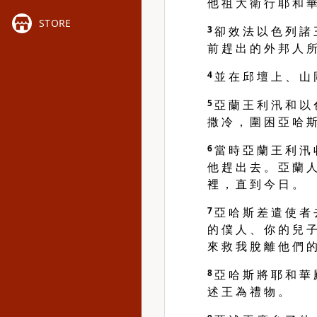
他 祖 大 衛 行 耶 和 華
STORE
3
卻 效 法 以 色 列 諸 
前 趕 出 的 外 邦 人 所
4
並 在 邱 壇 上 、 山 
5
亞 蘭 王 利 汛 和 以 
撒 冷 ， 圍 困 亞 哈 斯
6
當 時 亞 蘭 王 利 汛 
他 趕 出 去 。 亞 蘭 人 
裡 ， 直 到 今 日 。
7
亞 哈 斯 差 遣 使 者 
的 僕 人 、 你 的 兒 子
來 救 我 脫 離 他 們 的
8
亞 哈 斯 將 耶 和 華 
述 王 為 禮 物 。