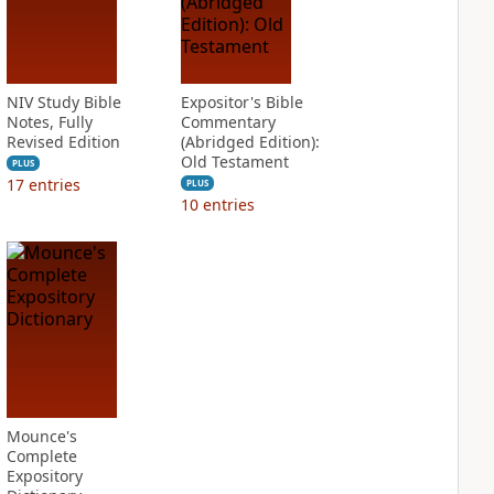
NIV Study Bible
Expositor's Bible
Notes, Fully
Commentary
Revised Edition
(Abridged Edition):
Old Testament
PLUS
17
entries
PLUS
10
entries
Mounce's
Complete
Expository