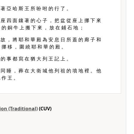
 著 亞 哈 斯 王 所 吩 咐 的 行 了 。
 座 四 面 鑲 著 的 心 子 ， 把 盆 從 座 上 挪 下 來
 的 銅 牛 上 搬 下 來 ， 放 在 鋪 石 地 ；
 故 ， 將 耶 和 華 殿 為 安 息 日 所 蓋 的 廊 子 和
 挪 移 ， 圍 繞 耶 和 華 的 殿 。
 的 事 都 寫 在 猶 大 列 王 記 上 。
 同 睡 ， 葬 在 大 衛 城 他 列 祖 的 墳 地 裡 。 他
 作 王 。
on (Traditional)
(CUV)