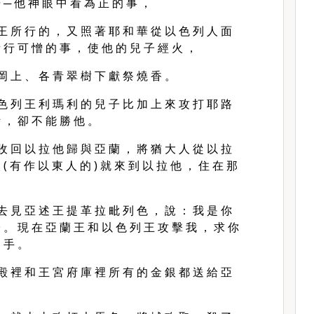
 ─ 他 神 眼 中 看 為 正 的 事 ，
王 所 行 的 ， 又 照 著 耶 和 華 從 以 色 列 人 面
 行 可 憎 的 事 ， 使 他 的 兒 子 經 火 ，
岡 上 、 各 青 翠 樹 下 獻 祭 燒 香 。
色 列 王 利 瑪 利 的 兒 子 比 加 上 來 攻 打 耶 路
 ， 卻 不 能 勝 他 。
收 回 以 拉 他 歸 與 亞 蘭 ， 將 猶 大 人 從 以 拉
( 有 作 以 東 人 的 ) 就 來 到 以 拉 他 ， 住 在 那
去 見 亞 述 王 提 革 拉 毗 列 色 ， 說 ： 我 是 你
 。 現 在 亞 蘭 王 和 以 色 列 王 攻 擊 我 ， 求 你
 手 。
殿 裡 和 王 宮 府 庫 裡 所 有 的 金 銀 都 送 給 亞