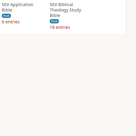
NIV Application
NIV Biblical
Bible
Theology Study
Bible
PLUS
6
entries
PLUS
18
entries
NIV Case for Christ
NIV Cultural
Study Bible
Backgrounds Study
Bible
PLUS
8
entries
PLUS
8
entries