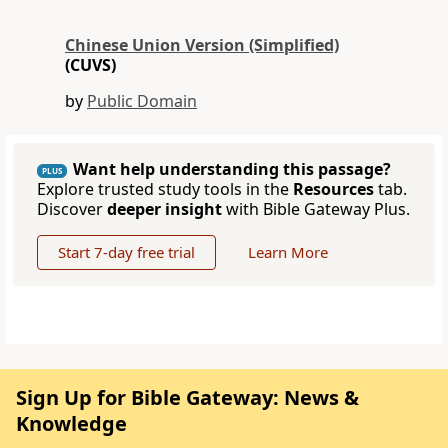
Chinese Union Version (Simplified)
(CUVS)
by
Public Domain
Want help understanding this passage?
PLUS
Explore trusted study tools in the
Resources
tab.
Discover
deeper insight
with Bible Gateway Plus.
Start 7-day free trial
Learn More
Sign Up for Bible Gateway: News &
Knowledge