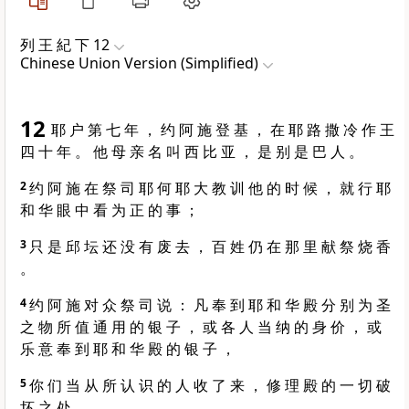
列 王 紀 下 12
Chinese Union Version (Simplified)
12
耶 户 第 七 年 ， 约 阿 施 登 基 ， 在 耶 路 撒 冷 作 王
四 十 年 。 他 母 亲 名 叫 西 比 亚 ， 是 别 是 巴 人 。
2
约 阿 施 在 祭 司 耶 何 耶 大 教 训 他 的 时 候 ， 就 行 耶
和 华 眼 中 看 为 正 的 事 ；
3
只 是 邱 坛 还 没 有 废 去 ， 百 姓 仍 在 那 里 献 祭 烧 香
。
4
约 阿 施 对 众 祭 司 说 ： 凡 奉 到 耶 和 华 殿 分 别 为 圣
之 物 所 值 通 用 的 银 子 ， 或 各 人 当 纳 的 身 价 ， 或
乐 意 奉 到 耶 和 华 殿 的 银 子 ，
5
你 们 当 从 所 认 识 的 人 收 了 来 ， 修 理 殿 的 一 切 破
坏 之 处 。