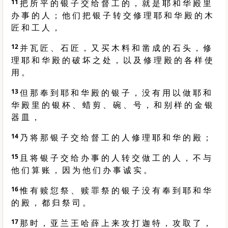
11
把 所 平 的 银 子 交 给 督 工 的 ， 就 是 耶 和 华 殿 里
办 事 的 人 ； 他 们 把 银 子 转 交 修 理 耶 和 华 殿 的 木
匠 和 工 人 ，
12
并 瓦 匠 、 石 匠 ， 又 买 木 料 和 凿 成 的 石 头 ， 修
理 耶 和 华 殿 的 破 坏 之 处 ， 以 及 修 理 殿 的 各 样 使
用 。
13
但 那 奉 到 耶 和 华 殿 的 银 子 ， 没 有 用 以 做 耶 和
华 殿 里 的 银 杯 、 蜡 剪 、 碗 、 号 ， 和 别 样 的 金 银
器 皿 ，
14
乃 将 那 银 子 交 给 督 工 的 人 修 理 耶 和 华 的 殿 ；
15
且 将 银 子 交 给 办 事 的 人 转 交 做 工 的 人 ， 不 与
他 们 算 账 ， 因 为 他 们 办 事 诚 实 。
16
惟 有 赎 愆 祭 、 赎 罪 祭 的 银 子 没 有 奉 到 耶 和 华
的 殿 ， 都 归 祭 司 。
17
那 时 ， 亚 兰 王 哈 薛 上 来 攻 打 迦 特 ， 攻 取 了 ，